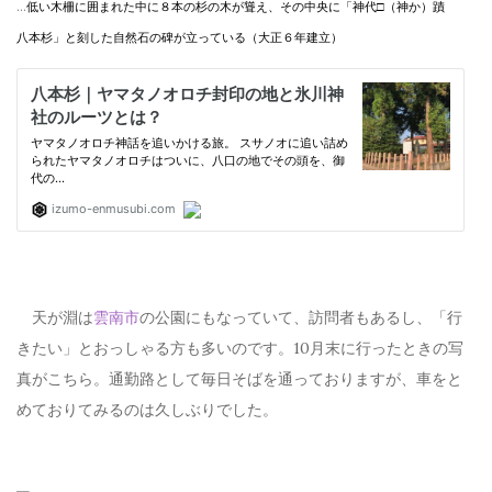
…
低い木柵に囲まれた中に８本の杉の木が聳え、その中央に「神代□
（神か）
蹟
八本杉」と刻した自然石の碑が立っている
（大正６年建立）
天が淵は
雲南市
の公園にもなっていて、訪問者もあるし、「行
きたい」とおっしゃる方も多いのです。10月末に行ったときの写
真がこちら。通勤路として毎日そばを通っておりますが、車をと
めておりてみるのは久しぶりでした。