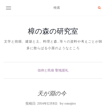
ナビゲーション切り替え
樟の森の研究室
文学と焼畑、建築と土、料理と森…等々の資料や考えごとが雑
多に散らばる小屋のようなところ
信仰と民俗
聖地巡礼
天が淵の今
投稿日:
by
2014年12月8日
omojiro