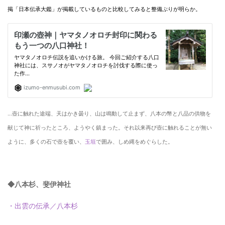
掲「日本伝承大鑑」が掲載しているものと比較してみると整備ぶりが明らか。
…壺に触れた途端、天はかき曇り、山は鳴動して止まず、八本の幣と八品の供物を
献じて神に祈ったところ、ようやく鎮まった。
それ以来再び壺に触れることが無い
ように、多くの石で壺を覆い、
玉垣
で囲み、しめ縄をめぐらした。
◆八本杉、斐伊神社
・出雲の伝承／八本杉