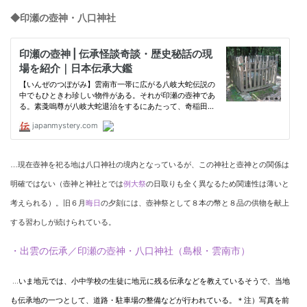
◆印瀬の壺神・八口神社
…現在壺神を祀る地は八口神社の境内となっているが、この神社と壺神との関係は
明確ではない（壺神と神社とでは
例大祭
の日取りも全く異なるため関連性は薄いと
考えられる）。旧６月
晦日
の夕刻には、壺神祭として８本の幣と８品の供物を献上
する習わしが続けられている。
・出雲の伝承／印瀬の壺神・八口神社（島根・雲南市）
…
いま地元では、小中学校の生徒に地元に残る伝承などを教えているそうで、当地
も伝承地の一つとして、道路・駐車場の整備などが行われている。
＊注）写真を前