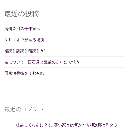
最近の投稿
播州皆河の千年家へ
クサノオウがある場所
精読と訓読と積読と#3
名について—西石見と豊後のあいだで想う
国東治兵衛をよむ#01
最近のコメント
粗朶ってなあに？
に
尊い家とは何か〜今和次郎とB.タウト