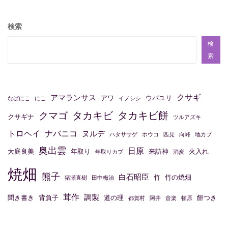
ナ
ビ
検索
ゲ
検
ー
索
シ
ョ
クサギ
アマランサス
アワ
ウバユリ
なばにこ
にこ
イノシシ
ン
タカキビ
タカキビ餅
クマゴ
クサギナ
ツルアズキ
トロヘイ
ナバニコ
ヌルデ
ハタササゲ
ホウコ
匹見
向峠
地カブ
奥出雲
日原
大庭良美
年取り
来訪神
火入れ
年取りカブ
消炭
焼畑
熊子
白石昭臣
竹
竹の焼畑
猪瀬直樹
田中梅治
茸作
調製
聞き書き
背負子
道の理
餅つき
都賀村
阿井
音楽
頓原