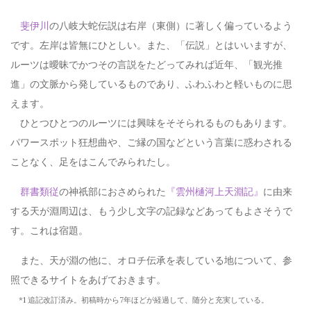
斐伊川
の八岐大蛇伝説は右岸（東側）に著しく偏っているよう
です。左岸は皆無にひとしい。また、「伝説」とはいいますが、
ルーツは曖昧でかつその言説をたどってみれば近年、「観光推
進」の文脈から発しているものであり、ふわふわと軽いものに思
えます。
ひとつひとつのルーツには興味をそそられるものもあります。
パワースポット狂想曲や、ご縁の国などという言葉に惑わされる
ことなく、足をはこんでみられたし。
群書類従
の神祇部におさめられた
『雲州樋河上天淵記』
に由来
する天が淵周辺は、もう少し文字の記録などあってもよさそうで
す。これは宿題。
また、天が淵の他に、オロチ伝承を表している地について、参
照できるサイトをあげておきます。
*1 追記改訂済み。初稿時から7年ほどが経過して、随分と充実している。