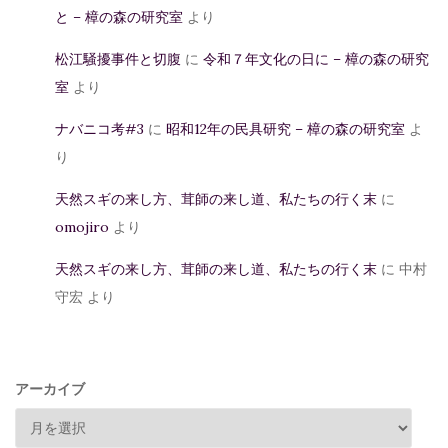
と – 樟の森の研究室
より
松江騒擾事件と切腹
に
令和７年文化の日に – 樟の森の研究
室
より
ナバニコ考#3
に
昭和12年の民具研究 – 樟の森の研究室
よ
り
天然スギの来し方、茸師の来し道、私たちの行く末
に
omojiro
より
天然スギの来し方、茸師の来し道、私たちの行く末
に
中村
守宏
より
アーカイブ