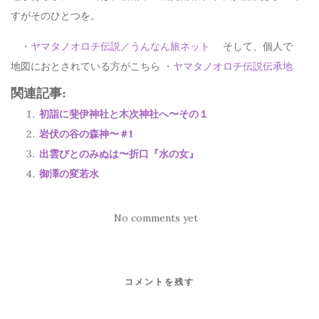
すがそのひとつを。
・ヤマタノオロチ伝説／うんなん旅ネット
そして、個人で
地図におとされている方がこちら
・ヤマタノオロチ伝説伝承地
関連記事:
初詣に斐伊神社と木次神社へ〜その１
岩伏の谷の森神〜＃1
出雲びとのみぬは〜折口『水の女』
御澤の変若水
No comments yet
コメントを残す