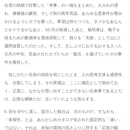
出雲の焼畑で目撃した「奇事」の一端をまとめた。火入れの遅
れ、播種後の豪雨、そして秋の異常高温。あらゆる悪条件が畳み
かけるようにカブを襲った。希望は持ちつつも、ダメかなあなん
とかイケるかなあと、3か月が経過したあと、栽培者は、種子を
採るための数個体を選抜採取して、残りを「失敗」として山に2
週間放置したのだった。そして、久しぶりにおそるおそる入った
12月の中旬、見放されたカブたちが「復活」を遂げていたその事
件を報告した。
信じがたい生命の現前を前にしたとき、人の思考主体も感受性
も、分裂してしまう。その実感は、ここに備忘として留めてお
く。正直に、なかなか思い出すことができない出来事であるとだ
け。記憶も曖昧だが、泣いていたような気もする。
6. 頭を冷やし直し、提示した観点は、次のものだ。すなわち、
「多様性」とは、あらかじめカタログ化された固定的な「違い」
ではない。それは、未知の環境の揺さぶりに対する「応答の幅