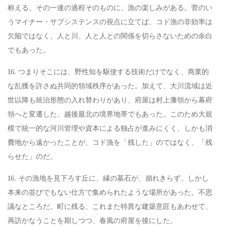
称える。その一連の過程そのものに、漁の楽しみがある。菅のい
うマイナー・サブシステンスの視点に立てば、コド漁の非効率は
欠陥ではなく、人と川、人と人との関係を切らさないための余白
でもあった。
16. つまりそこには、野性知を駆使する技術だけでなく、商業的
な乱獲を許さぬ共同的領域秩序があった。加えて、大川流域は近
世以降も統治形態の入れ替わりがあり、府屋は村上藩領から幕府
領へと変遷した、越後最北の境界地帯でもあった。このため大規
模で統一的な河川管理や資本による独占が進みにくく、しかも消
費地から遠かったことが、コド漁を「残した」のではなく、「残
らせた」のだ。
16. その漁地を見下ろす丘に、縁の墓石が、崩れきらず、しかし
本来の並びでもない仕方で集められたような場所があった。不思
議なところだ。町に残る、これまた特異な建築意匠もあわせて、
再訪かなうことを期しつつ、春風の府屋を後にした。