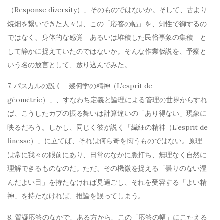
（Response diversity）」そのものではないか。そして、古より
焼畑を繋いできた人々は、この「応答の幅」を、知性で御するの
ではなく、身体的な感覚―あるいは堆積した民俗事象の集積―と
して静かに捉えていたのではないか。そんな作業仮説を、予察と
いう名の放言として、放り込んでみた。
7. パスカルの説く「幾何学の精神（L’esprit de
géométrie）」、すなわち定義と論理による管理の世界からすれ
ば、こうしたカブの振る舞いは計算違いの「あり得ない」現象に
映るだろう。しかし、同じく彼が説く「繊細の精神（L’esprit de
finesse）」に立てば、それは何ら奇を衒うものではない。原理
は常に我々の眼前にあり、日常のなかに脈打ち、無理なく自然に
理解できるものなのだ。ただ、その機微を捉える「曇りのない澄
んだよい目」を持たなければ見過ごし、それを受容する「よい精
神」を持たなければ、推論を誤ってしまう。
8. 質疑応答のなかで、ある方から、この「応答の幅」にこたえる