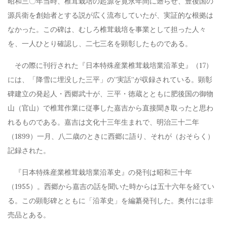
昭和三〇年当時、椎茸栽培の起源を寛永年間に遡らせ、豊後国の
源兵衛を創始者とする説が広く流布していたが、実証的な根拠は
なかった。この碑は、むしろ椎茸栽培を事業として担った人々
を、一人ひとり確認し、二七三名を顕彰したものである。
その際に刊行された『日本特殊産業椎茸栽培業沿革史』
（17）
には、「降雪に埋没した三平」の”実話”が収録されている。顕彰
碑建立の発起人・西郷武十が、三平・徳蔵とともに肥後国の御物
山（官山）で椎茸作業に従事した嘉吉から直接聞き取ったと思わ
れるものである。嘉吉は文化十三年生まれで、明治三十二年
（1899）一月、八二歳のときに西郷に語り、それが（おそらく）
記録された。
『日本特殊産業椎茸栽培業沿革史』の発刊は昭和三十年
（1955）。西郷から嘉吉の話を聞いた時からは五十六年を経てい
る。この顕彰碑とともに「沿革史」を編纂発刊した。奥付には非
売品とある。