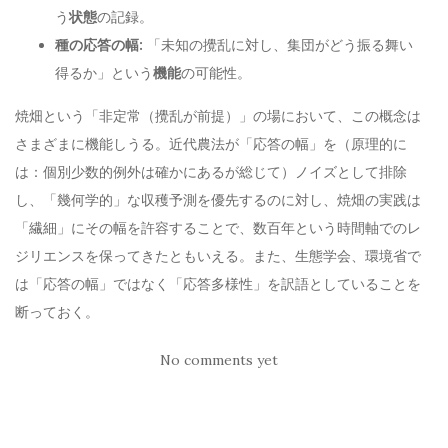
う
状態
の記録。
種の応答の幅:
「未知の攪乱に対し、集団がどう振る舞い
得るか」という
機能
の可能性。
焼畑という「非定常（攪乱が前提）」の場において、この概念は
さまざまに機能しうる。近代農法が「応答の幅」を（原理的に
は：個別少数的例外は確かにあるが総じて）ノイズとして排除
し、「幾何学的」な収穫予測を優先するのに対し、焼畑の実践は
「繊細」にその幅を許容することで、数百年という時間軸でのレ
ジリエンスを保ってきたともいえる。また、生態学会、環境省で
は「応答の幅」ではなく「応答多様性」を訳語としていることを
断っておく。
No comments yet