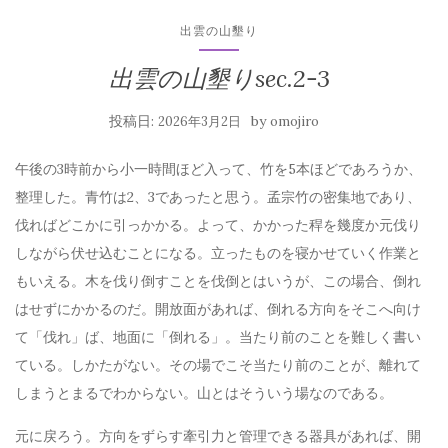
出雲の山墾り
出雲の山墾りsec.2-3
投稿日:
by
2026年3月2日
omojiro
午後の3時前から小一時間ほど入って、竹を5本ほどであろうか、
整理した。青竹は2、3であったと思う。孟宗竹の密集地であり、
伐ればどこかに引っかかる。よって、かかった稈を幾度か元伐り
しながら伏せ込むことになる。立ったものを寝かせていく作業と
もいえる。木を伐り倒すことを伐倒とはいうが、この場合、倒れ
はせずにかかるのだ。開放面があれば、倒れる方向をそこへ向け
て「伐れ」ば、地面に「倒れる」。当たり前のことを難しく書い
ている。しかたがない。その場でこそ当たり前のことが、離れて
しまうとまるでわからない。山とはそういう場なのである。
元に戻ろう。方向をずらす牽引力と管理できる器具があれば、開