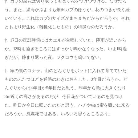
†. カブの菜花は切り取っても長く花をつけつづける。なぜだろ
う。また、温海かぶよりも畑田カブのほうが、花のつきが長く続
いている。これはカブのサイズがまちまちだからだろうか。それ
ともより野生化（雑種化したもの）の特徴なのだろうか。
†. 17日の夜23時頃にはカエルが合唱していた。降雨が近いから
か。12時を過ぎるころにはすっかり鳴かなくなった。いま1時過
ぎだが、静まり返った夜。フクロウも鳴いてない。
†. 家の裏のコナラ。山のどんぐりをポットに入れて育てていた
もののふたつほどを通路のわきにおろした。3年目だろうか。ど
んぐりからは4年目か5年目だと思う。昨年から急に大きくなり
3m近くの高さがあるのだが、今日花がついているのを見つけ
た。昨日か今日に咲いたのだと思う。ハチや虫は蜜を吸いに来る
だろうか。風媒花ではある。いろいろ思うところあり。