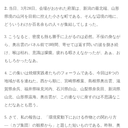
2.
当日、3月28日。会場がおかれた府屋は、新潟の最北端、山形
県境の山河を目前に控えた小さな町である。そんな辺境の地に、
どういうわけか百名余もの人々が集結してしまった。
3. こうなると、密度も熱も勝手に上がるのは必然。不佞の身なが
ら、奥出雲のパネル前で3時間、寄せては返す問いの波を捌き続
け、喉は枯れ、意識は朦朧。疲れる暇さえなかったが、あぁ、お
もしろかったなあ。
4. この集いは焼畑実践者たちのフォーラムである。今回は8つの
地域が名を連ねた。西から順に、宮崎県椎葉、島根県奥出雲、滋
賀県余呉、福井県味見河内、石川県白山、山梨県奈良田、新潟県
山北、山形県温海。奥出雲が、この連なりに座すのは不思議なこ
とだなあとも思う。
5. さて、私の報告は、「環境変動下における作物との関わり方
―〈カブ集団〉の観察から」と題した短いものである。昨秋、奥