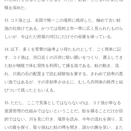
慨を深めた。
13. コド漁とは、全国で唯一この場所に残存した、極めて古い鮭
漁の仕掛けである。かつては現村上市一帯に広く見られたものら
しいが、今はただ府屋の河口にだけその命脈を保っている。
14. 以下、多くを菅豊の論考より得たものとして、ごく簡単に記
す。コド漁は、河口近くの川岸に暗い囲いをつくり、遡上してき
た鮭が物陰で休む習性を利用して捕る漁である。鮭の動き、流
れ、川底の石の配置まで読む経験知を要する。きわめて効率の悪
い漁ではあるが、その非効率さゆえに、むしろ共同体の秩序と結
びついて残ったともいえる。
15. ただし、ここで見落としてはならないのは、コド漁が単なる
資源管理の仕組みではないということだ。鮭を捕ることだけが目
的ではない。川を見に行き、場所を読み、今年の流れを測り、互
いの腹を探り、取り損ねた鮭の噂を聞き、誰かの腕を笑い、また