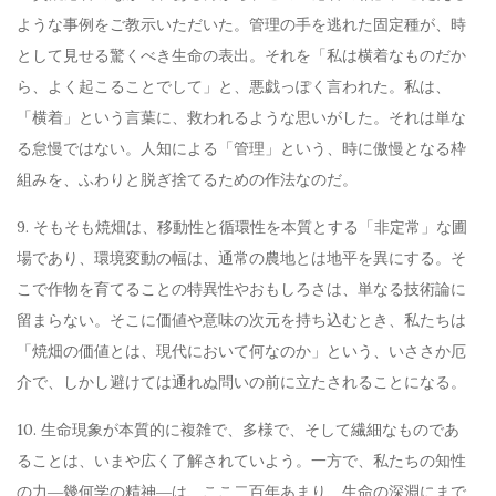
ような事例をご教示いただいた。管理の手を逃れた固定種が、時
として見せる驚くべき生命の表出。それを「私は横着なものだか
ら、よく起こることでして」と、悪戯っぽく言われた。私は、
「横着」という言葉に、救われるような思いがした。それは単な
る怠慢ではない。人知による「管理」という、時に傲慢となる枠
組みを、ふわりと脱ぎ捨てるための作法なのだ。
9. そもそも焼畑は、移動性と循環性を本質とする「非定常」な圃
場であり、環境変動の幅は、通常の農地とは地平を異にする。そ
こで作物を育てることの特異性やおもしろさは、単なる技術論に
留まらない。そこに価値や意味の次元を持ち込むとき、私たちは
「焼畑の価値とは、現代において何なのか」という、いささか厄
介で、しかし避けては通れぬ問いの前に立たされることになる。
10. 生命現象が本質的に複雑で、多様で、そして繊細なものであ
ることは、いまや広く了解されていよう。一方で、私たちの知性
の力―幾何学の精神―は、ここ二百年あまり、生命の深淵にまで