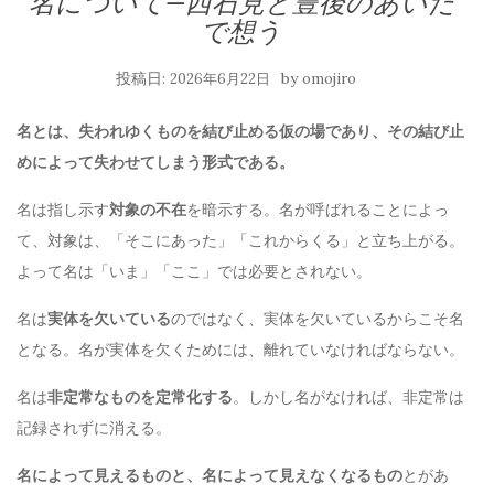
名について—西石見と豊後のあいだ
で想う
投稿日:
by
2026年6月22日
omojiro
名とは、失われゆくものを結び止める仮の場であり、その結び止
めによって失わせてしまう形式である。
名は指し示す
対象の不在
を暗示する。名が呼ばれることによっ
て、対象は、「そこにあった」「これからくる」と立ち上がる。
よって名は「いま」「ここ」では必要とされない。
名は
実体を欠いている
のではなく、実体を欠いているからこそ名
となる。名が実体を欠くためには、離れていなければならない。
名は
非定常なものを定常化する
。しかし名がなければ、非定常は
記録されずに消える。
名によって見えるものと、名によって見えなくなるもの
とがあ