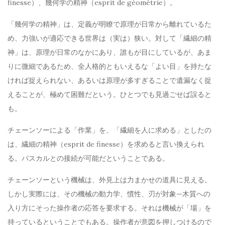
finesse）、幾何学の精神（esprit de géométrie）。
「幾何学の精神」は、定義が明瞭で原理が日常から離れているた
め、力強いが適応できる世界は（実は）狭い。対して「繊細の精
神」は、原理が日常のなかにあり、誰もが目にしているが、あま
りに微細であるため、全人格的ともいえるな「よい目」を持たな
ければ捉えられない、あるいは原理が多すぎることで遺漏なく捉
えることが、極めて困難だという。ひとつでも見過ごせば誤ると
も。
チェーンソーによる「作業」を、「繊細を人に求める」としたの
は、繊細の精神（esprit de finesse）を求めると言い換えられ
る。パスカルとの接続が可能だということである。
チェーンソーという機械は、外見上は力まかせの道具に見える。
しかし実際には、その機械の動力学、慣性、刃が対象—木質への
入り方にそった操作者の応答を要求する。それは機械が「場」を
持っているということでもある。操作者が意図を押しつけるので