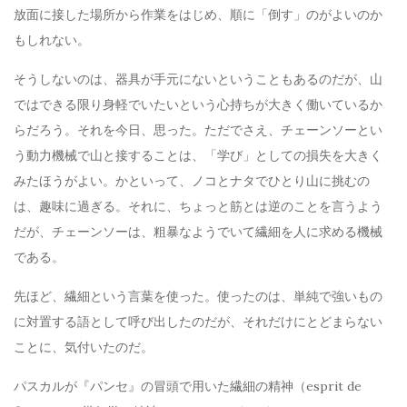
放面に接した場所から作業をはじめ、順に「倒す」のがよいのか
もしれない。
そうしないのは、器具が手元にないということもあるのだが、山
ではできる限り身軽でいたいという心持ちが大きく働いているか
らだろう。それを今日、思った。ただでさえ、チェーンソーとい
う動力機械で山と接することは、「学び」としての損失を大きく
みたほうがよい。かといって、ノコとナタでひとり山に挑むの
は、趣味に過ぎる。それに、ちょっと筋とは逆のことを言うよう
だが、チェーンソーは、粗暴なようでいて繊細を人に求める機械
である。
先ほど、繊細という言葉を使った。使ったのは、単純で強いもの
に対置する語として呼び出したのだが、それだけにとどまらない
ことに、気付いたのだ。
パスカルが『パンセ』の冒頭で用いた繊細の精神（esprit de