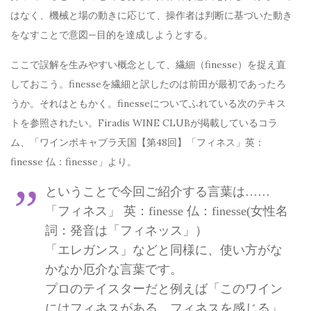
はなく、機械と場の動きに応じて、操作者は判断に基づいた動き
をなすことで意図—目的を達成しようとする。
ここで誤解を生みやすい概念として、繊細（finesse）を捉え直
しておこう。finesseを繊細と訳したのは前田が最初であったろ
うか。それはともかく。finesseについてふれている次のテキス
トを参照されたい。Firadis WINE CLUBが掲載しているコラ
ム、「ワインボキャブラ天国【第48回】「フィネス」英：
finesse 仏：finesse」より。
ということで今回ご紹介する言葉は……
「フィネス」 英：finesse 仏：finesse(女性名
詞：発音は「フィネッス」）
「エレガンス」などと同様に、使い方がな
かなか厄介な言葉です。
プロのテイスターだと例えば「このワイン
にはフィネスがある、フィネスを感じる」