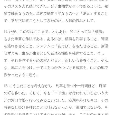
そのメスを入れ続けてきた。分子生物学がそうであるように、複
雑で繊細なものを、単純で操作可能なものへと「還元」すること
で、支配下に置こうとしてきたのだ。人知の営みとして。
11. だが、この話はここまで。ともあれ、私にとっては「横着」
もまた重要な作法である。あるいは、横着を許容すること。管理
を逃れさせること。システムに「あそび」をもたせること。無理
せずとも、生命が生命として在れる場所を確保すること。そし
て、それを見守るための澄んだ目と、正しい心を養うこと。そん
な、地に足をつけ、手で土をつかみつづける智恵を、山北の地で
授かったように思う。
12. こうしたことを考えながら、列車を待つ小一時間ほど、府屋
の町を歩いた。そして、今も「コド漁」が行われているという大
川の河口付近へ行ってみることにした。漁期を外れた今は、その
特異な仕掛けを拝むことは叶わなかったが、漁期ではない今、そ
の仕掛けを見ることはできなかったが、あぁ、ここなのかあと感