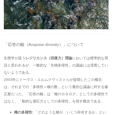
「応答の幅（Response diversity）」について
生態学が扱う
レジリエンス（回復力）理論
においては標準的な用
語と思われるが、一般的な「生物多様性」の議論には浸透してい
ないようである。
2003年にトーマス・エルムクヴィストらが提唱したこの概念
は、それまでの「多様性＝種の数」という量的な議論に対する修
正案だった。「応答の幅」は「種のカタログ」としての多様性で
はなく、「動的な適応力としての多様性」を指す概念である。
種の多様性:
「どのような種が、いくつ存在するか」とい