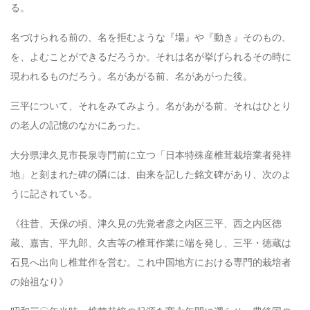
る。
名づけられる前の、名を拒むような『場』や『動き』そのもの、
を、よむことができるだろうか。それは名が挙げられるその時に
現われるものだろう。名があがる前、名があがった後。
三平について、それをみてみよう。名があがる前、それはひとり
の老人の記憶のなかにあった。
大分県津久見市長泉寺門前に立つ「日本特殊産椎茸栽培業者発祥
地」と刻まれた碑の隣には、由来を記した銘文碑があり、次のよ
うに記されている。
《往昔、天保の頃、津久見の先覚者彦之内区三平、西之内区徳
蔵、嘉吉、平九郎、久吉等の椎茸作業に端を発し、三平・徳蔵は
石見へ出向し椎茸作を営む。これ中国地方における専門的栽培者
の始祖なり》