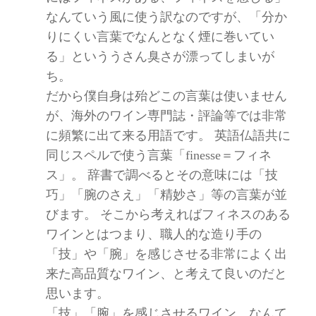
なんていう風に使う訳なのですが、「分か
りにくい言葉でなんとなく煙に巻いてい
る」といううさん臭さが漂ってしまいが
ち。
だから僕自身は殆どこの言葉は使いません
が、海外のワイン専門誌・評論等では非常
に頻繁に出て来る用語です。 英語仏語共に
同じスペルで使う言葉「finesse＝フィネ
ス」。 辞書で調べるとその意味には「技
巧」「腕のさえ」「精妙さ」等の言葉が並
びます。 そこから考えればフィネスのある
ワインとはつまり、職人的な造り手の
「技」や「腕」を感じさせる非常によく出
来た高品質なワイン、と考えて良いのだと
思います。
「技」「腕」を感じさせるワイン、なんて