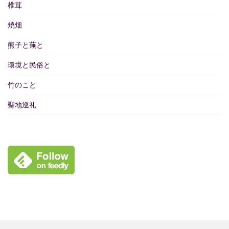
椎茸
焼畑
熊子と蕪と
環境と民俗と
竹のこと
聖地巡礼