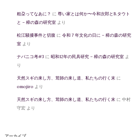
粗朶ってなあに？
に
尊い家とは何か〜今和次郎とB.タウト
と – 樟の森の研究室
より
松江騒擾事件と切腹
に
令和７年文化の日に – 樟の森の研究
室
より
ナバニコ考#3
に
昭和12年の民具研究 – 樟の森の研究室
よ
り
天然スギの来し方、茸師の来し道、私たちの行く末
に
omojiro
より
天然スギの来し方、茸師の来し道、私たちの行く末
に
中村
守宏
より
アーカイブ