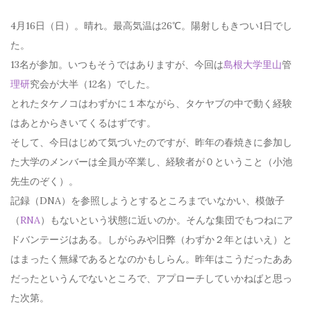
4月16日（日）。晴れ。最高気温は26℃。陽射しもきつい1日でし
た。
13名が参加。いつもそうではありますが、今回は
島根大学
里山
管
理研
究会が大半（12名）でした。
とれたタケノコはわずかに１本ながら、タケヤブの中で動く経験
はあとからきいてくるはずです。
そして、今日はじめて気づいたのですが、昨年の春焼きに参加し
た大学のメンバーは全員が卒業し、経験者が０ということ（小池
先生のぞく）。
記録（DNA）を参照しようとするところまでいなかい、模倣子
（
RNA
）もないという状態に近いのか。そんな集団でもつねにア
ドバンテージはある。しがらみや旧弊（わずか２年とはいえ）と
はまったく無縁であるとなのかもしらん。昨年はこうだったああ
だったというんでないところで、アプローチしていかねばと思っ
た次第。