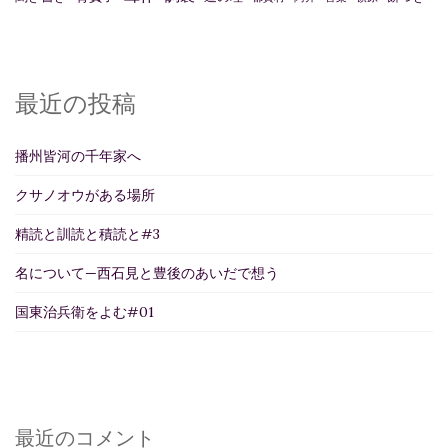
最近の投稿
播州皆河の千年家へ
クサノオウがある場所
精読と訓読と積読と#3
名について—西石見と豊後のあいだで想う
国東治兵衛をよむ#01
最近のコメント