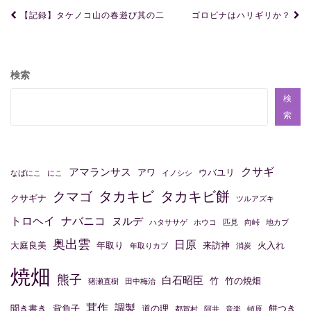
投
【記録】タケノコ山の春遊び其の二
ゴロビナはハリギリか？
稿
ナ
ビ
検索
ゲ
検
ー
索
シ
ョ
クサギ
アマランサス
アワ
ウバユリ
なばにこ
にこ
イノシシ
ン
タカキビ
タカキビ餅
クマゴ
クサギナ
ツルアズキ
トロヘイ
ナバニコ
ヌルデ
ハタササゲ
ホウコ
匹見
向峠
地カブ
奥出雲
日原
大庭良美
年取り
来訪神
火入れ
年取りカブ
消炭
焼畑
熊子
白石昭臣
竹
竹の焼畑
猪瀬直樹
田中梅治
茸作
調製
聞き書き
背負子
道の理
餅つき
都賀村
阿井
音楽
頓原