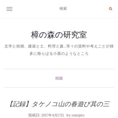
ナビゲーション切り替え
樟の森の研究室
文学と焼畑、建築と土、料理と森…等々の資料や考えごとが雑
多に散らばる小屋のようなところ
焼畑
【記録】タケノコ山の春遊び其の三
投稿日:
by
2017年4月17日
omojiro