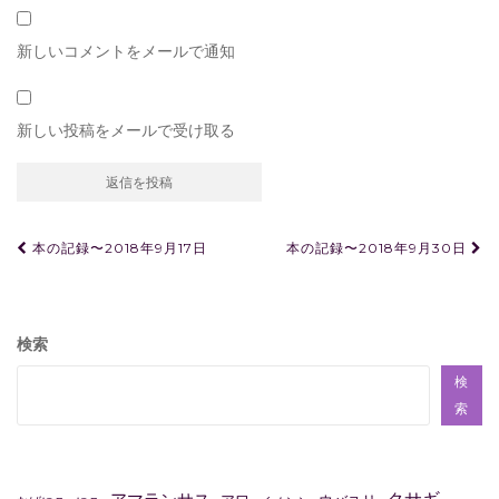
新しいコメントをメールで通知
新しい投稿をメールで受け取る
投
本の記録〜2018年9月17日
本の記録〜2018年9月30日
稿
ナ
ビ
検索
ゲ
検
ー
索
シ
ョ
クサギ