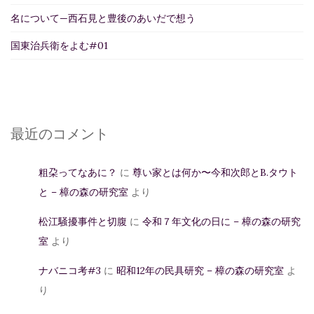
名について—西石見と豊後のあいだで想う
国東治兵衛をよむ#01
最近のコメント
粗朶ってなあに？
に
尊い家とは何か〜今和次郎とB.タウト
と – 樟の森の研究室
より
松江騒擾事件と切腹
に
令和７年文化の日に – 樟の森の研究
室
より
ナバニコ考#3
に
昭和12年の民具研究 – 樟の森の研究室
よ
り