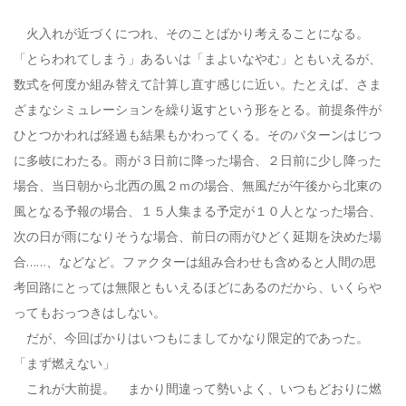
火入れが近づくにつれ、そのことばかり考えることになる。
「とらわれてしまう」あるいは「まよいなやむ」ともいえるが、
数式を何度か組み替えて計算し直す感じに近い。たとえば、さま
ざまなシミュレーションを繰り返すという形をとる。前提条件が
ひとつかわれば経過も結果もかわってくる。そのパターンはじつ
に多岐にわたる。雨が３日前に降った場合、２日前に少し降った
場合、当日朝から北西の風２ｍの場合、無風だが午後から北東の
風となる予報の場合、１５人集まる予定が１０人となった場合、
次の日が雨になりそうな場合、前日の雨がひどく延期を決めた場
合……、などなど。ファクターは組み合わせも含めると人間の思
考回路にとっては無限ともいえるほどにあるのだから、いくらや
ってもおっつきはしない。
だが、今回ばかりはいつもにましてかなり限定的であった。
「まず燃えない」
これが大前提。 まかり間違って勢いよく、いつもどおりに燃