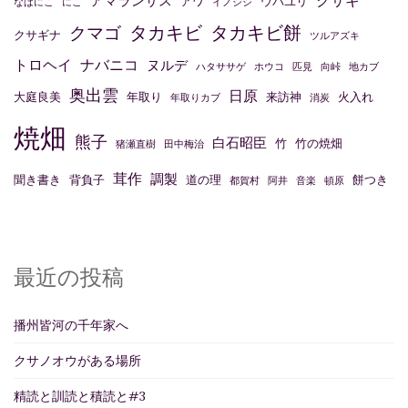
アマランサス
アワ
ウバユリ
なばにこ
にこ
イノシシ
ン
タカキビ
タカキビ餅
クマゴ
クサギナ
ツルアズキ
トロヘイ
ナバニコ
ヌルデ
ハタササゲ
ホウコ
匹見
向峠
地カブ
奥出雲
日原
大庭良美
年取り
来訪神
火入れ
年取りカブ
消炭
焼畑
熊子
白石昭臣
竹
竹の焼畑
猪瀬直樹
田中梅治
茸作
調製
聞き書き
背負子
道の理
餅つき
都賀村
阿井
音楽
頓原
最近の投稿
播州皆河の千年家へ
クサノオウがある場所
精読と訓読と積読と#3