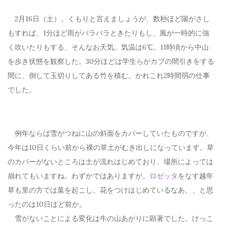
2月16日（土）。くもりと言えましょうが、数秒ほど陽がさし
もすれば、1分ほど雨がパラパラときたりもし、風が一時的に強
く吹いたりもする、そんなお天気。気温は6℃。11時頃から中山
を歩き状態を観察した。30分ほどは学生らがカブの間引きをする
間に、倒して玉切りしてある竹を積む。かれこれ2時間弱の仕事
でした。
例年ならば雪がつねに山の斜面をカバーしていたものですが、
今年は10日くらい前から裸の草土がむき出しになっています。草
のカバーがないところは土が流れはじめており、場所によっては
崩れてもいますね。わずかではありますが。
ロゼッタ
をなす越年
草も里の方では葉を起こし、花をつけはじめているなあ、、と思
ったのは10日ほど前か。
雪がないことによる変化は牛の山あがりに顕著でした。けっこ