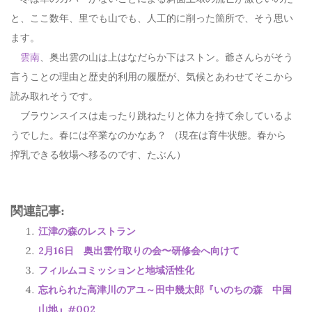
と、ここ数年、里でも山でも、人工的に削った箇所で、そう思い
ます。
雲南
、奥出雲の山は上はなだらか下はストン。爺さんらがそう
言うことの理由と歴史的利用の履歴が、気候とあわせてそこから
読み取れそうです。
ブラウンスイスは走ったり跳ねたりと体力を持て余しているよ
うでした。春には卒業なのかなあ？ （現在は育牛状態。春から
搾乳できる牧場へ移るのです、たぶん）
関連記事:
江津の森のレストラン
2月16日 奥出雲竹取りの会〜研修会へ向けて
フィルムコミッションと地域活性化
忘れられた高津川のアユ～田中幾太郎『いのちの森 中国
山地』#002