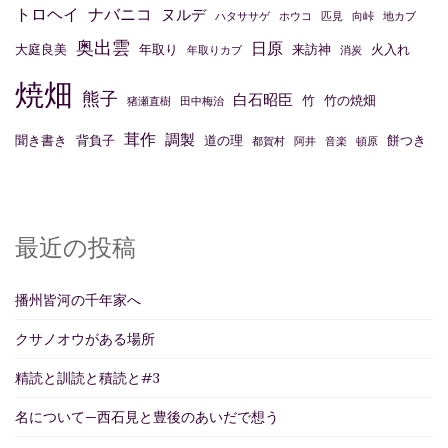
トロヘイ
ナバニコ
ヌルデ
ハタササゲ
ホウコ
匹見
向峠
地カブ
奥出雲
日原
大庭良美
年取り
来訪神
火入れ
年取りカブ
消炭
焼畑
熊子
白石昭臣
竹
竹の焼畑
猪瀬直樹
田中梅治
茸作
調製
聞き書き
背負子
道の理
餅つき
都賀村
阿井
音楽
頓原
最近の投稿
播州皆河の千年家へ
クサノオウがある場所
精読と訓読と積読と#3
名について—西石見と豊後のあいだで想う