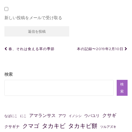
新しい投稿をメールで受け取る
投
春、それは食える草の季節
本の記録〜2019年2月10日
稿
ナ
ビ
検索
ゲ
検
ー
索
シ
ョ
クサギ
アマランサス
アワ
ウバユリ
なばにこ
にこ
イノシシ
ン
タカキビ
タカキビ餅
クマゴ
クサギナ
ツルアズキ