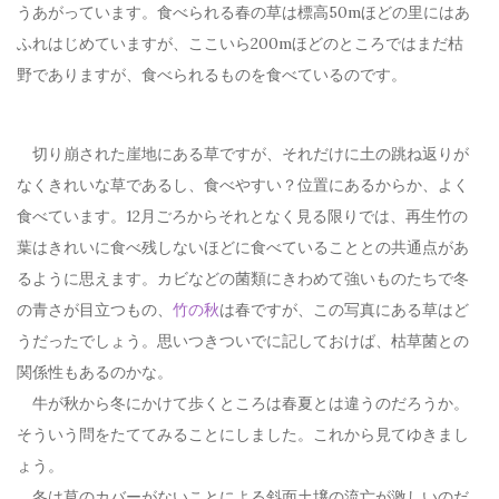
うあがっています。食べられる春の草は標高50mほどの里にはあ
ふれはじめていますが、ここいら200mほどのところではまだ枯
野でありますが、食べられるものを食べているのです。
切り崩された崖地にある草ですが、それだけに土の跳ね返りが
なくきれいな草であるし、食べやすい？位置にあるからか、よく
食べています。12月ごろからそれとなく見る限りでは、再生竹の
葉はきれいに食べ残しないほどに食べていることとの共通点があ
るように思えます。カビなどの菌類にきわめて強いものたちで冬
の青さが目立つもの、
竹の秋
は春ですが、この写真にある草はど
うだったでしょう。思いつきついでに記しておけば、枯草菌との
関係性もあるのかな。
牛が秋から冬にかけて歩くところは春夏とは違うのだろうか。
そういう問をたててみることにしました。これから見てゆきまし
ょう。
冬は草のカバーがないことによる斜面土壌の流亡が激しいのだ