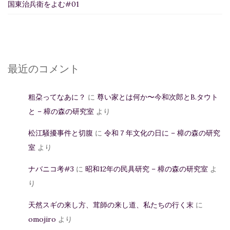
国東治兵衛をよむ#01
最近のコメント
粗朶ってなあに？
に
尊い家とは何か〜今和次郎とB.タウト
と – 樟の森の研究室
より
松江騒擾事件と切腹
に
令和７年文化の日に – 樟の森の研究
室
より
ナバニコ考#3
に
昭和12年の民具研究 – 樟の森の研究室
よ
り
天然スギの来し方、茸師の来し道、私たちの行く末
に
omojiro
より