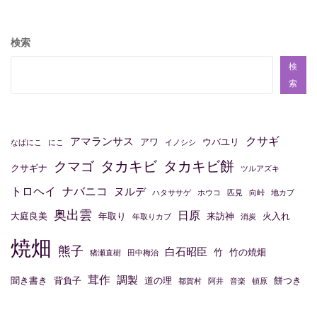
ナ
ビ
検索
ゲ
ー
検
索
シ
ョ
ン
クサギ
アマランサス
アワ
ウバユリ
なばにこ
にこ
イノシシ
タカキビ
タカキビ餅
クマゴ
クサギナ
ツルアズキ
トロヘイ
ナバニコ
ヌルデ
ハタササゲ
ホウコ
匹見
向峠
地カブ
奥出雲
日原
大庭良美
年取り
来訪神
火入れ
年取りカブ
消炭
焼畑
熊子
白石昭臣
竹
竹の焼畑
猪瀬直樹
田中梅治
茸作
調製
聞き書き
背負子
道の理
餅つき
都賀村
阿井
音楽
頓原