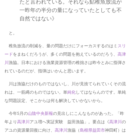
たと言われている。それなら鮎稚魚放流が
一昨年の半分の量になっていたとしても不
自然ではない》
と。
稚魚放流の削減を、量の問題だけにフォーカスするのはミ
スリ
ード
をまねくだろうが、多くの問題を抱えているのだろう、
高津
川
漁協。日本における漁業資源管理の稚拙さは昨今とみに指弾さ
れているのだが、指弾はいかんと思います。
川は漁協だけのものではないし、川が見捨てられていくその流
れは、一筋縄のものではない。単
純化
してはならんのです。単純
な問題設定、そこからは何も解決していかないから。
今年5月の
山陰中央新報
の見出しにこんなものがあった。「昨
年より
高津川
アユ増へ実証実験 益田漁協」。要点は《
高津川
の
アユの資源量回復に向け、
高津川
漁協（
島根県
益田市
神田町）は