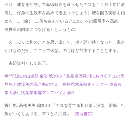
６月、成育を抑制して産卵時期を遅らせたアユを１１月上旬に放
流し、仔魚の生残率を高めて遡上（そじょう）増を図る実験を始
める。…（略）……落ち込んでいるアユの川への回帰率を高め、
漁獲量の回復につなげる》というもの。
久しぶりに川のことを思い出して、少々頭が熱くなった。書き
かけなのだが、ここらで休憩。のちほど加筆することとする。
参照資料として以下。
寺門弘悦,村山達朗,金岩 稔2016「島根県高津川におけるアユの天
然魚と放流魚の混合率の推定」島根県水産技術センター,東京農
業大学生物産業学部アクアバイオ学科
古川彰, 高橋勇夫 編2010 『アユを育てる川仕事 : 漁協、市民、行
政がつくりあげる、アユとの共存』（
築地書館
）