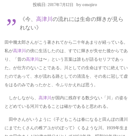
投稿日:
by
2017年7月12日
omojiro
《今、
高津川
の流れには生命の輝きが見ら
れない》
田中幾太郎さんがこう著されてから二十年あまりが経っている。
私が
高津川
の傍に生活したのは、すでに輝きが失せた後からであ
り、「昔の
高津川
は〜」という言葉は誰もが語るセリフであっ
た。が仕方のないことである。川としての生命はすでに絶えてい
たのであって、水が流れる路としての清流を、その名に冠して虚
をはるのみであったかと、今ふりかえれば思う。
しかしながら、
高津川
が国内に残存する数少ない「川」の姿を
とどめている河川であることは確かであると思われる。
田中さんがいうように《子どもころは春になると田んぼの溝川
にまでたくさんの稚アユがのぼって》くるような川。1939年生ま