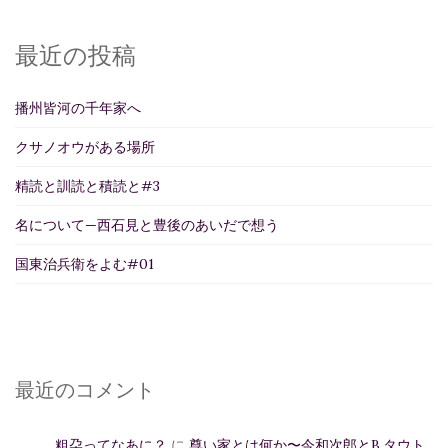
最近の投稿
播州皆河の千年家へ
クサノオウがある場所
精読と訓読と積読と#3
名について—西石見と豊後のあいだで想う
国東治兵衛をよむ#01
最近のコメント
粗朶ってなあに？
に
尊い家とは何か〜今和次郎とB.タウト