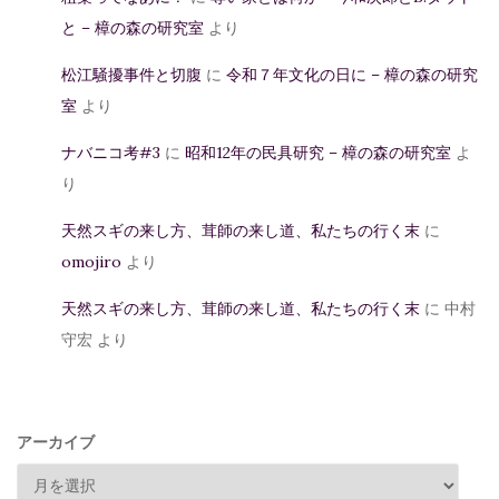
と – 樟の森の研究室
より
松江騒擾事件と切腹
に
令和７年文化の日に – 樟の森の研究
室
より
ナバニコ考#3
に
昭和12年の民具研究 – 樟の森の研究室
よ
り
天然スギの来し方、茸師の来し道、私たちの行く末
に
omojiro
より
天然スギの来し方、茸師の来し道、私たちの行く末
に
中村
守宏
より
アーカイブ