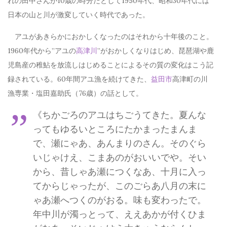
れの田中さんが10歳の時分だとして1950年代、昭和30年代には
日本の山と川が激変していく時代であった。
アユがあきらかにおかしくなったのはそれから十年後のこと。
1960年代から”アユの
高津川
”がおかしくなりはじめ、琵琶湖や鹿
児島産の稚鮎を放流しはじめることによるその質の変化はこう記
録されている。60年間アユ漁を続けてきた、
益田市
高津町の川
漁専業・塩田嘉助氏（76歳）の話として。
《ちかごろのアユはちごうてきた。夏んな
ってもゆるいところにたかまったまんま
で、瀬にゃあ、あんまりのさん。そのぐら
いじゃけえ、こまあのがおいいでや。そい
から、昔しゃあ瀬につくなあ、十月に入っ
てからじゃったが、このごらあ八月の末に
ゃあ瀬へつくのがおる。味も変わったで。
年中川が濁っとって、ええあかが付くひま