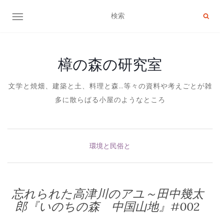
ナビゲーション切り替え
樟の森の研究室
文学と焼畑、建築と土、料理と森…等々の資料や考えごとが雑
多に散らばる小屋のようなところ
環境と民俗と
忘れられた高津川のアユ～田中幾太
郎『いのちの森 中国山地』#002