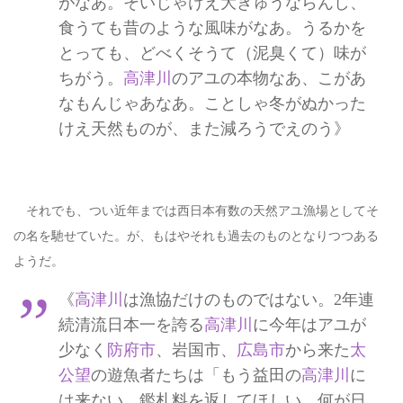
がなあ。そいじゃけえ大きゅうならんし、
食うても昔のような風味がなあ。うるかを
とっても、どべくそうて（泥臭くて）味が
ちがう。
高津川
のアユの本物なあ、こがあ
なもんじゃあなあ。ことしゃ冬がぬかった
けえ天然ものが、また減ろうでえのう》
それでも、つい近年までは西日本有数の天然アユ漁場としてそ
の名を馳せていた。が、もはやそれも過去のものとなりつつある
ようだ。
《
高津川
は漁協だけのものではない。2年連
続清流日本一を誇る
高津川
に今年はアユが
少なく
防府市
、岩国市、
広島市
から来た
太
公望
の遊魚者たちは「もう益田の
高津川
に
は来ない、鑑札料を返してほしい。何が日