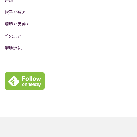
焼畑
熊子と蕪と
環境と民俗と
竹のこと
聖地巡礼