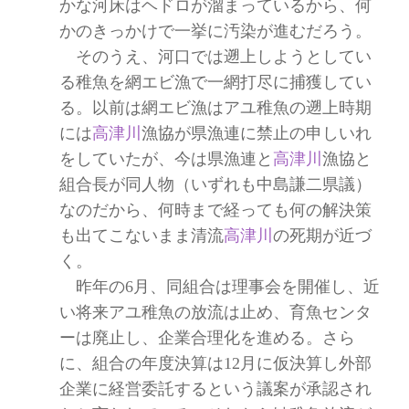
かな河床はヘドロが溜まっているから、何
かのきっかけで一挙に汚染が進むだろう。
そのうえ、河口では遡上しようとしてい
る稚魚を網エビ漁で一網打尽に捕獲してい
る。以前は網エビ漁はアユ稚魚の遡上時期
には
高津川
漁協が県漁連に禁止の申しいれ
をしていたが、今は県漁連と
高津川
漁協と
組合長が同人物（いずれも中島謙二県議）
なのだから、何時まで経っても何の解決策
も出てこないまま清流
高津川
の死期が近づ
く。
昨年の6月、同組合は理事会を開催し、近
い将来アユ稚魚の放流は止め、育魚センタ
ーは廃止し、企業合理化を進める。さら
に、組合の年度決算は12月に仮決算し外部
企業に経営委託するという議案が承認され