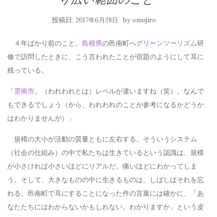
投稿日:
by
2017年6月28日
omojiro
４年ばかり前のこと。
島根県
の邑南町へ
グリーンツーリズム
研
修で訪問したときに、こう言われたことが宿題のようにして耳に
残っている。
「
雲南市
。（われわれとは）レベルが違いますね（笑）。なんで
もできるでしょう（から、われわれのことが参考になるかどうか
はわかりませんが）」
規模の大小が活動の質量ともに左右する。そういうシステム
（社会の仕組み）の中で私たちは生きているという認識は、規模
が小さければ小さいほどにリアルだ。痛いほどにわかってしま
う。そして、大きなものの中に生きるものは、しばしばそれを忘
れる。邑南町で耳にすることになった件の言葉には確かに、「あ
なたたちにはわからないかもしれない。わかりますか」という皮