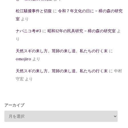
松江騒擾事件と切腹
に
令和７年文化の日に – 樟の森の研究
室
より
ナバニコ考#3
に
昭和12年の民具研究 – 樟の森の研究室
よ
り
天然スギの来し方、茸師の来し道、私たちの行く末
に
omojiro
より
天然スギの来し方、茸師の来し道、私たちの行く末
に
中村
守宏
より
アーカイブ