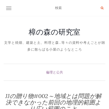
ナビゲーション切り替え
樟の森の研究室
文学と焼畑、建築と土、料理と森…等々の資料や考えごとが雑
多に散らばる小屋のようなところ
倫理と公共
JJの贈り物#002～地域とは問題が解
決できなかった前回の地理的範囲よ
り広い範囲のこと