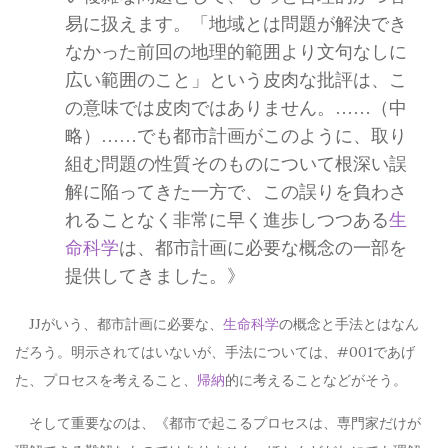
易に扱えます。「地域とは問題が解決でき
なかった前回の地理的範囲より文句なしに
広い範囲のこと」という皮肉な批評は、こ
の意味では皮肉ではありません。……（中
略）……でも都市計画がこのように、取り
組む問題の性質そのものについて根深い誤
解に陥ってきた一方で、この誤りを負わさ
れることなく非常に早く進歩しつつある
生
命科学
は、都市計画に必要な概念の一部を
提供してきました。》
JJがいう、都市計画に必要な、
生命科学
の概念と手法とはなん
だろう。明示されてはいないが、手法については、#001であげ
た、プロセスを考えること、
帰納
的に考えることなどがそう。
そして重要なのは、《都市で起こるプロセスは、専門家だけが