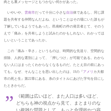
肉とも裏メッセージともつかない何かがあった。
いやいや、
雲南市
だって十分に小さな
自治
体であるし、同じ課
題を共有する仲間なんだよね、ということはその場にいた誰もが
了解しているようでもあった。邑南町の件の発言者とて、そのう
えで「痛み」を共有しようと試みたのかもしれない。わかってほ
しいということであったか。
この「痛み・辛さ」というものは、時間的な先送り、空間的な
排除、人的な選別によって、「押しつけ」が可能である。わから
ない人にはまったくわからなくなるものだ。たとえ目の前にあっ
ても。なぜ、そんなことを思い出したのは、JJの『
アメリ
カ大都
市の死と生』第22章にある、糸のタイトルにあげた字句を目にし
たときからだ。
《範囲は広いほど、また人口は多いほど、
どちらも神の視点から見て、まとまりのな
い複雑な問題として、もっと合理的かつ容