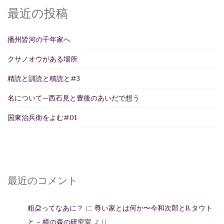
最近の投稿
播州皆河の千年家へ
クサノオウがある場所
精読と訓読と積読と#3
名について—西石見と豊後のあいだで想う
国東治兵衛をよむ#01
最近のコメント
粗朶ってなあに？
に
尊い家とは何か〜今和次郎とB.タウト
と – 樟の森の研究室
より