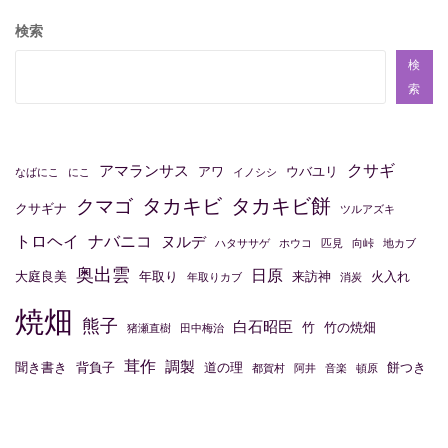
ビ
検索
ゲ
ー
検
索
シ
ョ
ン
クサギ
アマランサス
アワ
ウバユリ
なばにこ
にこ
イノシシ
タカキビ
タカキビ餅
クマゴ
クサギナ
ツルアズキ
トロヘイ
ナバニコ
ヌルデ
ハタササゲ
ホウコ
匹見
向峠
地カブ
奥出雲
日原
大庭良美
年取り
来訪神
火入れ
年取りカブ
消炭
焼畑
熊子
白石昭臣
竹
竹の焼畑
猪瀬直樹
田中梅治
茸作
調製
聞き書き
背負子
道の理
餅つき
都賀村
阿井
音楽
頓原