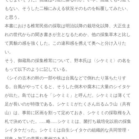
もない、そうした二極にみえる状況そのものを転覆してみたい、
と思う。
本書における椎茸民俗の採取は明治以降の栽培化以降、大正生ま
れの世代からの聞き書きが主となるためか、他の採集草木と比し
て異貌の感を強くした。この違和感を携えて奥へと分け入りた
い。
そう、御蔵島の採集椎茸について、野本氏は〈シケミミ〉の名を
もって以下のように記している。
《シイの古木の幹の一部や枝は台風などで倒れたり落ちたりす
る。台風がやってくると、そうした倒木や腐木に大量のシイタケ
が出た。島ではこれを「シケミミ」と呼んだ。シケミミは薄くて
足が長いのが特徴である。シケミミがたくさん出るムラ山（共有
山）は、事前に区画を割って定めておき、シケミミの採取権を入
札で決めていた。……略……シケミミは、菌打ち栽培化以前の採集
シイタケだった。シケミミは自生シイタケの組織的な共同管理・
採集・加工の貴重な事例である》