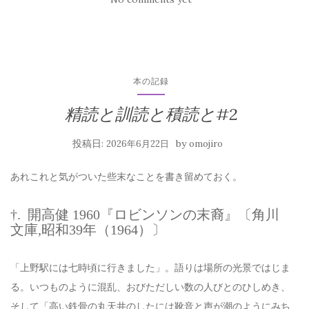
本の記録
精読と訓読と積読と#2
投稿日:
by
2026年6月22日
omojiro
あれこれと気がついた些末なことを書き留めておく。
†. 開高健 1960『ロビンソンの末裔』〔角川
文庫,昭和39年（1964）〕
「上野駅には七時頃に行きました」。語りは場所の光景ではじま
る。いつものように混乱、おびただしい数の人びとのひしめき、
そして「高い鉄骨の丸天井のしたには靴音と声が潮のようにみち