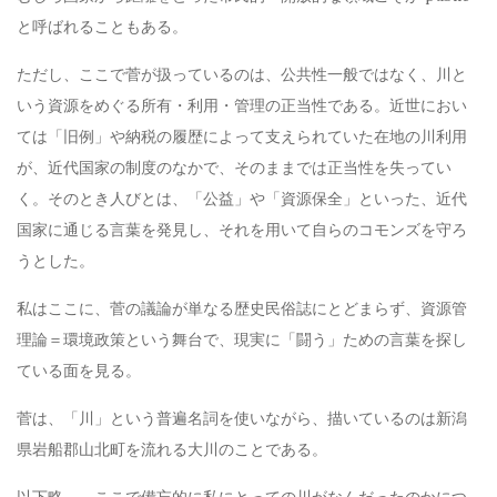
と呼ばれることもある。
ただし、ここで菅が扱っているのは、公共性一般ではなく、川と
いう資源をめぐる所有・利用・管理の正当性である。近世におい
ては「旧例」や納税の履歴によって支えられていた在地の川利用
が、近代国家の制度のなかで、そのままでは正当性を失ってい
く。そのとき人びとは、「公益」や「資源保全」といった、近代
国家に通じる言葉を発見し、それを用いて自らのコモンズを守ろ
うとした。
私はここに、菅の議論が単なる歴史民俗誌にとどまらず、資源管
理論＝環境政策という舞台で、現実に「闘う」ための言葉を探し
ている面を見る。
菅は、「川」という普遍名詞を使いながら、描いているのは新潟
県岩船郡山北町を流れる大川のことである。
以下略。。ここで備忘的に私にとっての川がなんだったのかにつ