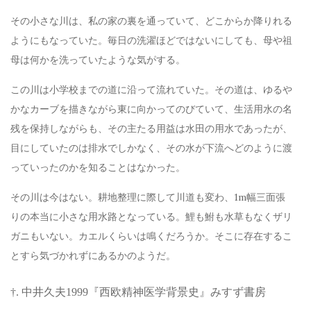
その小さな川は、私の家の裏を通っていて、どこからか降りれる
ようにもなっていた。毎日の洗濯ほどではないにしても、母や祖
母は何かを洗っていたような気がする。
この川は小学校までの道に沿って流れていた。その道は、ゆるや
かなカーブを描きながら東に向かってのびていて、生活用水の名
残を保持しながらも、その主たる用益は水田の用水であったが、
目にしていたのは排水でしかなく、その水が下流へどのように渡
っていったのかを知ることはなかった。
その川は今はない。耕地整理に際して川道も変わ、1m幅三面張
りの本当に小さな用水路となっている。鯉も鮒も水草もなくザリ
ガニもいない。カエルくらいは鳴くだろうか。そこに存在するこ
とすら気づかれずにあるかのようだ。
†. 中井久夫1999『西欧精神医学背景史』みすず書房