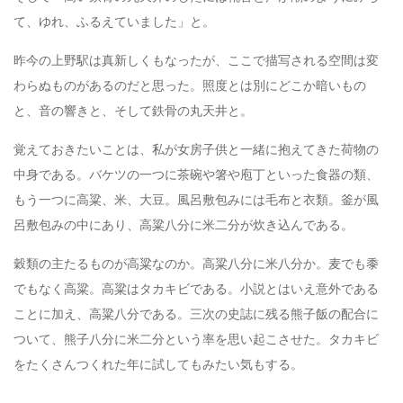
て、ゆれ、ふるえていました」と。
昨今の上野駅は真新しくもなったが、ここで描写される空間は変
わらぬものがあるのだと思った。照度とは別にどこか暗いもの
と、音の響きと、そして鉄骨の丸天井と。
覚えておきたいことは、私が女房子供と一緒に抱えてきた荷物の
中身である。バケツの一つに茶碗や箸や庖丁といった食器の類、
もう一つに高粱、米、大豆。風呂敷包みには毛布と衣類。釜が風
呂敷包みの中にあり、高粱八分に米二分が炊き込んである。
穀類の主たるものが高粱なのか。高粱八分に米八分か。麦でも黍
でもなく高粱。高粱はタカキビである。小説とはいえ意外である
ことに加え、高粱八分である。三次の史誌に残る熊子飯の配合に
ついて、熊子八分に米二分という率を思い起こさせた。タカキビ
をたくさんつくれた年に試してもみたい気もする。