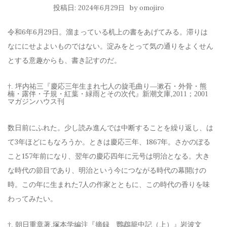
投稿日:
by
2024年6月29日
omojiro
令和6年6月29日。溜まっている机上の書をあげてみる。滞りは
なににせよよいものではない。淀みをとって気の通りをよくせん
とする意趣からも、書き記すのだ。
†. 坪内祐三『慶応三年生まれ七人の旋毛曲り―漱石・外骨・熊
楠・露伴・子規・紅葉・緑雨とその次代』新潮文庫,2011；2001
マガジンハウス刊
数日前にふれた。少し読み進んでは中断することを繰り返し、は
て3年ほどにもなろうか。ときは慶応三年、1867年。さかのぼる
こと157年前になり、翌年の慶応四年に元号は明治となる。大き
な時代の節目であり、明治という今につながる時代の幕開けの
時。この年に生まれた7人の作家とともに、この時代の香りを味
わってみたい。
†. 朝日重章著,塚本学編注『摘録 鸚鵡籠中記（上）』岩波文