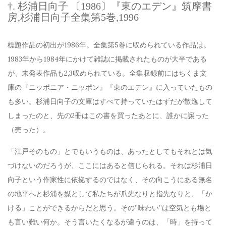
†. 杉浦日向子 〔1986〕『東のエデン』筑摩書
房,杉浦日向子全集第5巻,1996
標題作品の初出が1986年。全集第5巻に収められている作品は。
1983年から1984年にかけて雑誌に掲載されたものが大半である
が、未発表作品も2,3収められている。全集収録前にはちくま文
庫の『ニッポニア・ニッポン』『東のエデン』に入っていたもの
も多い。杉浦日向子の文庫はすべて持っていたはずだが散逸して
しまったのと、先の2冊はこの書を買ったあとに、誰かに譲った
（売った）。
「江戸そのもの」とでもいうものは、あったとしてもそれとは気
づけないのだろうが、ここにはあると信じられる。それは杉浦日
向子という作家性に依拠するのではなく、その向こうにある無名
の地平へと杉浦を媒として私たちが爪先なりと指先なりと、「か
ける」ことができるからだと思う。その”味わい”は空気とも場と
も言い難い何か。そう言いたくなるが違うのは、「時」を持って