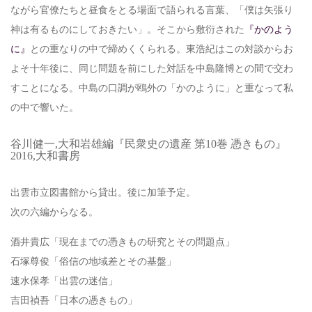
ながら官僚たちと昼食をとる場面で語られる言葉、「僕は矢張り
神は有るものにしておきたい」。そこから敷衍された
『かのよう
に』
との重なりの中で締めくくられる。東浩紀はこの対談からお
よそ十年後に、同じ問題を前にした対話を中島隆博との間で交わ
すことになる。中島の口調が鴎外の「かのように」と重なって私
の中で響いた。
谷川健一,大和岩雄編『民衆史の遺産 第10巻 憑きもの』
2016,大和書房
出雲市立図書館から貸出。後に加筆予定。
次の六編からなる。
酒井貴広「現在までの憑きもの研究とその問題点」
石塚尊俊「俗信の地域差とその基盤」
速水保孝「出雲の迷信」
吉田禎吾「日本の憑きもの」