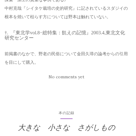
中村克哉『シイタケ栽培の史的研究』に記されているスダジイの
根本を焼いて枯らす方については野本は触れていない。
†. 『東北学vol.8−総特集：飢えの記憶』2003.4,東北文化
研究センター
前掲書のなかで、野老の民俗について金田久璋の論考からの引用
を目にして購入。
No comments yet
本の記録
大きな 小さな さがしもの