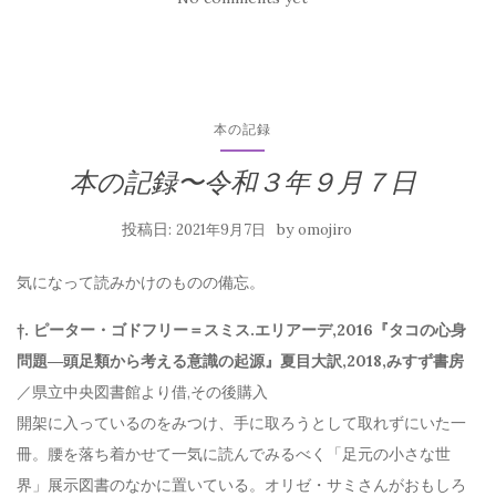
本の記録
本の記録〜令和３年９月７日
投稿日:
by
2021年9月7日
omojiro
気になって読みかけのものの備忘。
†. ピーター・ゴドフリー＝スミス.エリアーデ,2016『タコの心身
問題―頭足類から考える意識の起源』夏目大訳,2018,みすず書房
／県立中央図書館より借,その後購入
開架に入っているのをみつけ、手に取ろうとして取れずにいた一
冊。腰を落ち着かせて一気に読んでみるべく「足元の小さな世
界」展示図書のなかに置いている。オリゼ・サミさんがおもしろ