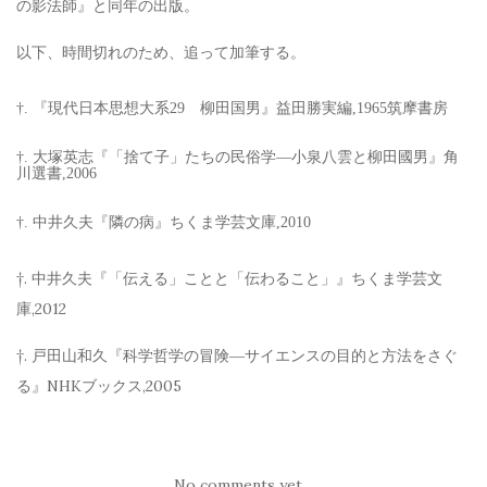
の影法師』と同年の出版。
以下、時間切れのため、追って加筆する。
†. 『現代日本思想大系29 柳田国男』益田勝実編,1965筑摩書房
†. 大塚英志『「捨て子」たちの民俗学―小泉八雲と柳田國男』角
川選書,2006
†. 中井久夫『隣の病』ちくま学芸文庫,2010
†. 中井久夫『「伝える」ことと「伝わること」』ちくま学芸文
庫,2012
†. 戸田山和久『科学哲学の冒険―サイエンスの目的と方法をさぐ
る』NHKブックス,2005
No comments yet