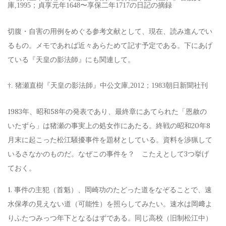
庫,1995；貞享元年1648〜享保二年1717の日記の摘録
切腹・自害の用例をめぐる参考文献として、現在、読み進んでい
るもの。メモであれば近々あらためて記す予定である。下にあげ
ている『天皇の影法師』にも関連して。
†. 猪瀬直樹『天皇の影法師』中公文庫,2012；1983朝日新聞社刊
1983年、昭和58年の発表であり、最終章にあてられた「恩赦の
いたずら」は猪瀬の事実上の処女作にあたる。終戦の昭和20年8
月末に起こった松江騒擾事件を題材としている。資料を渉猟して
いるさなかのものだ。なぜこの事件を？ こたえとして3つ挙げ
ておく。
1. 事件の主犯（首魁）、岡崎功のたどった道をなぞることで、速
水保孝の見えない道（可能性）を照らしてみたい。速水は岡﨑よ
りふたつみっつ年下となるはずである。同じ高校（旧制松江中）