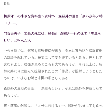
参照
榛原守一の小さな資料室〜資料25 森鷗外の遺言「余ハ少年ノ時
ヨリ……」
門賀美央子「文豪の死に様」第4回 森鴎外―死の床で「馬鹿ら
しい」と叫んだ人
中公文庫では、解説を網野善彦が書き、巻末に東浩紀と猪瀬直樹
の対談を配している。短文にして要を得ているとみる。序として
読むもよし。啓発されるところも大であろうが、それ以上に、昭
和の終わりに臨んで提起されたこの「作品」が照射しようとした
ものは、いまなお謎と未開の扉としてある。
森鴎外の最期の言葉、「馬鹿らしい」。それは鴎外を解放したで
あろうか。
東・猪瀬の対談は、「元号に賭ける」中、鴎外がお昼に芋を食べ