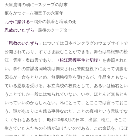
天皇崩御の朝に—スクープの顛末
柩をかつぐ—八瀬童子の六百年
元号に賭ける
—鴎外の執着と増蔵の死
恩赦のいたずら
—最後のクーデター
「恩赦のいたずら」
については日本ペンクラグのウェブサイトで
公開されており、すぐさま読むことができる。舞台は島根県の松
江・雲南・奥出雲であり、
〈松江騒擾事件と切腹〉
を参照された
い。事件の首謀者岡崎功は拘束された警察監視下にあって切腹を
図るが一命をとりとめ、無期懲役刑を受けるが、作品名ともなっ
ている恩赦を受ける。私立高校の校長として、あるいは極右とい
うことでしか一般には知られていない。いや、ほとんど無名とも
いっていいのかもしれない。私にとって、とここでは言っておこ
う、謎があまりにも残る事件なのだ。ことの真相という意味でな
く（それもあるが）、昭和20年8月の日本、出雲、松江、そこに
生きていた人たちの心情が知りたいのである。この命題を、ほぼ