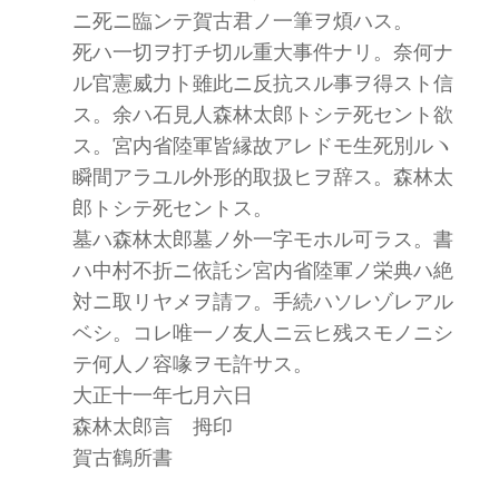
ニ死ニ臨ンテ賀古君ノ一筆ヲ煩ハス。
死ハ一切ヲ打チ切ル重大事件ナリ。奈何ナ
ル官憲威力ト雖此ニ反抗スル事ヲ得スト信
ス。余ハ石見人森林太郎トシテ死セント欲
ス。宮内省陸軍皆縁故アレドモ生死別ルヽ
瞬間アラユル外形的取扱ヒヲ辞ス。森林太
郎トシテ死セントス。
墓ハ森林太郎墓ノ外一字モホル可ラス。書
ハ中村不折ニ依託シ宮内省陸軍ノ栄典ハ絶
対ニ取リヤメヲ請フ。手続ハソレゾレアル
ベシ。コレ唯一ノ友人ニ云ヒ残スモノニシ
テ何人ノ容喙ヲモ許サス。
大正十一年七月六日
森林太郎言 拇印
賀古鶴所書