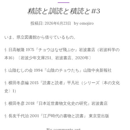
精読と訓読と積読と#3
投稿日:
by
2026年6月23日
omojiro
いま。県立図書館から借りているもの。
†. 日高敏隆 1975『チョウはなぜ飛ぶか』岩波書店（岩波科学の
本16）〔岩波少年文庫251、岩波書店、2020年〕
†. 山陰むしの会 1994『山陰のチョウたち』山陰中央新報社
†. 横田冬彦編 2015『読書と読者』平凡社（シリーズ〈本の文化
史〉1）
†. 横田冬彦 2018『日本近世書物文化史の研究』岩波書店
†. 長友千代治 2001『江戸時代の書物と読書』 東京堂出版
No comments yet