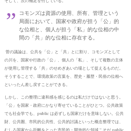
そして、次の補足を付している。
コモンズは資源の使用、所有、管理という
局面において、国家や政府が担う「公」的
な位相と、個人が担う「私」的な位相の中
間の「共」的な位相に存在する。
菅の議論は、公共を「公」と「共」とに割り、コモンズとして
の川を、国家や行政の「公」、個人の「私」、そして複数の主体
が使用し管理する「共」のせめぎあいの場として捉えるものだ。
そうすることで、環境政策の言葉を、歴史・履歴・民俗の位相へ
といったん差し戻すことができる。
しかし、この整理に違和感を感じるのは私だけではないと思う。
「公」を国家・政府にかなり寄せていることがひとつ。公共政策
でも社会学でも、public は必ずしも国家だけを意味しない。公共
財、公共圏、市民的公共性、公共的討議といった概念整理では、
むしろ国家から距離をとった市民的・開放的な領域こそが public