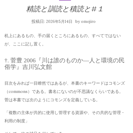
精読と訓読と積読と#１
投稿日:
by
2026年5月14日
omojiro
机上にあるもの、手の届くところにあるもの、すべてではない
が、ここに記し置く。
†. 菅豊 2006『川は誰のものか—人と環境の民
俗学』吉川弘文館
目次をみれば一目瞭然ではあるが、本書のキーワードはコモンズ
（commons）である。書名にないのが不思議なくらいである。
菅は本書では次のようにコモンズを定義している。
「複数の主体が共的に使用し管理する資源や、その共的な管理・
利用の制度」