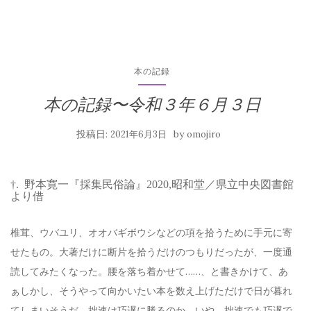
本の記録
本の記録〜令和３年６月３日
投稿日:
by
2021年6月3日
omojiro
†. 野本寛一『採集民俗論』2020,昭和堂／県立中央図書館
より借
椎茸、ウバユリ、オオバギボウシなどの項を拾うために手元に寄
せたもの。大著だけに断片を拾うだけのつもりだったが、一度通
読してみたくなった。腰を落ち着かせて……、と書きかけて、あ
ぁしかし、そうやって向かいたい本を数え上げただけで日が暮れ
てしまいそうだ。拙速は巧遅に勝るのか。いや、拙速でも巧遅で