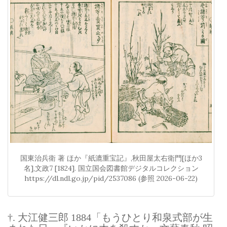
国東治兵衛 著 ほか『紙漉重宝記』,秋田屋太右衛門[ほか3
名],文政7 [1824]. 国立国会図書館デジタルコレクション
https://dl.ndl.go.jp/pid/2537086 (参照 2026-06-22)
†. 大江健三郎 1884「もうひとり和泉式部が生