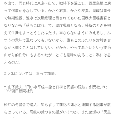
を出て、同じ時代に東京へ出て、戦時下を過ごし、郷里島根に戻
って何事かをなしている。かたや右翼、かたや左翼。岡﨑は事件
で無期懲役、速水は次期総理と目されてもいた国務大臣秘書官と
なりながら「落ちこぼれ」て、県庁職員となる。挫折のときを抱
えて生涯をまっとうしたふたり。重ならないようにみえるし、ふ
つうの意味で重なってもいないから、誰もこのふたりを対峙させ
ながら描くことはしていない。だから、やってみたいという旋毛
曲がり的性分にもよるのだが、とても意味のあることに私には思
えるのだ。
2. と3.については、追って加筆。
†. 山下政夫『円い水平線―旅と口碑と民謡の隠岐』創元社,19；
1983朝日新聞社刊
松江の冬營舎で購入。知らずして前記の速水と連関する記事が散
らばっている。隠岐の狐つきの話がいくつか。また猪瀬の『天皇