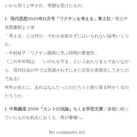
いから買うと申され、寄贈を受けたもの。
†. 現代思想2020年11月号「ワクチンを考える」青土社
／県立中
央図書館より借
「考える」とは何か、それを反芻せずにはいられない論考いくつ
か。
・中村桂子「ワクチン開発に学ぶ時間の重要性」
《この半年間は、「いのちを守る」というあたりまえでありなが
ら、現代社会の中では意識されずにきた日常が表面化してきたの
である》
何年かあとに、あれはなんだったのだろうと振り返る時がくるの
だろうか。
†. 中島義道,2006『カントの法論』ちくま学芸文庫
／書棚に眠っ
ていたものを机右におくも、再び書棚へ。
No comments yet