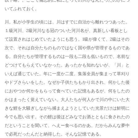
いてふれておく。
川。私が小学生の頃には、川はすでに自治から離れつつあった。
１級河川、2級河川なる冠のついた河川名が、真新しい看板とし
て設置されはじめていたようにも思う。1級が偉くて、2級はその
次で、それは自分たちのものではなく国や県が管理するものであ
る。自分たちが管理するものは一段も二段も低いもので、名前な
どつけてもらえていなかった。あったかも知れないが、「川」と
いえば通じていた。年に一度か二度、集落全員が集まって草刈り
やドブさらいをした。なぜか子供たちもかり出され、何かした後
におやつか何かをもらって食べていた記憶もあるが、何をしたの
かはまったく覚えていない。大人たちが何人かで川の中にいた大
きな鯉を大騒ぎしながら捕まえようとしていた光景だけは鮮明に
今でも思い出す。その鯉は後ほどみなでお酒とともに食されたの
だということを聞いて、へえー食べるのかあ、だからみんな夢中
で必死だったんだと納得した。そんな記憶である。