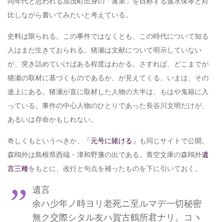
同年代と思われる加茂町出身の「落第」を自称する速水保孝と対
比しながら書いてみたいと考えている。
史料は限られる。この事件ではなくとも、この時代について知る
人はまだ生きておられる。猪瀬は文献について明示していない
が、突き詰めていけばある程度はわかる。さすれば、どこまでが
猪瀬の取材に基づくものであるか、が見えてくる。いまは、その
途上にある。猪瀬が直に取材した人物の大半は、もはや鬼籍に入
っている。事件の中心人物のひとりであった長谷川文明だけが、
あるいは存命かもしれない。
奇しくもというべきか、
「元号に賭ける」
も同じサイトで公開。
森鴎外は島根県西端・津和野藩の出である。青空文庫の森鴎外
遺
言三種
をもとに、改行と句点を補ったものを下に引いておく。
遺言
余ハ少年ノ時ヨリ老死ニ至ルマデ一切秘密
無ク交際シタル友ハ賀古鶴所君ナリ。コヽ