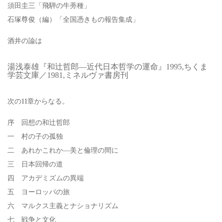
須田圭三「飛騨の牛蒡種」
石塚尊俊（編）「全国憑きもの報告集成」
酒井の論は
湯浅泰雄『和辻哲郎—近代日本哲学の運命』1995,ちくま
学芸文庫／1981,ミネルヴァ書房刊
次の11章からなる。
序 回想の和辻哲郎
一 村の子の孤独
二 あれかこれか―美と倫理の間に
三 日本回帰の道
四 アカデミズムの異端
五 ヨーロッパの旅
六 マルクス主義とナショナリズム
七 戦争と文化