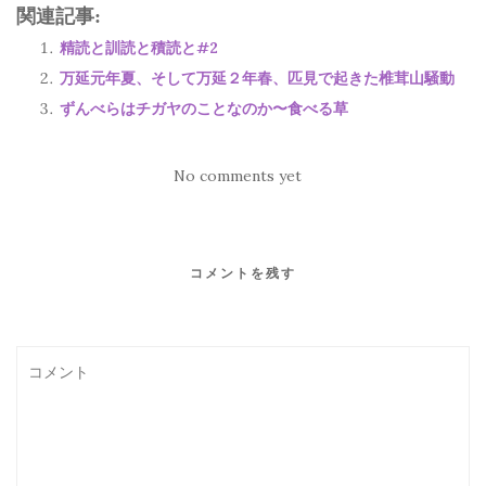
関連記事:
精読と訓読と積読と#2
万延元年夏、そして万延２年春、匹見で起きた椎茸山騒動
ずんべらはチガヤのことなのか〜食べる草
No comments yet
コメントを残す