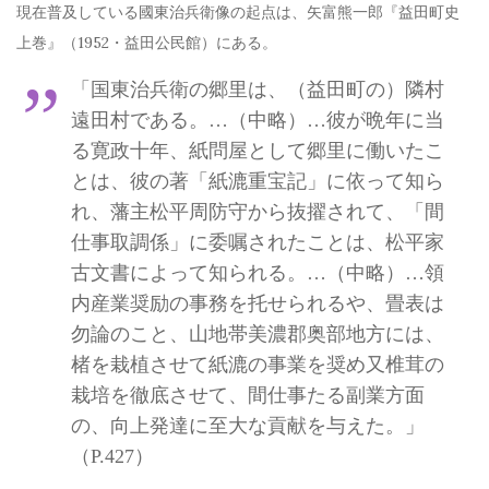
現在普及している國東治兵衛像の起点は、
矢富熊一郎『益田町史
上巻』（1952・益田公民館）にある。
「国東治兵衛の郷里は、（益田町の）隣村
遠田村である。…（中略）…彼が晩年に当
る寛政十年、紙問屋として郷里に働いたこ
とは、彼の著「紙漉重宝記」に依って知ら
れ、藩主松平周防守から抜擢されて、「間
仕事取調係」に委嘱されたことは、松平家
古文書によって知られる。…（中略）…領
内産業奨励の事務を托せられるや、畳表は
勿論のこと、山地帯美濃郡奥部地方には、
楮を栽植させて紙漉の事業を奨め又椎茸の
栽培を徹底させて、間仕事たる副業方面
の、向上発達に至大な貢献を与えた。」
（P.427）