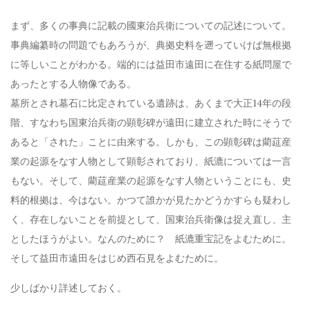
まず、多くの事典に記載の國東治兵衛についての記述について。
事典編纂時の問題でもあろうが、典拠史料を遡っていけば無根拠
に等しいことがわかる。端的には益田市遠田に在住する紙問屋で
あったとする人物像である。
墓所とされ墓石に比定されている遺跡は、あくまで大正14年の段
階、すなわち国東治兵衛の顕彰碑が遠田に建立された時にそうで
あると「された」ことに由来する。しかも、この顕彰碑は藺莚産
業の起源をなす人物として顕彰されており、紙漉については一言
もない。そして、藺莚産業の起源をなす人物ということにも、史
料的根拠は、今はない。かつて誰かが見たかどうかすらも疑わし
く、存在しないことを前提として、国東治兵衛像は捉え直し、主
としたほうがよい。なんのために？ 紙漉重宝記をよむために。
そして益田市遠田をはじめ西石見をよむために。
少しばかり詳述しておく。