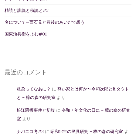
精読と訓読と積読と#3
名について—西石見と豊後のあいだで想う
国東治兵衛をよむ#01
最近のコメント
粗朶ってなあに？
に
尊い家とは何か〜今和次郎とB.タウト
と – 樟の森の研究室
より
松江騒擾事件と切腹
に
令和７年文化の日に – 樟の森の研究
室
より
ナバニコ考#3
に
昭和12年の民具研究 – 樟の森の研究室
よ