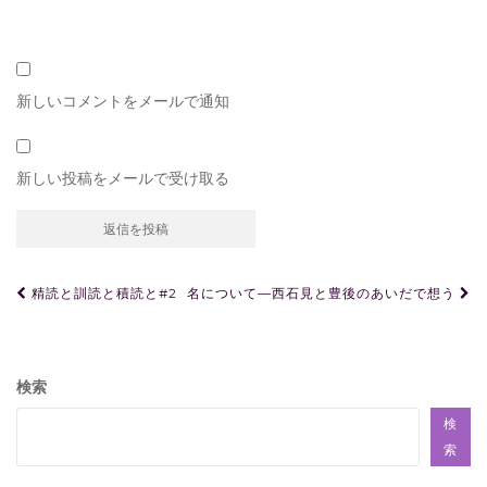
新しいコメントをメールで通知
新しい投稿をメールで受け取る
投
精読と訓読と積読と#2
名について—西石見と豊後のあいだで想う
稿
ナ
ビ
検索
ゲ
検
ー
索