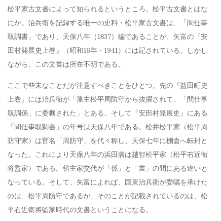
松平家古文書によって知られるというところ。松平古文書とはな
にか。治兵衛を記録する唯一の
史料・松平家古文書は、「間仕事
取調書」であり、天保八年（1837）編であることが、矢富の『安
田村発展史上巻』（昭和16年・1941）には記されている。しかし
ながら、この文書は所在不明である。
ここで些末なことだが注意すべきことをひとつ。先の『益田町史
上巻』には治兵衛が「藩主松平周防守から抜擢されて、「間仕事
取調係」に委嘱された」とある。そして『安田村発展史』にある
「間仕事取調書」の年号は天保八年である。松井松平家（松平周
防守家）は官名「周防守」を代々称し、天保七年に棚倉へ転封と
なった。これにより天保八年の浜田藩は越智松平家（松平右近衛
将監家）である。領主家交代が「係」と「書」の間にある違いと
なっ
ている。そして、矢富によれば、国東治兵衛が委嘱を承けた
のは、松平周防守であるが、そのことが記載されているのは、松
平右近衛将監家時代の文書ということになる。