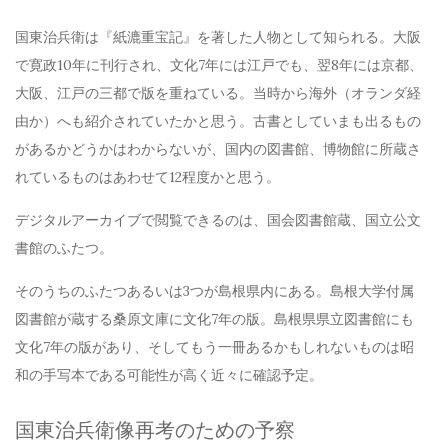
国東治兵衛は『紙漉重宝記』を著した人物として知られる。大阪
で寛政10年に刊行され、文化7年には江戸でも、翌8年には京都、
大阪、江戸の三都で版を重ねている。当時から海外（オランダ経
由か）へも紹介されていたかと思う。古書としていまも出るもの
があるかどうかはわからないが、国内の図書館、博物館に所蔵さ
れているものはあわせて12程度かと思う。
デジタルアーカイブで閲覧できるのは、国会図書館蔵、国立公文
書館のふたつ。
そのうちのふたつあるいは3つが島根県内にある。島根大学付属
図書館が蔵する桑原文庫に文化7年の版。島根県県立図書館にも
文化7年の版があり、そしてもう一冊あるかもしれないものは昭
和の手写本である可能性が高く近々に確認予定。
国東治兵衛像再考のための予察