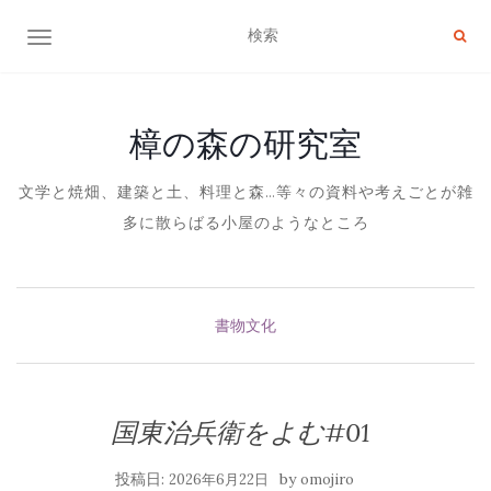
ナビゲーション切り替え
樟の森の研究室
文学と焼畑、建築と土、料理と森…等々の資料や考えごとが雑
多に散らばる小屋のようなところ
書物文化
国東治兵衛をよむ#01
投稿日:
by
2026年6月22日
omojiro