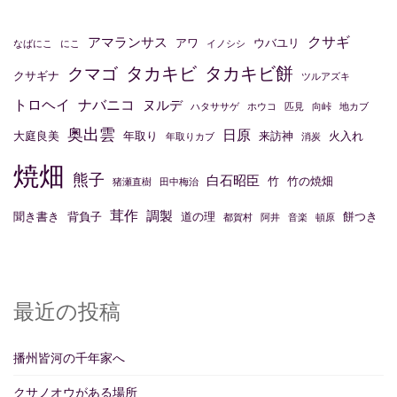
シ
ョ
クサギ
アマランサス
アワ
ウバユリ
なばにこ
にこ
イノシシ
ン
タカキビ
タカキビ餅
クマゴ
クサギナ
ツルアズキ
トロヘイ
ナバニコ
ヌルデ
ハタササゲ
ホウコ
匹見
向峠
地カブ
奥出雲
日原
大庭良美
年取り
来訪神
火入れ
年取りカブ
消炭
焼畑
熊子
白石昭臣
竹
竹の焼畑
猪瀬直樹
田中梅治
茸作
調製
聞き書き
背負子
道の理
餅つき
都賀村
阿井
音楽
頓原
最近の投稿
播州皆河の千年家へ
クサノオウがある場所