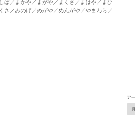
しば／まかや／まがや／まくさ／まはや／まひ
くさ／みのげ／めがや／めんがや／やまわら／
ア