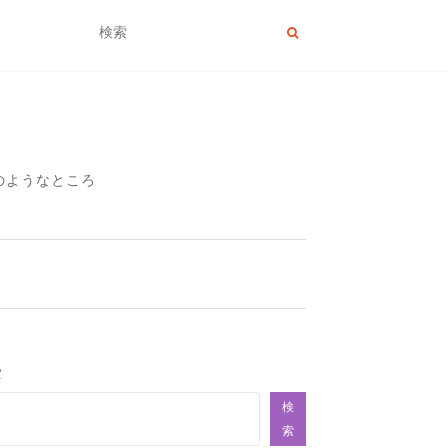
のようなところ
索
検
索