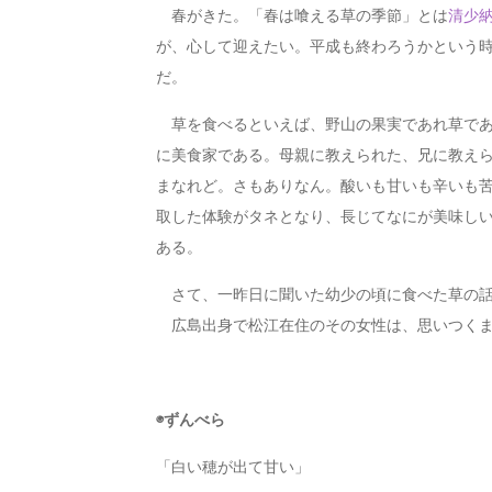
春がきた。「春は喰える草の季節」とは
清少
が、心して迎えたい。平成も終わろうかという
だ。
草を食べるといえば、野山の果実であれ草であ
に美食家である。母親に教えられた、兄に教え
まなれど。さもありなん。酸いも甘いも辛いも
取した体験がタネとなり、長じてなにが美味し
ある。
さて、一昨日に聞いた幼少の頃に食べた草の
広島出身で松江在住のその女性は、思いつくま
◉ずんべら
「白い穂が出て甘い」