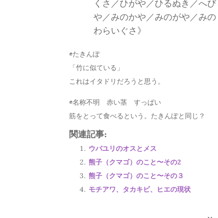
くさ／ひがや／ひるぬき／へび
や／みのかや／みのがや／みの
わらいぐさ》
◉たきんぽ
「竹に似ている」
これはイタドリだろうと思う。
◉名称不明 赤い茎 すっぱい
筋をとって食べるという。たきんぽと同じ？
関連記事:
ウバユリのオスとメス
熊子（クマゴ）のこと〜その2
熊子（クマゴ）のこと〜その３
モチアワ、タカキビ、ヒエの現状