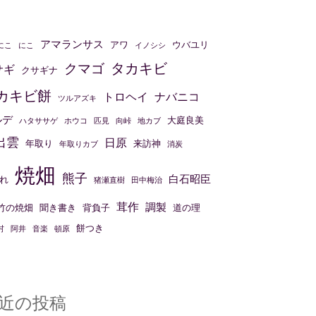
アマランサス
アワ
ウバユリ
にこ
にこ
イノシシ
タカキビ
クマゴ
サギ
クサギナ
カキビ餅
トロヘイ
ナバニコ
ツルアズキ
ルデ
大庭良美
ハタササゲ
ホウコ
匹見
向峠
地カブ
出雲
日原
年取り
来訪神
年取りカブ
消炭
焼畑
熊子
白石昭臣
れ
猪瀬直樹
田中梅治
茸作
調製
竹の焼畑
聞き書き
背負子
道の理
餅つき
村
阿井
音楽
頓原
近の投稿