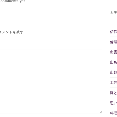
 comments yet
カ
信
コメントを残す
倫
出
山
山
工
庭
思
料