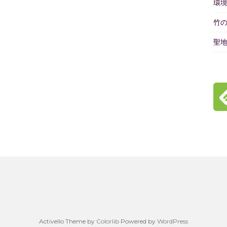
環
竹
聖
Activello Theme by
Colorlib
Powered by
WordPress