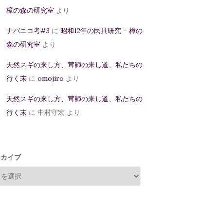
樟の森の研究室
より
ナバニコ考#3
に
昭和12年の民具研究 – 樟の
森の研究室
より
天然スギの来し方、茸師の来し道、私たちの
行く末
に
omojiro
より
天然スギの来し方、茸師の来し道、私たちの
行く末
に
中村守宏
より
ーカイブ