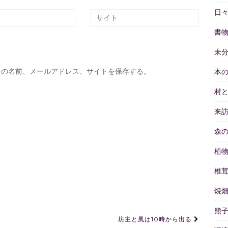
日
書
未
分の名前、メールアドレス、サイトを保存する。
本
村
来
森
植
椎
焼
熊
坊主と風は10時から出る