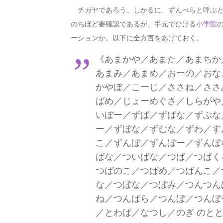
チガヤであろう。しかるに、ずんべらと呼ぶと
のちほど要確認であるが、手元でひける
小学館
ーションか。以下に全方言をあげておく。
《あまかや／あまた／あまちか
あまみ／あまめ／おーの／おな
かやぼ／こーじ／ささね／ささ
ばめ／じょーめぐさ／しらがや
いぼー／ずば／ずばな／ずぶな
ー／ずぼな／ずむな／ずわ／す
こ／ずんぼ／ずんぼー／ずんぼ
ばな／ついばな／つば／つばく
つばのこ／つばめ／つばんこ／
な／つぼな／つぼみ／つんつん
ね／つんばら／つんぼ／つんぼ
／とわば／なつし／のぎ のと