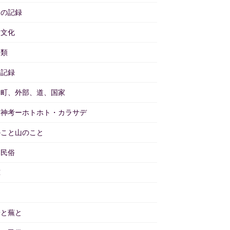
々の記録
物文化
分類
の記録
と町、外部、道、国家
訪神考ーホトホト・カラサデ
のこと山のこと
物民俗
茸
畑
子と蕪と