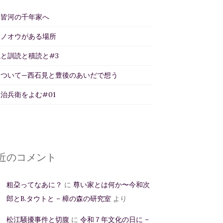
州皆河の千年家へ
サノオウがある場所
と訓読と積読と#3
について—西石見と豊後のあいだで想う
治兵衛をよむ#01
近のコメント
粗朶ってなあに？
に
尊い家とは何か〜今和次
郎とB.タウトと – 樟の森の研究室
より
松江騒擾事件と切腹
に
令和７年文化の日に –