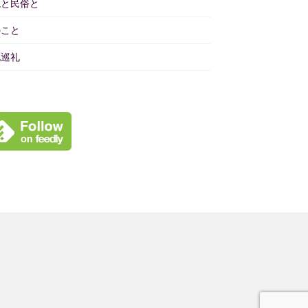
境と民俗と
のこと
地巡礼