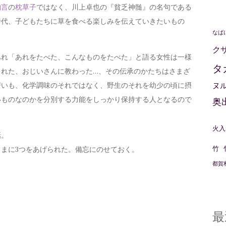
納言
の
枕草子
ではなく、川上卓也の『貧乏神髄』の名句である
時代、子どもたちに草を食べる楽しみを伝えていきたいもの
なば
ク
れ「あれをたべた、こんなものをたべた」と語る女性は一様
タ
られた、おじいさんに教わった…、その伝承のかたちはさまざ
苦いも、化学調味のそれではなく、野生のそれを幼少の頃に摂
ヌ
いものなのかを分別する力能をしっかり保持する人となるので
奥
火入
話。
竹
まに3つをあげられた。備忘にのせておく。
都賀
最