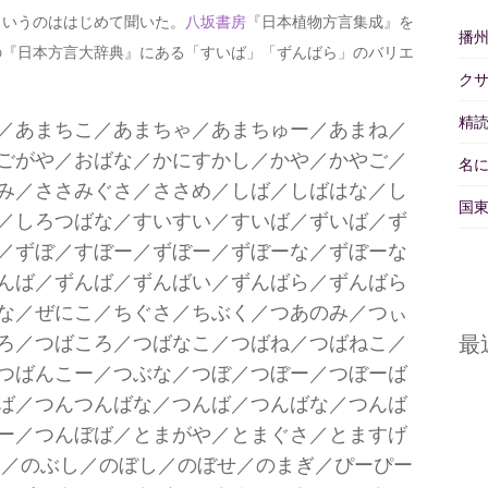
いうのははじめて聞いた。
八坂書房
『日本植物方言集成』を
播
の『日本方言大辞典』にある「すいば」「ずんばら」のバリエ
ク
精読
／あまちこ／あまちゃ／あまちゅー／あまね／
ごがや／おばな／かにすかし／かや／かやご／
名
み／ささみぐさ／ささめ／しば／しばはな／し
国東
／しろつばな／すいすい／すいば／ずいば／ず
／ずぼ／すぼー／ずぼー／ずぼーな／ずぼーな
んば／ずんば／ずんばい／ずんばら／ずんばら
な／ぜにこ／ちぐさ／ちぶく／つあのみ／つぃ
ろ／つばころ／つばなこ／つばね／つばねこ／
最
つばんこー／つぶな／つぼ／つぼー／つぼーば
ば／つんつんばな／つんば／つんばな／つんば
ー／つんぼば／とまがや／とまぐさ／とますげ
と／のぶし／のぼし／のぼせ／のまぎ／ぴーぴー