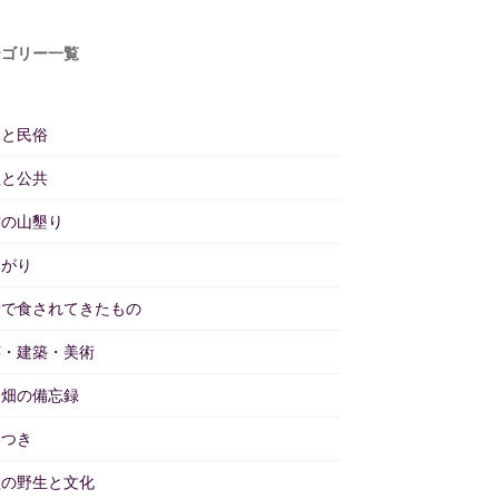
テゴリー一覧
仰と民俗
理と公共
雲の山墾り
あがり
野で食されてきたもの
芸・建築・美術
と畑の備忘録
いつき
理の野生と文化