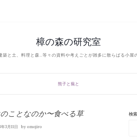
樟の森の研究室
建築と土、料理と森…等々の資料や考えごとが雑多に散らばる小屋
熊子と蕪と
ヤのことなのか〜食べる草
検
by
18年3月11日
omojiro