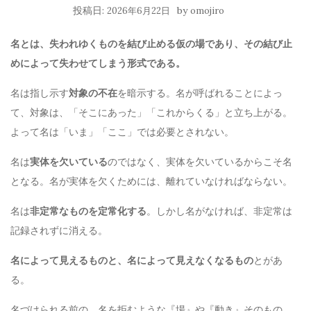
投稿日:
by
2026年6月22日
omojiro
名とは、失われゆくものを結び止める仮の場であり、その結び止
めによって失わせてしまう形式である。
名は指し示す
対象の不在
を暗示する。名が呼ばれることによっ
て、対象は、「そこにあった」「これからくる」と立ち上がる。
よって名は「いま」「ここ」では必要とされない。
名は
実体を欠いている
のではなく、実体を欠いているからこそ名
となる。名が実体を欠くためには、離れていなければならない。
名は
非定常なものを定常化する
。しかし名がなければ、非定常は
記録されずに消える。
名によって見えるものと、名によって見えなくなるもの
とがあ
る。
名づけられる前の、名を拒むような『場』や『動き』そのもの、