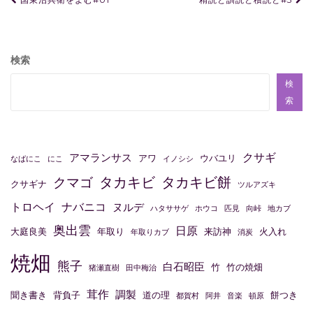
投
稿
ナ
ビ
検索
ゲ
検
ー
索
シ
ョ
クサギ
アマランサス
アワ
ウバユリ
なばにこ
にこ
イノシシ
ン
タカキビ
タカキビ餅
クマゴ
クサギナ
ツルアズキ
トロヘイ
ナバニコ
ヌルデ
ハタササゲ
ホウコ
匹見
向峠
地カブ
奥出雲
日原
大庭良美
年取り
来訪神
火入れ
年取りカブ
消炭
焼畑
熊子
白石昭臣
竹
竹の焼畑
猪瀬直樹
田中梅治
茸作
調製
聞き書き
背負子
道の理
餅つき
都賀村
阿井
音楽
頓原