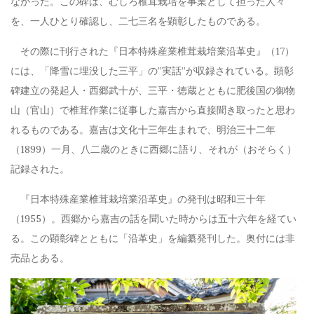
なかった。この碑は、むしろ椎茸栽培を事業として担った人々
を、一人ひとり確認し、二七三名を顕彰したものである。
その際に刊行された『日本特殊産業椎茸栽培業沿革史』
（17）
には、「降雪に埋没した三平」の”実話”が収録されている。顕彰
碑建立の発起人・西郷武十が、三平・徳蔵とともに肥後国の御物
山（官山）で椎茸作業に従事した嘉吉から直接聞き取ったと思わ
れるものである。嘉吉は文化十三年生まれで、明治三十二年
（1899）一月、八二歳のときに西郷に語り、それが（おそらく）
記録された。
『日本特殊産業椎茸栽培業沿革史』の発刊は昭和三十年
（1955）。西郷から嘉吉の話を聞いた時からは五十六年を経てい
る。この顕彰碑とともに「沿革史」を編纂発刊した。奥付には非
売品とある。