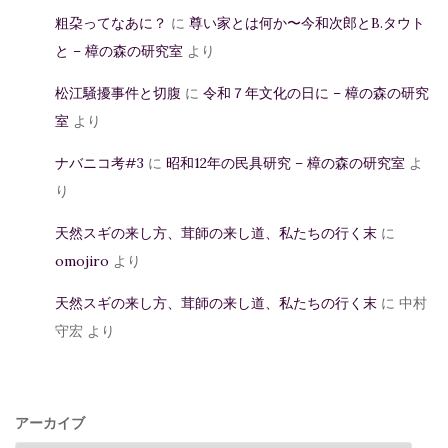
粗朶ってなあに？
に
尊い家とは何か〜今和次郎とB.タウト
と – 樟の森の研究室
より
松江騒擾事件と切腹
に
令和７年文化の日に – 樟の森の研究
室
より
ナバニコ考#3
に
昭和12年の民具研究 – 樟の森の研究室
よ
り
天然スギの来し方、茸師の来し道、私たちの行く末
に
omojiro
より
天然スギの来し方、茸師の来し道、私たちの行く末
に
中村
守宏
より
アーカイブ