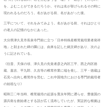
を、よむことができるだろうか。それは名が挙げられるその時に
現われるものだろう。名があがる前、名があがった後。
三平について、それをみてみよう。名があがる前、それはひとり
の老人の記憶のなかにあった。
大分県津久見市長泉寺門前に立つ「日本特殊産椎茸栽培業者発祥
地」と刻まれた碑の隣には、由来を記した銘文碑があり、次のよ
うに記されている。
《往昔、天保の頃、津久見の先覚者彦之内区三平、西之内区徳
蔵、嘉吉、平九郎、久吉等の椎茸作業に端を発し、三平・徳蔵は
石見へ出向し椎茸作を営む。これ中国地方における専門的栽培者
の始祖なり》
昭和三〇年当時、椎茸栽培の起源を寛永年間に遡らせ、豊後国の
源兵衛を創始者とする説が広く流布していたが、実証的な根拠は