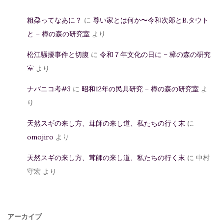
粗朶ってなあに？
に
尊い家とは何か〜今和次郎とB.タウト
と – 樟の森の研究室
より
松江騒擾事件と切腹
に
令和７年文化の日に – 樟の森の研究
室
より
ナバニコ考#3
に
昭和12年の民具研究 – 樟の森の研究室
よ
り
天然スギの来し方、茸師の来し道、私たちの行く末
に
omojiro
より
天然スギの来し方、茸師の来し道、私たちの行く末
に
中村
守宏
より
アーカイブ