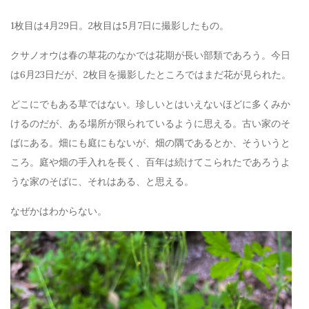
1枚目は4月29日。2枚目は5月7日に撮影したもの。
クサノオウは春の草花のなかでは花期が長い部類であろう。今日
は6月23日だが、2枚目を撮影したところではまだ花が見られた。
どこにでもある草ではない。珍しいとはいえないほどに多くみか
けるのだが、ある場所が限られているように思える。古い家のそ
ばにある。畑にも庭にもないが、畑の隅であるとか、そういうと
ころ。庭や畑の手入れを長く、百年は続けてこられたであろうよ
うな家のそばに、それはある、と思える。
なぜかはわからない。