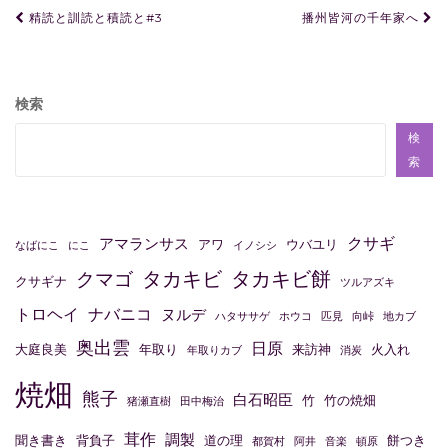
投
精読と訓読と積読と#3
播州皆河の千年家へ
稿
ナ
ビ
検索
ゲ
検
ー
索
シ
ョ
クサギ
アマランサス
アワ
ウバユリ
なばにこ
にこ
イノシシ
ン
タカキビ
タカキビ餅
クマゴ
クサギナ
ツルアズキ
トロヘイ
ナバニコ
ヌルデ
ハタササゲ
ホウコ
匹見
向峠
地カブ
奥出雲
日原
大庭良美
年取り
来訪神
火入れ
年取りカブ
消炭
焼畑
熊子
白石昭臣
竹
竹の焼畑
猪瀬直樹
田中梅治
茸作
調製
聞き書き
背負子
道の理
餅つき
都賀村
阿井
音楽
頓原