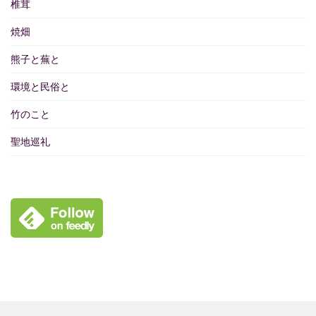
椎茸
焼畑
熊子と蕪と
環境と民俗と
竹のこと
聖地巡礼