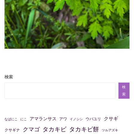
検索
検
索
クサギ
アマランサス
アワ
ウバユリ
なばにこ
にこ
イノシシ
タカキビ
タカキビ餅
クマゴ
クサギナ
ツルアズキ