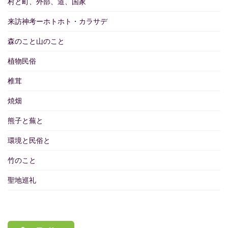
村と町、外部、道、国家
来訪神考ーホトホト・カラサデ
森のこと山のこと
植物民俗
椎茸
焼畑
熊子と蕪と
環境と民俗と
竹のこと
聖地巡礼