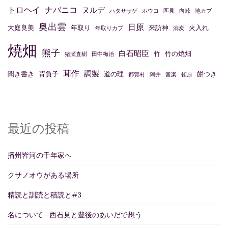
トロヘイ
ナバニコ
ヌルデ
ハタササゲ
ホウコ
匹見
向峠
地カブ
奥出雲
日原
大庭良美
年取り
来訪神
火入れ
年取りカブ
消炭
焼畑
熊子
白石昭臣
竹
竹の焼畑
猪瀬直樹
田中梅治
茸作
調製
聞き書き
背負子
道の理
餅つき
都賀村
阿井
音楽
頓原
最近の投稿
播州皆河の千年家へ
クサノオウがある場所
精読と訓読と積読と#3
名について—西石見と豊後のあいだで想う