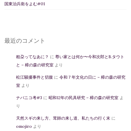
国東治兵衛をよむ#01
最近のコメント
粗朶ってなあに？
に
尊い家とは何か〜今和次郎とB.タウト
と – 樟の森の研究室
より
松江騒擾事件と切腹
に
令和７年文化の日に – 樟の森の研究
室
より
ナバニコ考#3
に
昭和12年の民具研究 – 樟の森の研究室
よ
り
天然スギの来し方、茸師の来し道、私たちの行く末
に
omojiro
より