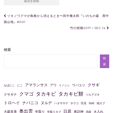
投
ツキノワグマが島根から消えるとき〜田中幾太郎『いのちの森 西中
稿
国山地』#001
竹の焼畑2017～SEC.14
ナ
ビ
ゲ
検索
ー
検
シ
索
ョ
ン
クサギ
アマランサス
アワ
ウバユリ
なばにこ
にこ
イノシシ
タカキビ
タカキビ餅
クマゴ
クサギナ
ツルアズキ
トロヘイ
ナバニコ
ヌルデ
ハタササゲ
ホウコ
匹見
向峠
地カブ
奥出雲
日原
大庭良美
年取り
来訪神
火入れ
年取りカブ
消炭