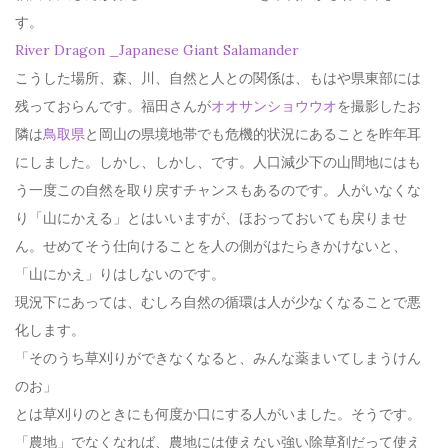
す。
River Dragon _Japanese Giant Salamander
こうした場所、森、川、自然と人との関係は、もはや県東部には
残っておらんです。福田さんが
オオサンショウウオ
を撮影したお
隣は
鳥取県
と岡山の県境地帯でも危機的状況にあることを昨年耳
にしました。しかし、しかし、です。人口減少下の山間地にはも
う一度この自然を取り戻すチャンスもあるのです。人がいなくな
り「山にかえる」とはいいますが、ほおっておいても戻りませ
ん。せめてそう仕向けることを人の側がはたらきかけないと、
「山にかえ」りはしないのです。
現況下にあっては、むしろ自然の循環は人が少なくなることで悪
化します。
「そのうち草刈りができなくなると、みんな薬まいてしまうけん
のお」
とは草刈りのときにも何度か口にする人がいました。そうです。
「農地」でなくなれば、農地には使えない強い除草剤だって使え