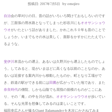
投稿日:
by
2017年7月5日
omojiro
自治
会の草刈りの日。昔の話がいろいろ聞けておもしろいのです
が、三面張の用水路となってしまった杉谷川にも
オオサンショウ
ウオ
がいたという話がありました。かれこれ５０年も昔のことで
しょうか。いまでもその水は美しく、面影をかすかにたたえてい
るような。
斐伊川
本流からの遡上、あるいは久野川から遡上したものでしょ
う。してみると、堤がいまほどに高くなる以前のことなのか。あ
るいは近接する案内川から移動したものか。町となり工場がで
き、鉄道の駅ができる前には
田圃
が広がっていた地であり、また
奈良時代
の僧院、しかも山陰でも屈指の規模のものがここにあ
り、その「庵」の中を川が流れ、
オオサンショウウオ
が歩いてい
る。そんな光景を想像してみるのは楽しいことです。
福田幸広さんが撮るGiant Salamanderを木次にかさねてみま