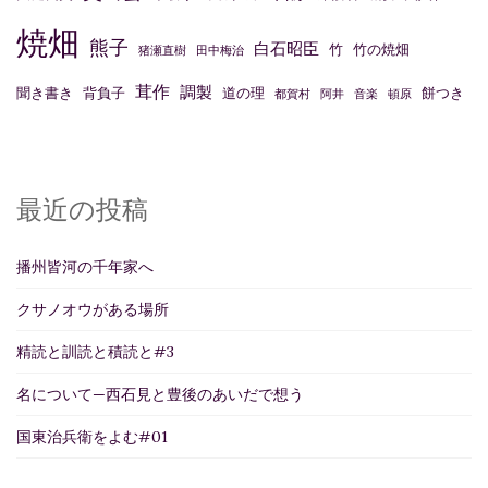
焼畑
熊子
白石昭臣
竹
竹の焼畑
猪瀬直樹
田中梅治
茸作
調製
聞き書き
背負子
道の理
餅つき
都賀村
阿井
音楽
頓原
最近の投稿
播州皆河の千年家へ
クサノオウがある場所
精読と訓読と積読と#3
名について—西石見と豊後のあいだで想う
国東治兵衛をよむ#01