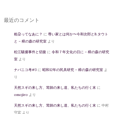
最近のコメント
粗朶ってなあに？
に
尊い家とは何か〜今和次郎とB.タウト
と – 樟の森の研究室
より
松江騒擾事件と切腹
に
令和７年文化の日に – 樟の森の研究
室
より
ナバニコ考#3
に
昭和12年の民具研究 – 樟の森の研究室
よ
り
天然スギの来し方、茸師の来し道、私たちの行く末
に
omojiro
より
天然スギの来し方、茸師の来し道、私たちの行く末
に
中村
守宏
より