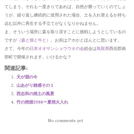
てしまう。それも一度きりであれば、自然が勝っていくのでしょ
うが、繰り返し継続的に使用された場合、土を入れ替えるか持ち
込む以外に再生する手立てがなくなりかねません。
ま、そういう場所に森を取り戻すことに挑戦しようとしているの
ですが
（森と畑と牛と）
。お前はアホかとほんとに思います。
さて、今年の
日本オオサンショウウオの会
総会は
鳥取県
西伯郡南
部町で開催されます。いけるかな？
関連記事:
天が淵の今
山あがり雑感その１
西志和の焼土の風景
竹の焼畑2016ー夏焼火入れ
No comments yet