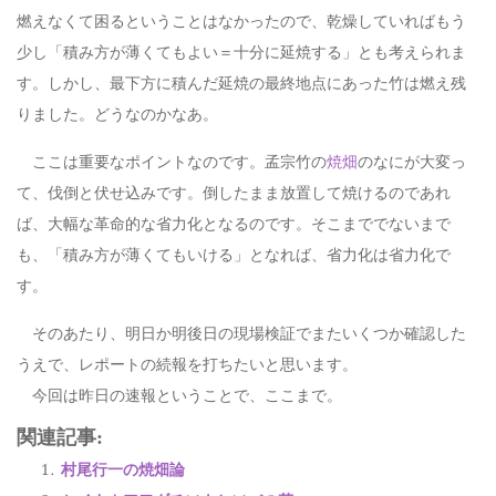
燃えなくて困るということはなかったので、乾燥していればもう
少し「積み方が薄くてもよい＝十分に延焼する」とも考えられま
す。しかし、最下方に積んだ延焼の最終地点にあった竹は燃え残
りました。どうなのかなあ。
ここは重要なポイントなのです。孟宗竹の
焼畑
のなにが大変っ
て、伐倒と伏せ込みです。倒したまま放置して焼けるのであれ
ば、大幅な革命的な省力化となるのです。そこまででないまで
も、「積み方が薄くてもいける」となれば、省力化は省力化で
す。
そのあたり、明日か明後日の現場検証でまたいくつか確認した
うえで、レポートの続報を打ちたいと思います。
今回は昨日の速報ということで、ここまで。
関連記事:
村尾行一の焼畑論