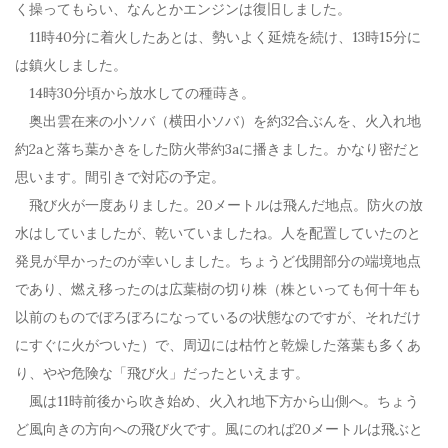
く操ってもらい、なんとかエンジンは復旧しました。
11時40分に着火したあとは、勢いよく延焼を続け、13時15分に
は鎮火しました。
14時30分頃から放水しての種蒔き。
奥出雲在来の小ソバ（横田小ソバ）を約32合ぶんを、火入れ地
約2aと落ち葉かきをした防火帯約3aに播きました。かなり密だと
思います。間引きで対応の予定。
飛び火が一度ありました。20メートルは飛んだ地点。防火の放
水はしていましたが、乾いていましたね。人を配置していたのと
発見が早かったのが幸いしました。ちょうど伐開部分の端境地点
であり、燃え移ったのは広葉樹の切り株（株といっても何十年も
以前のものでぼろぼろになっているの状態なのですが、それだけ
にすぐに火がついた）で、周辺には枯竹と乾燥した落葉も多くあ
り、やや危険な「飛び火」だったといえます。
風は11時前後から吹き始め、火入れ地下方から山側へ。ちょう
ど風向きの方向への飛び火です。風にのれば20メートルは飛ぶと