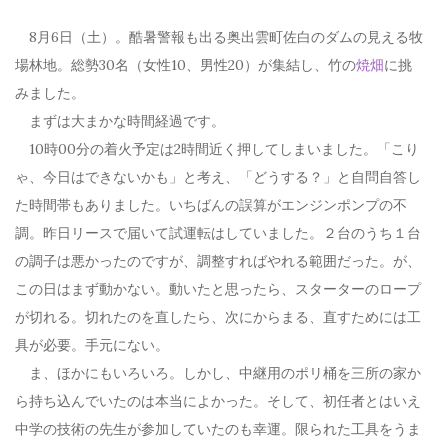
8月6日（土）。酷暑警報も出る奥出雲町佐白のダムの見える牧
場林地。総勢30名（女性10、男性20）が集結し、竹の
焼畑
に挑
みました。
まずは大まかな時間経過です。
10時00分の着火予定は2時間近く押してしまいました。「こり
ゃ、今日はできないかも」と考え、「どうする？」と自問自答し
た時間帯もありました。いちばんの誤算がエンジンポンプの不
調。昨日リースで届いて試運転はしていました。２台のうち１台
の調子は悪かったのですが、調整すればやれる範囲だった。が、
この日はまず動かない。動いたと思ったら、スターターのロープ
が切れる。切れたのを直したら、次にからまる、直すためには工
具が必要。手元にない。
ま、ほかにもいろいろ。しかし、中継用のポリ桶を三所の家か
ら持ち込んでいたのは本当によかった。そして、初任者とはいえ
中学の技術の先生が参加していたのも幸運。限られた工具をうま