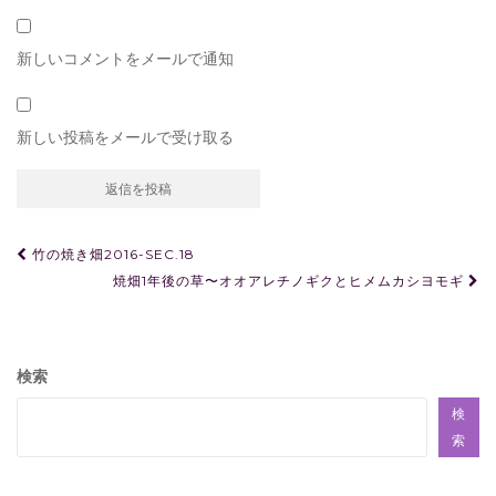
新しいコメントをメールで通知
新しい投稿をメールで受け取る
投
竹の焼き畑2016-SEC.18
稿
焼畑1年後の草〜オオアレチノギクとヒメムカシヨモギ
ナ
ビ
検索
ゲ
ー
検
索
シ
ョ