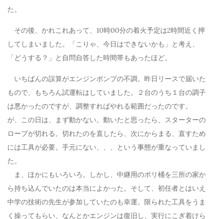
た。
その後、かれこれあって、10時00分の着火予定は2時間近く押
してしまいました。「こりゃ、今日はできないかも」と考え、
「どうする？」と自問自答した時間帯もあったほど。
いちばんの誤算がエンジンポンプの不調。昨日リースで届いた
もので、もちろん試運転はしていました。２台のうち１台の調子
は悪かったのですが、調整すればやれる範囲だったのです。
が、この日は、まず動かない。動いたと思ったら、スターターの
ロープが切れる。切れたのを直したら、次にからまる、直すため
には工具が必要。手元にない、、、という事態が重なっていまし
た。
ま、ほかにもいろいろ。しかし、中継用のポリ桶を三所の家か
ら持ち込んでいたのは本当によかった。そして、初任者とはいえ
中学の技術の先生が参加していたのも幸運。限られた工具をうま
く操ってもらい、なんとかエンジンは復旧し、実行にこぎ着けら