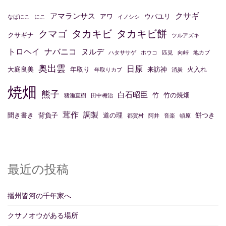
ン
クサギ
アマランサス
アワ
ウバユリ
なばにこ
にこ
イノシシ
タカキビ
タカキビ餅
クマゴ
クサギナ
ツルアズキ
トロヘイ
ナバニコ
ヌルデ
ハタササゲ
ホウコ
匹見
向峠
地カブ
奥出雲
日原
大庭良美
年取り
来訪神
火入れ
年取りカブ
消炭
焼畑
熊子
白石昭臣
竹
竹の焼畑
猪瀬直樹
田中梅治
茸作
調製
聞き書き
背負子
道の理
餅つき
都賀村
阿井
音楽
頓原
最近の投稿
播州皆河の千年家へ
クサノオウがある場所