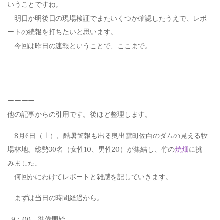
いうことですね。
明日か明後日の現場検証でまたいくつか確認したうえで、レポ
ートの続報を打ちたいと思います。
今回は昨日の速報ということで、ここまで。
ーーーー
他の記事からの引用です。後ほど整理します。
8月6日（土）。酷暑警報も出る奥出雲町佐白のダムの見える牧
場林地。総勢30名（女性10、男性20）が集結し、竹の
焼畑
に挑
みました。
何回かにわけてレポートと雑感を記していきます。
まずは当日の時間経過から。
9：00 準備開始