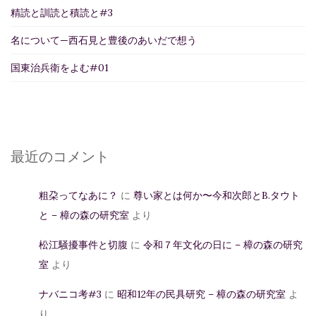
精読と訓読と積読と#3
名について—西石見と豊後のあいだで想う
国東治兵衛をよむ#01
最近のコメント
粗朶ってなあに？
に
尊い家とは何か〜今和次郎とB.タウト
と – 樟の森の研究室
より
松江騒擾事件と切腹
に
令和７年文化の日に – 樟の森の研究
室
より
ナバニコ考#3
に
昭和12年の民具研究 – 樟の森の研究室
よ
り