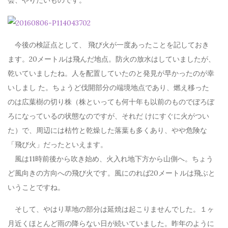
会、やりたいものです。
今後の検証点として、 飛び火が一度あったことを記しておき
ます。20メートルは飛んだ地点。防火の放水はしていましたが、
乾いていましたね。人を配置していたのと発見が早かったのが幸
いしまし た。ちょうど伐開部分の端境地点であり、燃え移った
のは広葉樹の切り株（株といっても何十年も以前のものでぼろぼ
ろになっているの状態なのですが、それだ けにすぐに火がつい
た）で、周辺には枯竹と乾燥した落葉も多くあり、やや危険な
「飛び火」だったといえます。
風は11時前後から吹き始め、火入れ地下方から山側へ。ちょう
ど風向きの方向への飛び火です。風にのれば20メートルは飛ぶと
いうことですね。
そして、やはり草地の部分は延焼は起こりませんでした。１ヶ
月近くほとんど雨の降らない日が続いていました。昨年のように