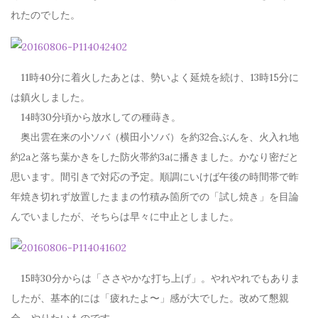
れたのでした。
11時40分に着火したあとは、勢いよく延焼を続け、13時15分に
は鎮火しました。
14時30分頃から放水しての種蒔き。
奥出雲在来の小ソバ（横田小ソバ）を約32合ぶんを、火入れ地
約2aと落ち葉かきをした防火帯約3aに播きました。かなり密だと
思います。間引きで対応の予定。順調にいけば午後の時間帯で昨
年焼き切れず放置したままの竹積み箇所での「試し焼き」を目論
んでいましたが、そちらは早々に中止としました。
15時30分からは「ささやかな打ち上げ」。やれやれでもありま
したが、基本的には「疲れたよ〜」感が大でした。改めて懇親