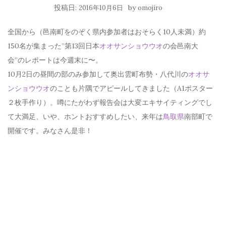
投稿日:
by
2016年10月6日
omojiro
全国から（邑南町をのぞく県内参加者はおそらく10人未満）約
150名が集まった”第13回日本
オオサンショウウオ
の会邑南大
会”のレポートは今週末に〜。
10月2日の昼間の部のみ参加して奥出雲町布勢・八代川の
オオサ
ンショウウオ
のことも片隅でアピールしてきました（A1ポスター
２枚手作り）。噂にたがわず報告会は大変エキサイティングでし
て大満足、いや、ホントおすすめしたい、来年は
鳥取県
南部町で
開催です。みなさん是非！