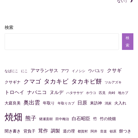
ない）
ナ
ビ
ゲ
検索
ー
検
シ
索
ョ
ン
クサギ
アマランサス
アワ
ウバユリ
なばにこ
にこ
イノシシ
タカキビ
タカキビ餅
クマゴ
クサギナ
ツルアズキ
トロヘイ
ナバニコ
ヌルデ
ハタササゲ
ホウコ
匹見
向峠
地カブ
奥出雲
日原
大庭良美
年取り
来訪神
火入れ
年取りカブ
消炭
焼畑
熊子
白石昭臣
竹
竹の焼畑
猪瀬直樹
田中梅治
茸作
調製
聞き書き
背負子
道の理
餅つき
都賀村
阿井
音楽
頓原