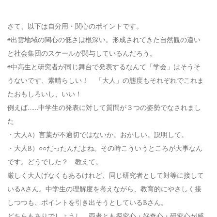
さて、以下は自分用・関心のポイントです。
◉出雲地域の関心の低さは根深い。形成されてきた自然観の違い
と社会集団のスケールが関与しているんだろう。
◉中高生と研究者が同じ舞台で発表するなんて「学会」はそうそ
うないです、素晴らしい！ 「大人」の態度もそれぞれでこれま
たおもしろいし、いい！
例えば……中学生の発表に対して質問が３つの姿勢でなされまし
た
・大人A）言葉が不適切ではないか。おかしい。説明して。
・大人B）○○だったんだよね。その時こういうところが大事なん
です。どうでした？ 教えて。
厳しく大人げなくもあるけれど、同じ研究者として対等に接して
いるAさん。中学生の理解度を考えながら、教育的にやさしく接
しつつも、ポイントを引き出そうとしているBさん。
どちらもありでしょうし、両者とも探究心・好奇心・研究心が感