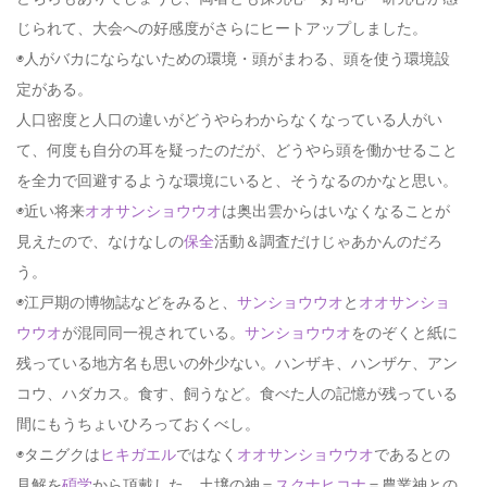
じられて、大会への好感度がさらにヒートアップしました。
◉人がバカにならないための環境・頭がまわる、頭を使う環境設
定がある。
人口密度と人口の違いがどうやらわからなくなっている人がい
て、何度も自分の耳を疑ったのだが、どうやら頭を働かせること
を全力で回避するような環境にいると、そうなるのかなと思い。
◉近い将来
オオサンショウウオ
は奥出雲からはいなくなることが
見えたので、なけなしの
保全
活動＆調査だけじゃあかんのだろ
う。
◉江戸期の博物誌などをみると、
サンショウウオ
と
オオサンショ
ウウオ
が混同同一視されている。
サンショウウオ
をのぞくと紙に
残っている地方名も思いの外少ない。ハンザキ、ハンザケ、アン
コウ、ハダカス。食す、飼うなど。食べた人の記憶が残っている
間にもうちょいひろっておくべし。
◉タニグクは
ヒキガエル
ではなく
オオサンショウウオ
であるとの
見解を
碩学
から頂戴した。土壌の神＝
スクナヒコナ
＝農業神との