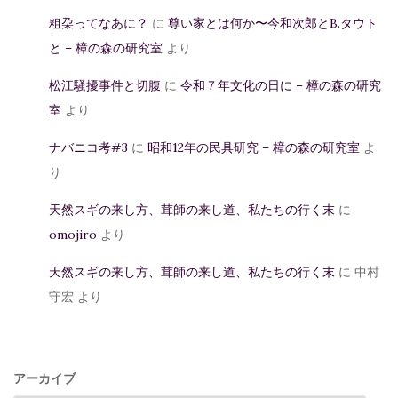
粗朶ってなあに？
に
尊い家とは何か〜今和次郎とB.タウト
と – 樟の森の研究室
より
松江騒擾事件と切腹
に
令和７年文化の日に – 樟の森の研究
室
より
ナバニコ考#3
に
昭和12年の民具研究 – 樟の森の研究室
よ
り
天然スギの来し方、茸師の来し道、私たちの行く末
に
omojiro
より
天然スギの来し方、茸師の来し道、私たちの行く末
に
中村
守宏
より
アーカイブ