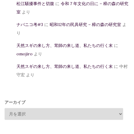
松江騒擾事件と切腹
に
令和７年文化の日に – 樟の森の研究
室
より
ナバニコ考#3
に
昭和12年の民具研究 – 樟の森の研究室
よ
り
天然スギの来し方、茸師の来し道、私たちの行く末
に
omojiro
より
天然スギの来し方、茸師の来し道、私たちの行く末
に
中村
守宏
より
アーカイブ