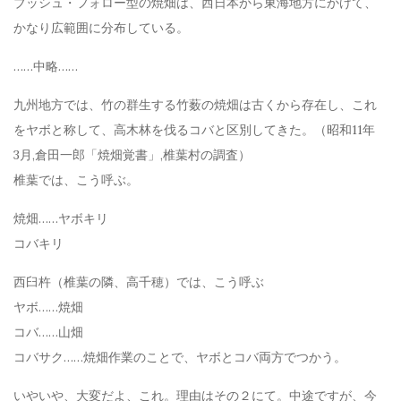
ブッシュ・フォロー型の焼畑は、西日本から東海地方にかけて、
かなり広範囲に分布している。
……中略……
九州地方では、竹の群生する竹薮の焼畑は古くから存在し、これ
をヤボと称して、高木林を伐るコバと区別してきた。（昭和11年
3月,倉田一郎「焼畑覚書」,椎葉村の調査）
椎葉では、こう呼ぶ。
焼畑……ヤボキリ
コバキリ
西臼杵（椎葉の隣、高千穂）では、こう呼ぶ
ヤボ……焼畑
コバ……山畑
コバサク……焼畑作業のことで、ヤボとコバ両方でつかう。
いやいや、大変だよ、これ。理由はその２にて。中途ですが、今