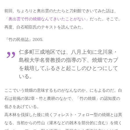
前回、ちょろりと奥出雲のたたらと刀剣館できいてみた話は、
「奥出雲で竹の焼畑なんてきいたことがない」
だった。そこで、
再度、白石昭臣氏のテキストを読んでみた。
『竹の民俗誌』2005.
仁多町三成地区では、八月上旬に北川泉・
島根大学名誉教授の指導の下、焼畑でカブ
を栽培してふるさと起こしのひとつにして
いる。
ここでいう焼畑の意味するものがなんなのか、にもよるのだ。白
石は前掲の第2章・竹と農耕のなかで、「竹の焼畑」の認知度の
低さをあげている。
高木林を伐採した後に焼くフォレスト・フォロー型の焼畑とは異
なる、当初からの竹山（灌木などの雑木を部分的に含む）を焼く