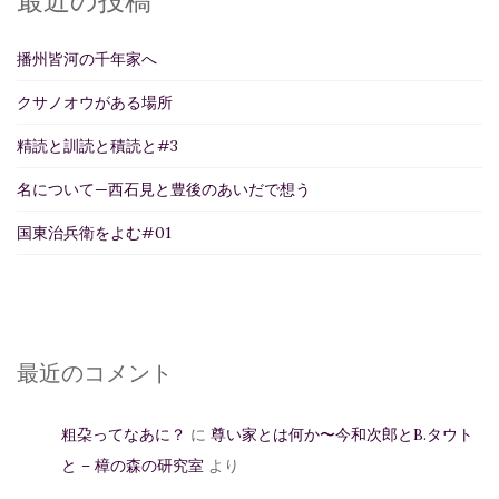
最近の投稿
播州皆河の千年家へ
クサノオウがある場所
精読と訓読と積読と#3
名について—西石見と豊後のあいだで想う
国東治兵衛をよむ#01
最近のコメント
粗朶ってなあに？
に
尊い家とは何か〜今和次郎とB.タウト
と – 樟の森の研究室
より