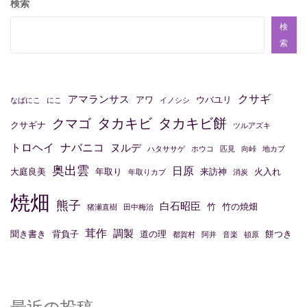
検索
ゲ
ー
検
索
シ
ョ
ン
クサギ
アマランサス
アワ
ウバユリ
なばにこ
にこ
イノシシ
タカキビ
タカキビ餅
クマゴ
クサギナ
ツルアズキ
トロヘイ
ナバニコ
ヌルデ
ハタササゲ
ホウコ
匹見
向峠
地カブ
奥出雲
日原
大庭良美
年取り
来訪神
火入れ
年取りカブ
消炭
焼畑
熊子
白石昭臣
竹
竹の焼畑
猪瀬直樹
田中梅治
茸作
調製
聞き書き
背負子
道の理
餅つき
都賀村
阿井
音楽
頓原