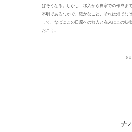
ばそうなる。しかし、移入から自家での作成まで
不明であるなかで、確かなこと、それは畑でなば
して、なばにこの日原への移入と在来にこの転
おこう。
No
ナ