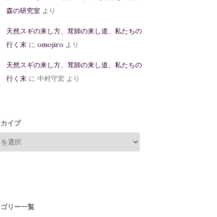
森の研究室
より
天然スギの来し方、茸師の来し道、私たちの
行く末
に
omojiro
より
天然スギの来し方、茸師の来し道、私たちの
行く末
に
中村守宏
より
ーカイブ
テゴリー一覧