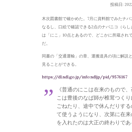
投稿日:
20
木次図書館で確かめた。7月に資料館でみたナバニ
なるし、口絵で確認できる2点のナバニコ（らし
は「にこ」10点とあるので、どこかに所蔵され
だ。
同書の「交通運輸」の章、運搬道具の項に解説と写真
見ることができる。
https://dl.ndl.go.jp/info:ndljp/pid/9576167
《普通のにこは在来のもので、
こは豊後のなば師が椎茸つくり
ごねたり、途中で休んだりする
て使うようになり、次第に在来
を入れたのは大正の終わりであ