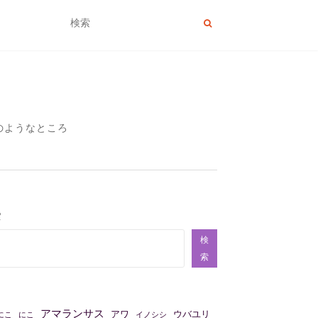
のようなところ
索
検
索
アマランサス
アワ
ウバユリ
にこ
にこ
イノシシ