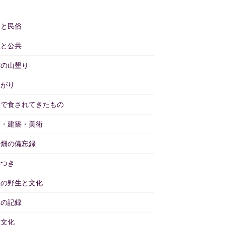
仰と民俗
理と公共
雲の山墾り
あがり
野で食されてきたもの
芸・建築・美術
と畑の備忘録
いつき
理の野生と文化
々の記録
物文化