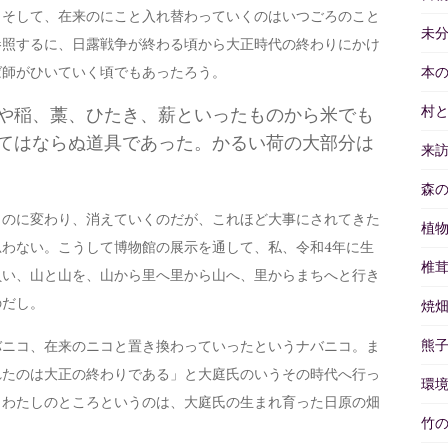
。そして、在来のにこと入れ替わっていくのはいつごろのこと
未
参照するに、日露戦争が終わる頃から大正時代の終わりにかけ
ば師がひいていく頃でもあったろう。
本
村
や稲、藁、ひたき、薪といったものから米でも
てはならぬ道具であった。かるい荷の大部分は
来
森
ものに変わり、消えていくのだが、これほど大事にされてきた
植
わない。こうして博物館の展示を通して、私、令和4年に生
椎
負い、山と山を、山から里へ里から山へ、里からまちへと行き
のだし。
焼
熊
バニコ、在来のニコと置き換わっていったというナバニコ。ま
れたのは大正の終わりである」と大庭氏のいうその時代へ行っ
環
。わたしのところというのは、大庭氏の生まれ育った日原の畑
竹