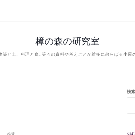
樟の森の研究室
建築と土、料理と森…等々の資料や考えごとが雑多に散らばる小屋
検
なば
椎茸