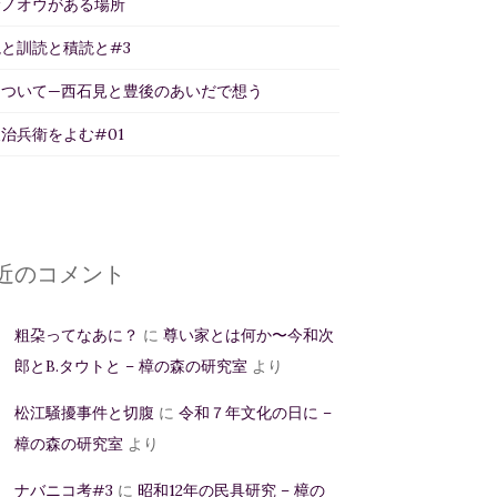
サノオウがある場所
と訓読と積読と#3
について—西石見と豊後のあいだで想う
治兵衛をよむ#01
近のコメント
粗朶ってなあに？
に
尊い家とは何か〜今和次
郎とB.タウトと – 樟の森の研究室
より
松江騒擾事件と切腹
に
令和７年文化の日に –
樟の森の研究室
より
ナバニコ考#3
に
昭和12年の民具研究 – 樟の