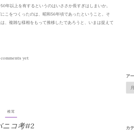
50年以上を有するというのはいささか長すぎはしまいか。
にこをつくったのは、昭和56年頃であったということ。そ
換は、複雑な様相をもって推移したであろうと、いまは捉えて
 comments yet
ア
椎茸
バニコ考#2
カ