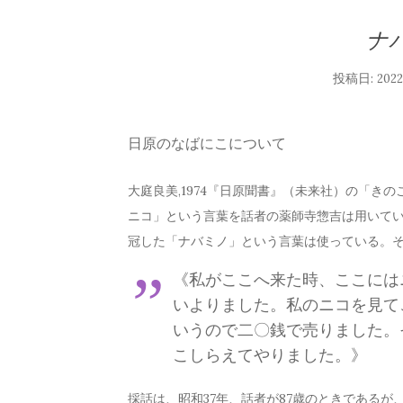
ナ
投稿日:
202
日原のなばにこについて
大庭良美,1974『日原聞書』（未来社）の「き
ニコ」という言葉を話者の薬師寺惣吉は用いて
冠した「ナバミノ」という言葉は使っている。
《私がここへ来た時、ここには
いよりました。私のニコを見て
いうので二〇銭で売りました。
こしらえてやりました。》
採話は、昭和37年、話者が87歳のときであるが、