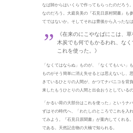
なば師からはいくらで作ってもらったのだろう
なのだろう。大庭良美の『石見日原村聞書』も
てではないか。そしてそれは豊後から入ったな
《在来のにこやなばにこは、草
木炭でも何でもかるわれ、なく
これを使った。》
「なくてはならぬ」ものが、「なくてもいい」
ものがそう簡単に消え失せるとは思えないし、思
きているひとりの人間が、かつてナバニコを背
来したもうひとりの人間と出会おうとしている
「かるい荷の大部分はこれを使った」というナ
ずはその時代へ、「わたしのところでこれを入
てみよう。『石見日原聞書』が案内してくれる
である。天然記念物の大楠で知られる。