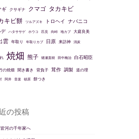
タカキビ
クマゴ
サギ
クサギナ
カキビ餅
トロヘイ
ナバニコ
ツルアズキ
ルデ
大庭良美
ハタササゲ
ホウコ
匹見
向峠
地カブ
出雲
日原
年取り
来訪神
年取りカブ
消炭
焼畑
熊子
白石昭臣
れ
猪瀬直樹
田中梅治
茸作
調製
竹の焼畑
聞き書き
背負子
道の理
餅つき
村
阿井
音楽
頓原
近の投稿
州皆河の千年家へ