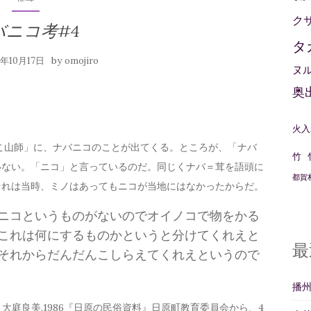
ク
バニコ考#4
タ
by
2年10月17日
omojiro
ヌ
奥
火入
のこ山師」に、ナバニコのことが出てくる。ところが、「ナバ
竹
いない。「ニコ」と言っているのだ。同じくナバ＝茸を語頭に
都賀
それは当時、ミノはあってもニコが当地にはなかったからだ。
ニコというものがないのでオイノコで物をかる
これは何にするものかというと分けてくれえと
最
それからだんだんこしらえてくれえというので
播
大庭良美,1986『日原の民俗資料』日原町教育委員会から、4