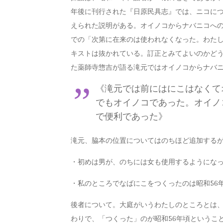
年後に刊行された『日原民具志』では、ニコに
えられた説明がある。オイノコからナバニコへ
での「次第に在来のは使われなくなった。わた
キストは抜かれている。訂正とみてよいのかど
た薬師寺惣吉が語る滝元ではオイノコからナバ
《滝元では前にはにこはなくて
でもオイノコであった。オイノ
で便利であった》
滝元、脇本の位置についてはのちほど追加する
・初めは男が、のちには女も使用するようにな
・私のところでなばにこをつくったのは昭和56
後者について。大庭がいうわたしのところとは
わりで、「つくった」のが昭和56年頃というこ