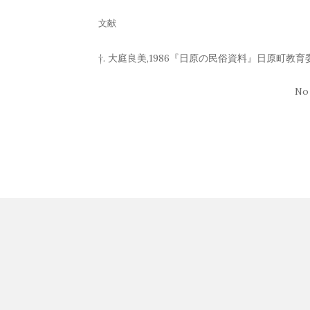
文献
†. 大庭良美,1986『日原の民俗資料』日原町教育
No