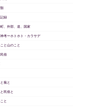
分類
の記録
と町、外部、道、国家
訪神考ーホトホト・カラサデ
のこと山のこと
物民俗
茸
畑
子と蕪と
境と民俗と
のこと