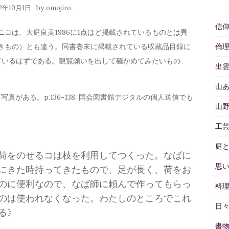
by
22年10月1日
omojiro
信
コは、大庭良美1986に1点ほど掲載されているものとは異
きもの）とも違う。同書巻末に掲載されている収蔵品目録に
倫
ているはずである。観覧願いを出して確かめてみたいもの
出
山
がある。p.136-138. 国会図書館デジタルの個人送信でも
山
工
庭
荷をのせるコは枝を利用してつくった。なばに
思
にきた時持ってきたもので、足が長く、荷をお
のに便利なので、なば師に頼んで作ってもらっ
料
のは使われなくなった。わたしのところでこれ
日
る》
書