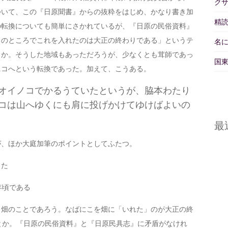
ク
ついて、この『日原聞書』からの抜粋をはじめ、かなり書き加
精読
の転換についても簡単にさかれているが、『日原の民俗資料』
しのところでこれを入れたのは大正の終わりである」というテ
名
うか。そうした地域もあっただろうが、少なくとも茸師であっ
国東
ニコへという転換であった。加えて、こうある。
オイノコでかるうていたというが、脇本わたり
コは山へゆくにも肩に投げかけてゆけばよいの
最
が、ほか大庭加筆のポイントとしてふたつ。
った
年頃である
、畑のことであろう。なばにこを畑に「いれた」のが大正の終
とか。『日原の民俗資料』と『日原民具志』に矛盾がなけれ