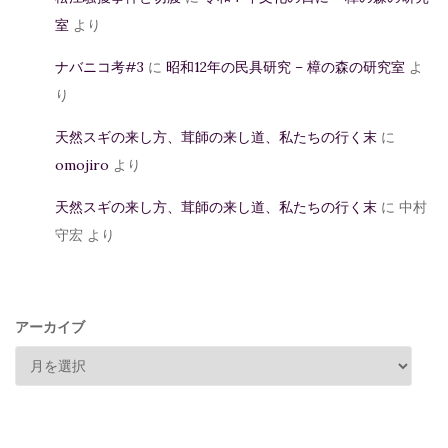
室
より
ナバニコ考#3
に
昭和12年の民具研究 – 樟の森の研究室
よ
り
天然スギの来し方、茸師の来し道、私たちの行く末
に
omojiro
より
天然スギの来し方、茸師の来し道、私たちの行く末
に
中村
守宏
より
アーカイブ