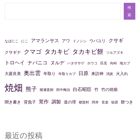
検
索
クサギ
アマランサス
アワ
ウバユリ
なばにこ
にこ
イノシシ
タカキビ
タカキビ餅
クマゴ
クサギナ
ツルアズキ
トロヘイ
ナバニコ
ヌルデ
ハタササゲ
ホウコ
匹見
向峠
地カブ
奥出雲
日原
大庭良美
年取り
来訪神
火入れ
年取りカブ
消炭
焼畑
熊子
白石昭臣
竹
竹の焼畑
猪瀬直樹
田中梅治
茸作
調製
聞き書き
背負子
道の理
餅つき
都賀村
阿井
音楽
頓原
最近の投稿