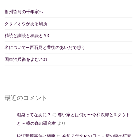
播州皆河の千年家へ
クサノオウがある場所
精読と訓読と積読と#3
名について—西石見と豊後のあいだで想う
国東治兵衛をよむ#01
最近のコメント
粗朶ってなあに？
に
尊い家とは何か〜今和次郎とB.タウト
と – 樟の森の研究室
より
松江騒擾事件と切腹
に
令和７年文化の日に – 樟の森の研究