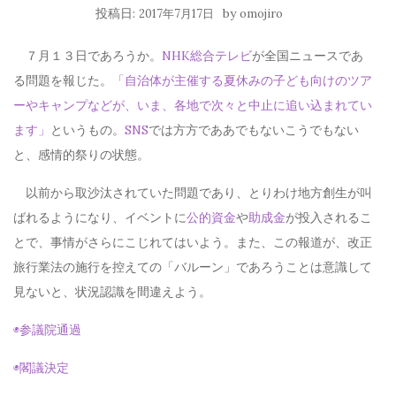
投稿日:
by
2017年7月17日
omojiro
７月１３日であろうか。
NHK総合テレビ
が全国ニュースであ
る問題を報じた。
「自治体が主催する夏休みの子ども向けのツア
ーやキャンプなどが、いま、各地で次々と中止に追い込まれてい
ます」
というもの。
SNS
では方方でああでもないこうでもない
と、感情的祭りの状態。
以前から取沙汰されていた問題であり、とりわけ地方創生が叫
ばれるようになり、イベントに
公的資金
や
助成金
が投入されるこ
とで、事情がさらにこじれてはいよう。また、この報道が、改正
旅行業法の施行を控えての「バルーン」であろうことは意識して
見ないと、状況認識を間違えよう。
◉参議院通過
◉閣議決定