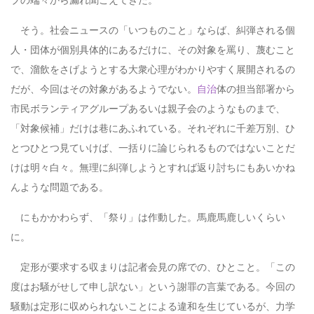
ブの端々から漏れ聞こえてきた。
そう。社会ニュースの「いつものこと」ならば、糾弾される個
人・団体が個別具体的にあるだけに、その対象を罵り、蔑むこと
で、溜飲をさげようとする大衆心理がわかりやすく展開されるの
だが、今回はその対象があるようでない。
自治
体の担当部署から
市民ボランティアグループあるいは親子会のようなものまで、
「対象候補」だけは巷にあふれている。それぞれに千差万別、ひ
とつひとつ見ていけば、一括りに論じられるものではないことだ
けは明々白々。無理に糾弾しようとすれば返り討ちにもあいかね
んような問題である。
にもかかわらず、「祭り」は作動した。馬鹿馬鹿しいくらい
に。
定形が要求する収まりは記者会見の席での、ひとこと。「この
度はお騒がせして申し訳ない」という謝罪の言葉である。今回の
騒動は定形に収められないことによる違和を生じているが、力学