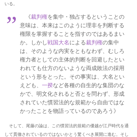
いる。
《
裁判権
を集中・独占するということの
意味は、本来はこのように理非を判断する
権限を掌握することを指すのではあるまい
か。しかし
戦国大名
による
裁判権
の集中
は、そのような内実をともなわず、むしろ
権力者としての主体的判断を回避したとい
われても仕方のないような両成敗法の採用
という形をとった。その事実は、大名とい
えども、
一揆
など各種の自生的な集団のな
かで、明文化されると否とを問わず、形成
されていた慣習法的な規範から自由ではな
かったことを物語っているのであろう》
そして、尾藤の論は、この慣習法的規範の優越が江戸時代を通
して貫徹されているのではないかとう驚くべき展開に進む。そし