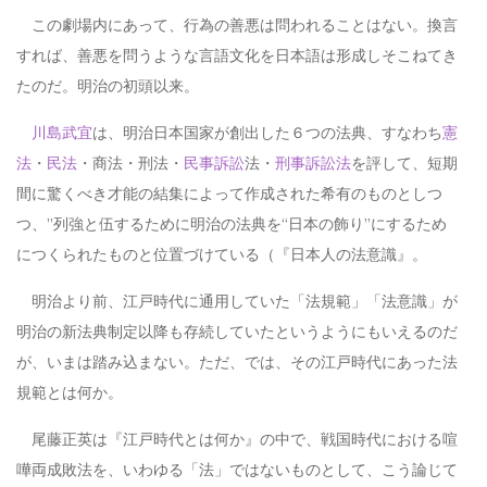
この劇場内にあって、行為の善悪は問われることはない。換言
すれば、善悪を問うような言語文化を日本語は形成しそこねてき
たのだ。明治の初頭以来。
川島武宜
は、明治日本国家が創出した６つの法典、すなわち
憲
法
・
民法
・商法・刑法・
民事訴訟
法・
刑事訴訟法
を評して、短期
間に驚くべき才能の結集によって作成された希有のものとしつ
つ、”列強と伍するために明治の法典を“日本の飾り”にするため
につくられたものと位置づけている（『日本人の法意識』。
明治より前、江戸時代に通用していた「法規範」「法意識」が
明治の新法典制定以降も存続していたというようにもいえるのだ
が、いまは踏み込まない。ただ、では、その江戸時代にあった法
規範とは何か。
尾藤正英は『江戸時代とは何か』の中で、戦国時代における喧
嘩両成敗法を、いわゆる「法」ではないものとして、こう論じて