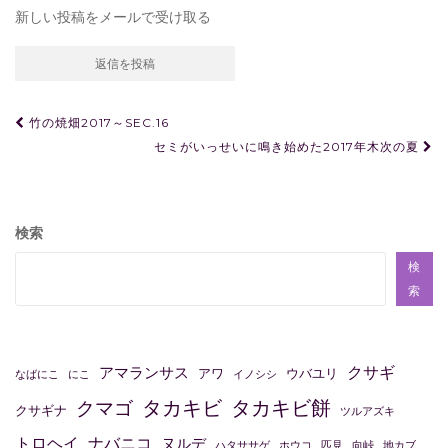
新しい投稿をメールで受け取る
投
竹の焼畑2017～SEC.16
稿
セミがいっせいに鳴き始めた2017年木次の夏
ナ
ビ
検索
ゲ
ー
検
索
シ
ョ
ン
クサギ
アマランサス
アワ
ウバユリ
なばにこ
にこ
イノシシ
タカキビ
タカキビ餅
クマゴ
クサギナ
ツルアズキ
トロヘイ
ナバニコ
ヌルデ
ハタササゲ
ホウコ
匹見
向峠
地カブ