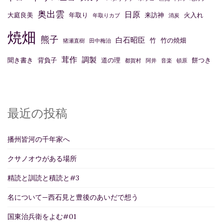
奥出雲
日原
大庭良美
年取り
来訪神
火入れ
年取りカブ
消炭
焼畑
熊子
白石昭臣
竹
竹の焼畑
猪瀬直樹
田中梅治
茸作
調製
聞き書き
背負子
道の理
餅つき
都賀村
阿井
音楽
頓原
最近の投稿
播州皆河の千年家へ
クサノオウがある場所
精読と訓読と積読と#3
名について—西石見と豊後のあいだで想う
国東治兵衛をよむ#01