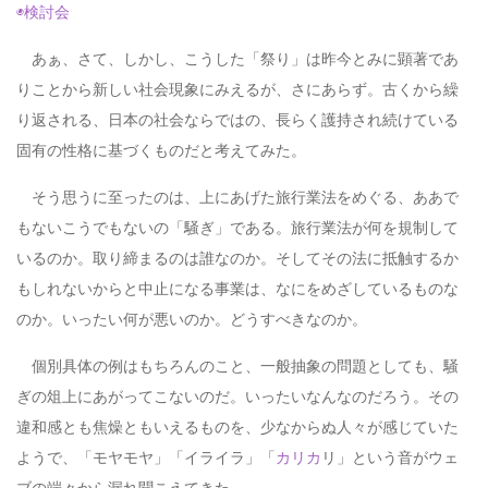
◉検討会
あぁ、さて、しかし、こうした「祭り」は昨今とみに顕著であ
りことから新しい社会現象にみえるが、さにあらず。古くから繰
り返される、日本の社会ならではの、長らく護持され続けている
固有の性格に基づくものだと考えてみた。
そう思うに至ったのは、上にあげた旅行業法をめぐる、ああで
もないこうでもないの「騒ぎ」である。旅行業法が何を規制して
いるのか。取り締まるのは誰なのか。そしてその法に抵触するか
もしれないからと中止になる事業は、なにをめざしているものな
のか。いったい何が悪いのか。どうすべきなのか。
個別具体の例はもちろんのこと、一般抽象の問題としても、騒
ぎの俎上にあがってこないのだ。いったいなんなのだろう。その
違和感とも焦燥ともいえるものを、少なからぬ人々が感じていた
ようで、「モヤモヤ」「イライラ」「
カリカ
リ」という音がウェ