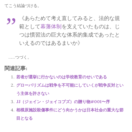
てこう結論づける。
《あらためて考え直してみると、法的な規
範として
幕藩体制
を支えていたものは、じ
つは慣習法の巨大な体系的集成であったと
いえるのではあるまいか》
……つづく。
関連記事:
若者が選挙に行かないのは学校教育のせいである
グローバリズムは戦争を不可能にしていくが戦争反対とい
う主体を許さない
JJ（ジェイン・ジェイコブズ）の贈り物#001〜序
相模原施設殺傷事件にどう向かうかは日本社会の重大な節
目となる