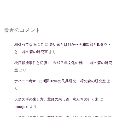
最近のコメント
粗朶ってなあに？
に
尊い家とは何か〜今和次郎とB.タウト
と – 樟の森の研究室
より
松江騒擾事件と切腹
に
令和７年文化の日に – 樟の森の研究
室
より
ナバニコ考#3
に
昭和12年の民具研究 – 樟の森の研究室
よ
り
天然スギの来し方、茸師の来し道、私たちの行く末
に
omojiro
より