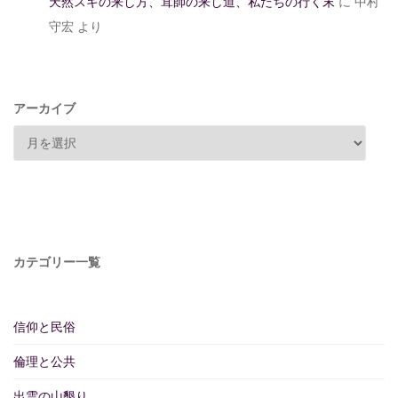
天然スギの来し方、茸師の来し道、私たちの行く末
に
中村
守宏
より
アーカイブ
カテゴリー一覧
信仰と民俗
倫理と公共
出雲の山墾り