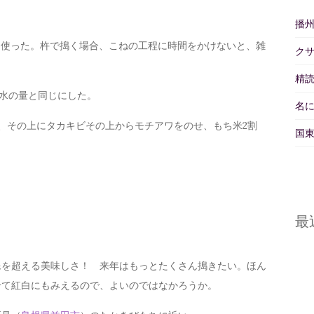
播
機を使った。杵で搗く場合、こねの工程に時間をかけないと、雑
ク
精読
水の量と同じにした。
名
割、その上にタカキビその上からモチアワをのせ、もち米2割
国東
最
を超える美味しさ！ 来年はもっとたくさん搗きたい。ほん
せて紅白にもみえるので、よいのではなかろうか。