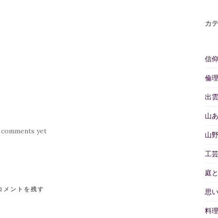
カ
信
倫
出
山
 comments yet
山
工
庭
コメントを残す
思
料