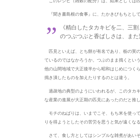
このレシピ（雑穀の配分）は、結果としては
『聞き書島根の食事』に、たかきびもちとして
《精白したタカキビを二、三割
のつぶつぶと香ばしさは、また
匹見といえば、とち餅が有名であり、栃の実の
ているのではなかろうか。つぶのまま搗くとい
他の山間地域で大正後半から昭和はじめにつく
搗き潰したものを加えたりするのとは違う。
過疎地の典型のようにいわれるが、このタカキ
な産業の進展が大正期の匹見にあったのだと推
モチのねばりは、いまでこそ、もち米を使って
りを得ようとしたその苦労を思うと気が遠くな
さて、食し方としてはシンプルな雑煮があいそ