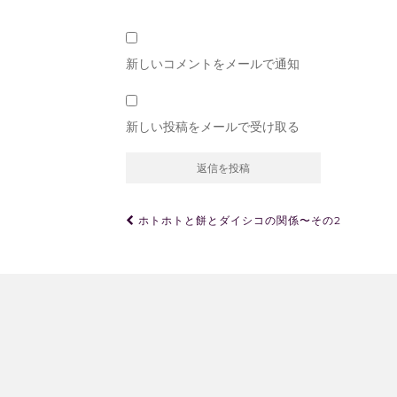
新しいコメントをメールで通知
新しい投稿をメールで受け取る
投
ホトホトと餅とダイシコの関係〜その2
稿
ナ
ビ
ゲ
ー
シ