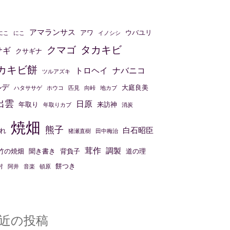
アマランサス
アワ
ウバユリ
にこ
にこ
イノシシ
タカキビ
クマゴ
サギ
クサギナ
カキビ餅
トロヘイ
ナバニコ
ツルアズキ
ルデ
大庭良美
ハタササゲ
ホウコ
匹見
向峠
地カブ
出雲
日原
年取り
来訪神
年取りカブ
消炭
焼畑
熊子
白石昭臣
れ
猪瀬直樹
田中梅治
茸作
調製
竹の焼畑
聞き書き
背負子
道の理
餅つき
村
阿井
音楽
頓原
近の投稿