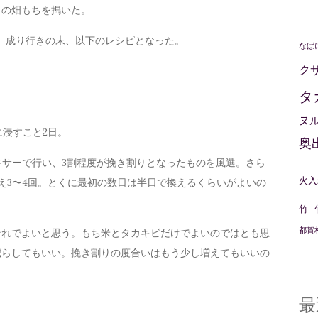
りの畑もちを搗いた。
、成り行きの末、以下のレシピとなった。
なば
ク
タ
ヌ
に浸すこと2日。
奥
ミキサーで行い、3割程度が挽き割りとなったものを風選。さら
火入
え3〜4回。とくに最初の数日は半日で換えるくらいがよいの
竹
都賀
それでよいと思う。もち米とタカキビだけでよいのではとも思
減らしてもいい。挽き割りの度合いはもう少し増えてもいいの
最