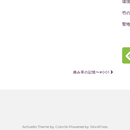
環
竹
聖
摘み草の記憶〜#001
Activello Theme by
Colorlib
Powered by
WordPress