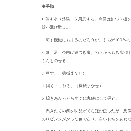
◆手順
1. 蒸す水（熱湯）を用意する。今回は餅つき
穀が飛び散る。
蒸す機械にもよるのだろうが、もち米100％の
2. 蒸し器（今回は餅つき機）の下からもち米8
ぶんをのせる。
3. 蒸す。（機械まかせ）
4. 搗く・こねる。（機械まかせ）
5. 搗きあがったらすぐに丸餅にして保存。
搗きたての餅を味見がてらほおぼったが、想像
のりピンクがかった色であり、白いもちをあわ