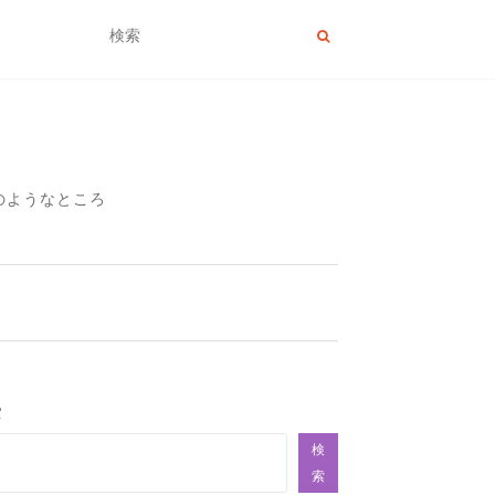
のようなところ
索
検
索