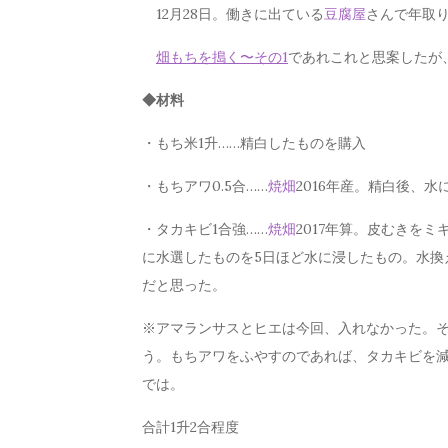
12月28日。働きに出ている
豆腐屋
さんで年取
畑もちを搗く〜その1
であれこれと思案したが
◆材料
・もち米1升……精白したものを購入
・もちアワ0.5合……
焼畑
2016年産。精白後、水
・タカキビ1合強……
焼畑
2017年算。皮むきを
に水選したものを5日ほど水に浸したもの。水換
だと思った。
※アマランサスとヒエは今回、入れなかった。
う。もちアワをふやすのであれば、タカキビを
では。
合計1升2合程度