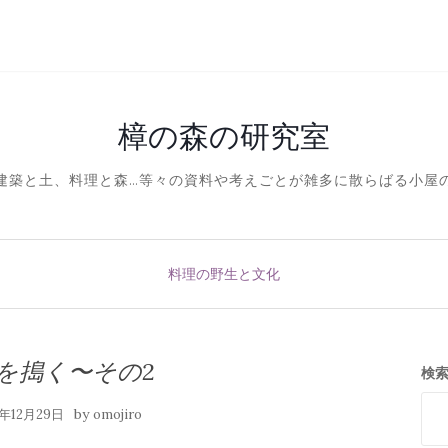
樟の森の研究室
建築と土、料理と森…等々の資料や考えごとが雑多に散らばる小屋
料理の野生と文化
を搗く〜その2
検
by
7年12月29日
omojiro