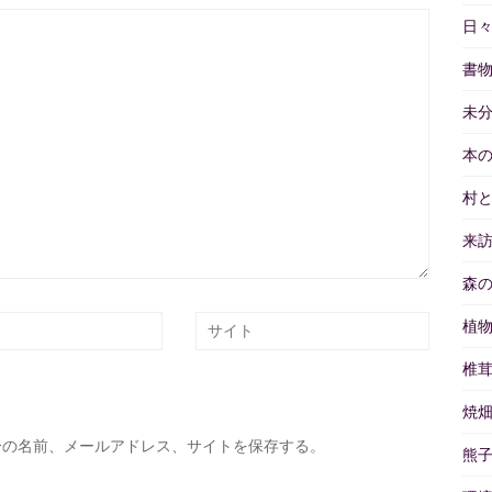
日
書
未
本
村
来
森
植
椎
焼
分の名前、メールアドレス、サイトを保存する。
熊