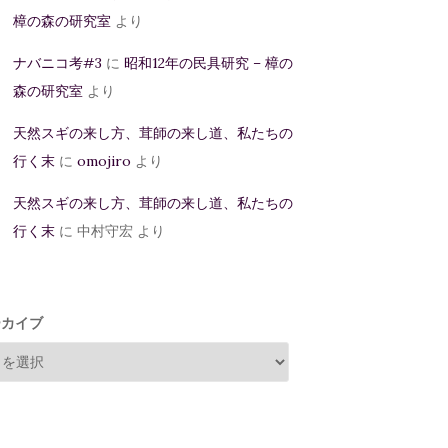
樟の森の研究室
より
ナバニコ考#3
に
昭和12年の民具研究 – 樟の
森の研究室
より
天然スギの来し方、茸師の来し道、私たちの
行く末
に
omojiro
より
天然スギの来し方、茸師の来し道、私たちの
行く末
に
中村守宏
より
ーカイブ