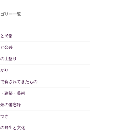
テゴリー一覧
仰と民俗
理と公共
雲の山墾り
あがり
野で食されてきたもの
芸・建築・美術
と畑の備忘録
いつき
理の野生と文化