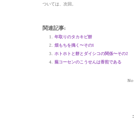
ついては、次回。
関連記事:
年取りのタカキビ餅
畑もちを搗く〜その1
ホトホトと餅とダイシコの関係〜その2
蕪コーセンのこうせんは香煎である
No