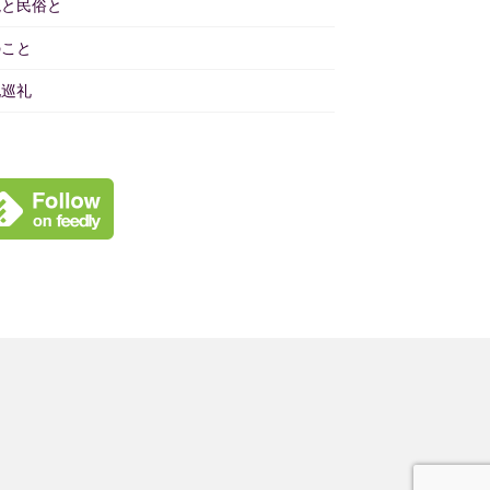
境と民俗と
のこと
地巡礼