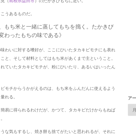
匹見（
島根県
益田市
）のたかきびもちに近い。
こうあるものだ。
、もち米と一緒に蒸してもちを搗く。たかきび
変わったもちの味である》
味わいに対する嗜好が、ここにひいたタカキビモチにも表れ
うこと、そして材料としてはもち米があくまで主ということ。
られていたタカキビモチが、粉にひいたり、あるいはいったん
ビモチからうかがえるのは、もち米をふんだんに使えるよう
し量れる。
ア
簡易に得られるわけだが、かつて、タカキビだけからもねば
る。
うな気もするし、焼き餅も捨てがたいと思われるが、それに