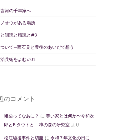
州皆河の千年家へ
サノオウがある場所
と訓読と積読と#3
について—西石見と豊後のあいだで想う
治兵衛をよむ#01
近のコメント
粗朶ってなあに？
に
尊い家とは何か〜今和次
郎とB.タウトと – 樟の森の研究室
より
松江騒擾事件と切腹
に
令和７年文化の日に –