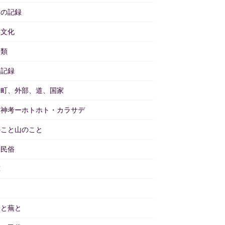
々の記録
物文化
分類
の記録
と町、外部、道、国家
訪神考ーホトホト・カラサデ
のこと山のこと
物民俗
茸
畑
子と蕪と