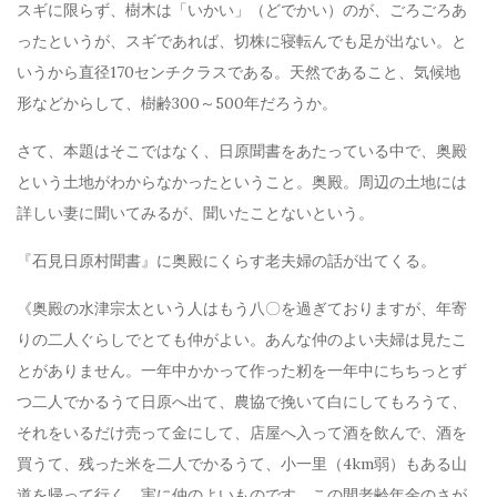
スギに限らず、樹木は「いかい」（どでかい）のが、ごろごろあ
ったというが、スギであれば、切株に寝転んでも足が出ない。と
いうから直径170センチクラスである。天然であること、気候地
形などからして、樹齢300～500年だろうか。
さて、本題はそこではなく、日原聞書をあたっている中で、奥殿
という土地がわからなかったということ。奥殿。周辺の土地には
詳しい妻に聞いてみるが、聞いたことないという。
『石見日原村聞書』に奥殿にくらす老夫婦の話が出てくる。
《奥殿の水津宗太という人はもう八〇を過ぎておりますが、年寄
りの二人ぐらしでとても仲がよい。あんな仲のよい夫婦は見たこ
とがありません。一年中かかって作った籾を一年中にちちっとず
つ二人でかるうて日原へ出て、農協で挽いて白にしてもろうて、
それをいるだけ売って金にして、店屋へ入って酒を飲んで、酒を
買うて、残った米を二人でかるうて、小一里（4km弱）もある山
道を帰って行く。実に仲のよいものです。この間老齢年金のさが