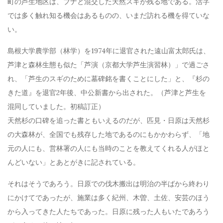
町の芦生地区は、ブナと混交した天然スギが残る地である。活字
では多く触れ知る機会はあるものの、いまだ訪れる機を得ていな
い。
島根大学農学部（林学）を1974年に退官された遠山富太郎氏は、
芦津と森林生態も似た「芦演（京都大学芦生演習林）」で過ごさ
れ、「芦生のスギのために墓碑銘を書くことにした」と、『杉の
きた道』を退官2年後、中公新書から出された。（芦津と芦生を
混同していました。初稿訂正）
天然杉の口碑を追った書ともいえるのだが、匹見・日原は天然杉
の大森林が、全国でも残存した地であるのにもかかわらず、「地
元の人にも、営林署の人にも当時のことを教えてくれる人がほと
んどいない」とあとがきに記されている。
それはそうであろう。日原での伐木搬出は明治の半ばから終わり
にかけてであったが、施業は多く紀州、木曽、土佐、安芸のほう
から入ってきた人たちであった。日原に残った人もいたであろう