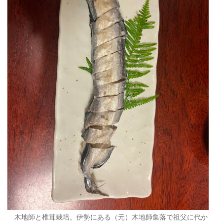
木地師と椎茸栽培。伊勢にある（元）木地師集落で祖父に代か