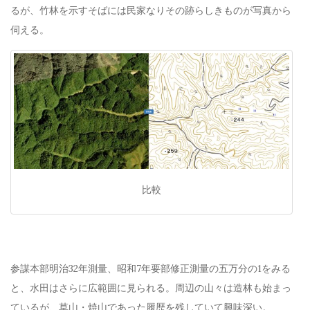
るが、竹林を示すそばには民家なりその跡らしきものが写真から
伺える。
比較
参謀本部明治32年測量、昭和7年要部修正測量の五万分の1をみる
と、水田はさらに広範囲に見られる。周辺の山々は造林も始まっ
ているが、草山・焼山であった履歴を残していて興味深い。