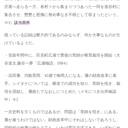
庄屋へ走らる一方、各村々から集まりつつあった一同を道谷村に
集合させ、懇懇と慰撫に努め事なき不穏として収まったという。
※1）
該当箇所
残っている記録は断片的であるのみならず、何か大事なものが欠
けているようだ。
・安政年間中に、匹見町広瀬で豊後の茸師が椎茸栽培を開始（大
谷道太,藤谷一夢「広瀬物語」1984）
・浜田藩、河鮨景岡、42歳で御用人になる。藩の財政改革に着
手。シイタケについては、横道での成功を知り、茸師を招き、栽
培を奨励し、藩政たてなおしにつとめた（メモにつき出所確認
中）※2
一次史料を欠くものではあるが、問題は「茸師を招き」にある。
藩が雇うわけではない。財政改革中にそれはしないであろうし、
同時代の他藩の例をみても、いわば委託方式である。いずれにせ