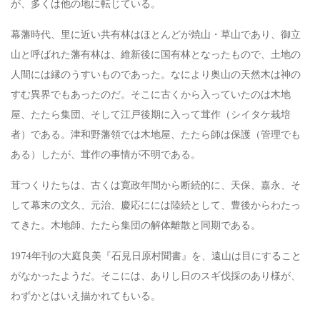
が、多くは他の地に転じている。
幕藩時代、里に近い共有林はほとんどが焼山・草山であり、御立
山と呼ばれた藩有林は、維新後に国有林となったもので、土地の
人間には縁のうすいものであった。なにより奥山の天然木は神の
すむ異界でもあったのだ。そこに古くから入っていたのは木地
屋、たたら集団、そして江戸後期に入って茸作（シイタケ栽培
者）である。津和野藩領では木地屋、たたら師は保護（管理でも
ある）したが、茸作の事情が不明である。
茸つくりたちは、古くは寛政年間から断続的に、天保、嘉永、そ
して幕末の文久、元治、慶応にには陸続として、豊後からわたっ
てきた。木地師、たたら集団の解体離散と同期である。
1974年刊の大庭良美『石見日原村聞書』を、遠山は目にすること
がなかったようだ。そこには、ありし日のスギ伐採のあり様が、
わずかとはいえ描かれてもいる。