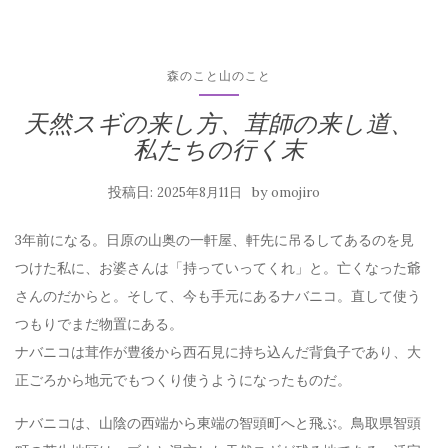
森のこと山のこと
天然スギの来し方、茸師の来し道、
私たちの行く末
投稿日:
by
2025年8月11日
omojiro
3年前になる。日原の山奥の一軒屋、軒先に吊るしてあるのを見
つけた私に、お婆さんは「持っていってくれ」と。亡くなった爺
さんのだからと。そして、今も手元にあるナバニコ。直して使う
つもりでまだ物置にある。
ナバニコは茸作が豊後から西石見に持ち込んだ背負子であり、大
正ごろから地元でもつくり使うようになったものだ。
ナバニコは、山陰の西端から東端の智頭町へと飛ぶ。鳥取県智頭