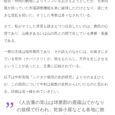
組合・仲間の解散によりインフレをおさえようとしたが、元来問
屋が担っていた市場調整機能を単に破壊しただけとなり、逆に大
きな混乱を招いた。そうした考察は多々なされている。
さて、私がそうした背景も踏まえつつ注目したいのは、農民の心
理であり、山稼ぎあるいは山の民との間で生じている摩擦・葛藤
である。
一揆の主体は稲作農民であり、その訴えのなかには、出稼ぎにき
ている茸作（ナバツクリ）が、雨をもたらし、不作を生じさせる
ということがあったと、文書に記録されている。
以下は中村克哉『シイタケ栽培の史的研究』よりそのままひく
が、この箇所について中村は複数の史料からひいたものと思われ
る。詳細は追々確かめていきたい。
《人吉藩の茸山は球磨郡の鹿蔵山でかなり
の規模で行われ、乾燥小屋なども各地に散