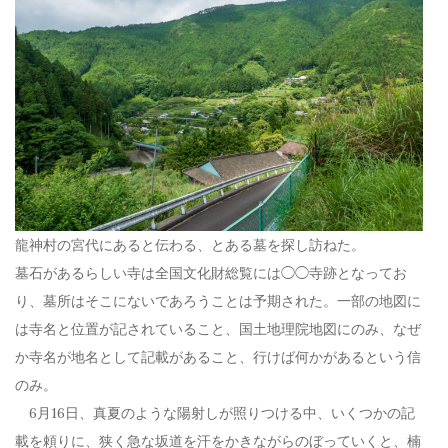
龍神村の宮代にあると伝わる、とある墓を探し訪ねた。
墓石があるらしい寺は全国文化財総覧には◯◯寺跡となってお
り、墓所はそこにないであろうことは予期された。一部の地図に
は寺名と位置が記されていること、国土地理院地図にのみ、なぜ
か寺名が地名として記載があること、行けば何かがあるという信
のみ。
6月16日、真夏のような陽射しが照りつける中、いくつかの記
載を頼りに、狭く急な坂道を汗をかきながらのぼっていくと、楠