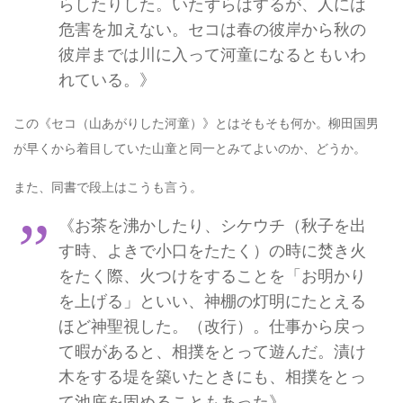
らしたりした。いたずらはするが、人には
危害を加えない。セコは春の彼岸から秋の
彼岸までは川に入って河童になるともいわ
れている。》
この《セコ（山あがりした河童）》とはそもそも何か。柳田国男
が早くから着目していた山童と同一とみてよいのか、どうか。
また、同書で段上はこうも言う。
《お茶を沸かしたり、シケウチ（秋子を出
す時、よきで小口をたたく）の時に焚き火
をたく際、火つけをすることを「お明かり
を上げる」といい、神棚の灯明にたとえる
ほど神聖視した。（改行）。仕事から戻っ
て暇があると、相撲をとって遊んだ。漬け
木をする堤を築いたときにも、相撲をとっ
て池底を固めることもあった》