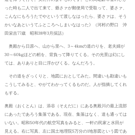
った時も二人で出て来て、爺さァが郵便局で受取って、婆さァ、
こんなにもろうたでやというて渡しなはったら、婆さァは、そう
かいなあというてふところへしまいなはった》（河村の野口 沖
田栄吉77歳 昭和38年3月採話）
奥殿から日原へ、山から里へ、3～4kmの道のりを、老夫婦が
30～60kgほどの籾を、背負って降りてくる。その光景は幻にし
ては、ありありと目に浮かびくる。なんだろう。
その道をざっくりと、地図におとしてみた。間違いも勘違いも
こうしてみると、やがてわかってくるものだ。人が指摘してくれ
もする。
奥殿（おくとん）は、添谷（そえだに）にある奥殿川の最上流部
にあったであろう集落である。現在、集落はなく、道も通っては
いない。昭和50年代の航空写真をみると、一軒の民家と水田が
見える。右に写真、左に国土地理院5万分の1地形図という図であ