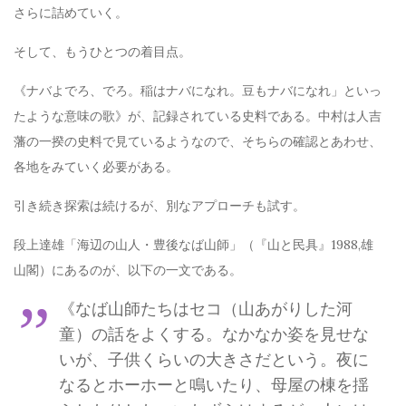
さらに詰めていく。
そして、もうひとつの着目点。
《ナバよでろ、でろ。稲はナバになれ。豆もナバになれ」といっ
たような意味の歌》が、記録されている史料である。中村は人吉
藩の一揆の史料で見ているようなので、そちらの確認とあわせ、
各地をみていく必要がある。
引き続き探索は続けるが、別なアプローチも試す。
段上達雄「海辺の山人・豊後なば山師」（『山と民具』1988,雄
山閣）にあるのが、以下の一文である。
《なば山師たちはセコ（山あがりした河
童）の話をよくする。なかなか姿を見せな
いが、子供くらいの大きさだという。夜に
なるとホーホーと鳴いたり、母屋の棟を揺