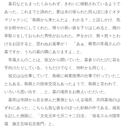
墓石などもまったくみられず、きれいに移動されているようで
あった。これまでと諦めた。妻は水の張られた田んぼに泳ぐオタ
マジャクシに「島根から来たんだよ、わかる？」と話しかけ、気
分を軽やかにしてくれた。帰りの長い坂を下りはじめると、畑の
草取りをしておられた男性がおられた。声をかけ、斯々然々とわ
けをお話すると、思わぬお返事が！ 「あぁ、椎茸の常蔵さんの
墓ですか、うちの墓の隣にありますよ」と。
常蔵さんのことは、祖父から聞いていた。墓参りのたびに花を
手向けたりしている。うちだけでなく、何軒かも同じく。
祖父は山仕事していて、島根に林業指導の仕事で行っていたこ
ともある。島根との技術交流もあったようで、島根と言われて、
いろいろ思い出す、、と。墓の場所をお教えいただいた。
墓所は寺跡から谷を挟んだ裏側ともいえる場所、共同墓地のは
ずれにあった。こちらも急な坂をのぼった杉林の中である。戒名
を記した側面に、「文化元年七月二十二日没」「俗名スルガ国常
蔵 施主五味右左衛門」と。