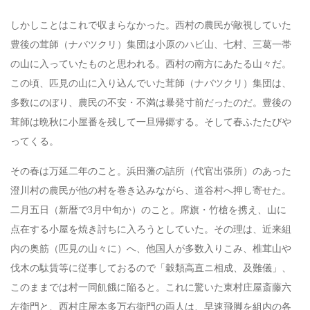
しかしことはこれで収まらなかった。西村の農民が敵視していた
豊後の茸師（ナバツクリ）集団は小原のハビ山、七村、三葛一帯
の山に入っていたものと思われる。西村の南方にあたる山々だ。
この頃、匹見の山に入り込んでいた茸師（ナバツクリ）集団は、
多数にのぼり、農民の不安・不満は暴発寸前だったのだ。豊後の
茸師は晩秋に小屋番を残して一旦帰郷する。そして春ふたたびや
ってくる。
その春は万延二年のこと。浜田藩の詰所（代官出張所）のあった
澄川村の農民が他の村を巻き込みながら、道谷村へ押し寄せた。
二月五日（新暦で3月中旬か）のこと。
席旗・竹槍を携え、山に
点在する小屋を焼き討ちに入ろうとしていた。その理は、近来組
内の奥筋（匹見の山々に）へ、他国人が多数入りこみ、椎茸山や
伐木の駄賃等に従事しておるので「穀類高直ニ相成、及難儀」、
このままでは村一同飢餓に陥ると。これに驚いた東村庄屋斎藤六
左衛門と、西村庄屋本多万右衛門の両人は、早速飛脚を組内の各