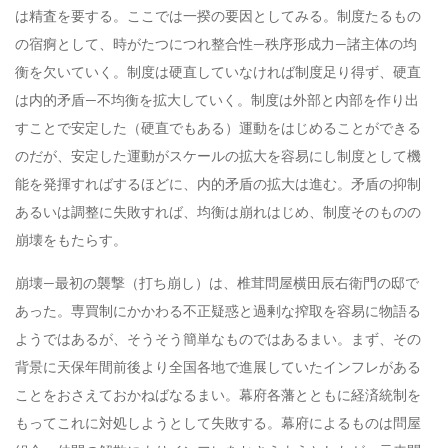
は精査を要する。ここでは一揆の要因としてみる。制度たるもの
の宿痾として、時がたつにつれ整合性—秩序形成力—諸主体の均
衡を欠いていく。制度は硬直していなければ制度足り得ず、硬直
は内的矛盾—不均衡を拡大していく。制度は外部と内部を作り出
すことで安定した（硬直でもある）運動をはじめることができる
のだが、安定した運動がスケールの拡大を容易にし制度として機
能を発揮すればするほどに、内的矛盾の拡大は進む。矛盾の抑制
あるいは調整に失敗すれば、均衡は崩れはじめ、制度そのものの
崩壊をもたらす。
崩壊—最初の襲撃（打ち崩し）は、椎茸問屋横田辰右衛門の邸で
あった。専買制にかかわる不正疑惑と過剰な搾取を容易に物語る
ようではあるが、そうそう簡単なものではあるまい。まず、その
背景に天保年間前後より全国各地で進展していたインフレがある
ことをおさえておかねばなるまい。幕府各藩とともに経済統制を
もってこれに対処しようとして失敗する。幕府によるものは問屋