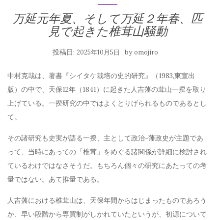
万延元年夏、そして万延２年春、匹
見で起きた椎茸山騒動
投稿日:
by
2025年10月5日
omojiro
中村克哉は、著書『シイタケ栽培の史的研究』（1983,東宣出
版）の中で、天保
12
年（
1841
）に起きた人吉藩の茸山一揆を取り
上げている。一揆研究の中ではよくとりげられるものであるとし
て。
その諸研究も史実が語る一揆、主として政治-藩政史が主題であ
って、当時にあっての「椎茸」をめぐる諸関係が詳細に検討され
ているわけではなさそうだ。もちろん個々の研究にあたっての考
量ではない。あて推量である
。
人吉藩における椎茸山は、天保年間からはじまったものであろう
か、早い段階から専買制がしかれていたというが、初源について