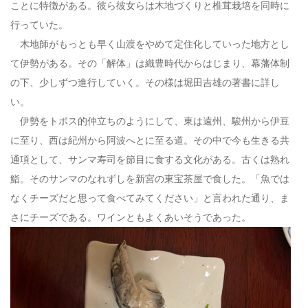
ことに特徴がある。彼ら彼女らは木地づくりと椎茸栽培を同時に
行っていた。
木地師がもっとも早く山渡をやめて定住化していった地方とし
て伊勢がある。その「解体」は織豊時代からはじまり、幕藩体制
の下、少しずつ進行していく。その様は堀田吉雄の著書に詳し
い。
伊勢をトポス的仲立ちのようにして、東は遠州、駿州から伊豆
に至り、西は紀州から阿波へとに至る道。その中で今も生きる共
通項として、サンマ寿司を節目に食する文化がある。古くは熟れ
鮨。そのサンマのなれずしを新宮の東宝茶屋で食した。「魚では
なくチーズだと思って食べてみてください」と言われた通り、ま
さにチーズである。ワインともよくあいそうであった。