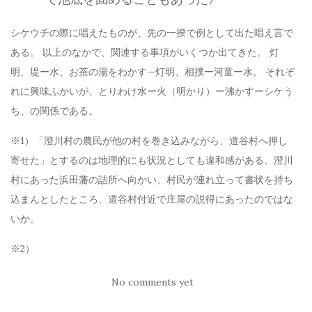
シケウチの際に唱えたものが、先の一揆で例として出た唱え言で
ある。 以上のなかで、関連する事項がいくつか出てきた。 灯
明、堤ー水、お茶の湯をわかす—灯明、相撲ー河童ー水。 それぞ
れに興味ふかいが、とりわけ水ー火（明かり）ー沸かすーシケう
ち、の関係である。
※1）「澄川村の農民が他の村を巻き込みながら、道谷村へ押し
寄せた」とするのは地理的にも状況としても違和感がある。澄川
村にあった浜田藩の詰所へ向かい、村民が連れ立って書状を持ち
込まんとしたところ、道谷村付近で庄屋の説得にあったのではな
いか。
※2）
No comments yet