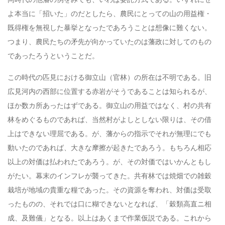
よ本当に「招いた」のだとしたら、農民にとっての山の用益権・
既得権を無視した暴挙となったであろうことは想像に難くない。
つまり、農民たちの矛先が向かっていたのは藩政に対してのもの
であったろうということだ。
この時代の匹見における御立山（官林）の所在は不明である。旧
広見河内の西部に位置する赤岩がそうであることは知られるが、
ほか数カ所あったはずである。御立山の用益ではなく、村の共有
林をめぐるものであれば、当然村がよしとしない限りは、その借
上はできない理屈である。が、藩からの指示でそれが無理にでも
動いたのであれば、大きな摩擦が起きたであろう。もちろん相応
以上の対価は払われたであろう。が、その対価ではいかんともし
がたい。幕末のインフレが襲ってきた。共有林では焼畑での雑穀
栽培が地域の貴重な糧であった。その資源を奪われ、対価は受取
ったものの、それでは口に糊できないとなれば、
「穀類高直ニ相
成、及難儀」となる。以上はあくまで作業仮説である。これから