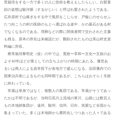
茸栽培をする一方で多くの人に技術を教えもしたらしい。白髪童
顔の姿態は駿河爺（するがじい）と呼ばれ愛されたようである。
広井原村で山稼ぎをする中で風邪をこじらせ、戸板にのせらせふ
たつ向こうの村の医師のもとへ運ばれる途中、かの墓石がある村
でなくなるのである。埋葬などの際に関係者間で交わされた文書
も残る。原本の所在は未確認だが、翻刻されたものは美山村史資
料編に所収。
椎茸栽培黎明史（仮）の中では、寛政〜享和〜文化〜文政のお
よそ40年ほどが業としての立ち上がりの時期にあたる。藩営あ
るいは商人による資本投下が各地方で盛んになる。浜田藩内での
国東治兵衛によるものも同時期であるが、こちらはおそらく失敗
に終わっている。
常蔵は単身ではなく、複数人の集団である。常蔵がそうであっ
たかは不明であるが、当時日高川上流域の寒川、山路には数百人
もの木地師集団が、遠州、駿州、信州、日向、筑紫など全国から
集まっていた。多くは木地師から農民化しつつあった人々である