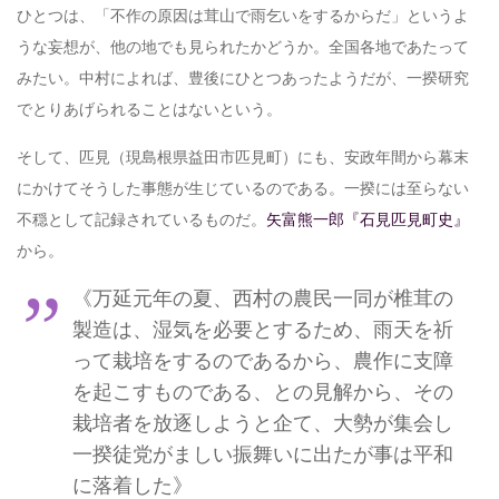
ひとつは、「不作の原因は茸山で雨乞いをするからだ」というよ
うな妄想が、他の地でも見られたかどうか。全国各地であたって
みたい。
中村によれば、豊後にひとつあったようだが、一揆研究
でとりあげられることはないという。
そして、匹見（現島根県益田市匹見町）にも、安政年間から幕末
にかけてそうした事態が生じているのである。一揆には至らない
不穏として記録されているものだ。
矢富熊一郎『石見匹見町史』
から。
《
万延元年の夏、西村の農民一同が椎茸の
製造は、湿気を必要とするため、雨天を祈
って栽培をするのであるから、農作に支障
を起こすものである、との見解から、その
栽培者を放逐しようと企て、大勢が集会し
一揆徒党がましい振舞いに出たが事は平和
に落着した》