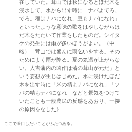
在していた。茸山では秋になるとほだ木を
浸水して、水から出す時に「ナバよでろ、
でろ。稲はナバになれ。豆もナバになれ」
といったような意味の歌をはやしながらほ
だ木をたたいて作業をしたものだ。シイタ
ケの発生には雨が多いほうがよい。（中
略）「茸山では盛んに雨乞いをする。その
ためによく雨が降る。夏の気温が上がらな
い。人吉藩内の凶作は藩の茸山が元だ」と
いう妄想が生じはじめた。水に浸けたほだ
木を出す時に「米の精よナバになれ」「ソ
バの精もナバになれ」などと景気をつけて
いたことも一般農民の反感をあおり、一揆
の原因をなした》
ここで着目したいことがふたつある。