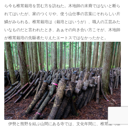
ら今も椎茸栽培を営む方を訪ねた。木地師の末裔ではないと断ら
れてはいたが、家のつくりや、使う山仕事の言葉にそれらしい片
鱗がみられる。椎茸栽培は（栽培とはいうが）、職人の工芸みた
いなものだと言われたとき、あぁその向き合い方こそが、木地師
が椎茸栽培の先駆者たりえたエートスではなかったかと。
伊勢と熊野を結ぶ山間にある寺では、文化年間に、椎茸屋（椎