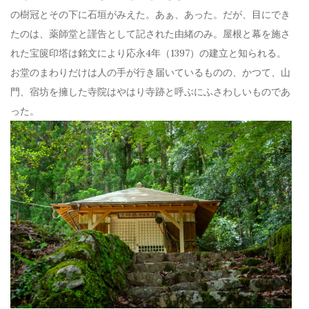
の樹冠とその下に石垣がみえた。あぁ、あった。だが、目にでき
たのは、薬師堂と謹告として記された由緒のみ。屋根と幕を施さ
れた宝篋印塔は銘文により応永4年（1397）の建立と知られる。
お堂のまわりだけは人の手が行き届いているものの、かつて、山
門、宿坊を擁した寺院はやはり寺跡と呼ぶにふさわしいものであ
った。