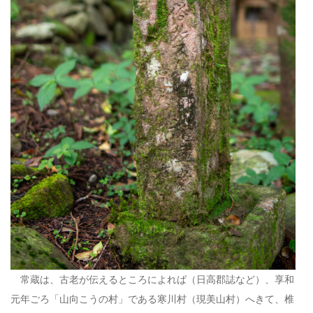
常蔵は、古老が伝えるところによれば（日高郡誌など）、享和
元年ごろ「山向こうの村」である寒川村（現美山村）へきて、椎