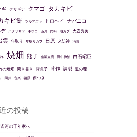
タカキビ
クマゴ
サギ
クサギナ
カキビ餅
トロヘイ
ナバニコ
ツルアズキ
ルデ
大庭良美
ハタササゲ
ホウコ
匹見
向峠
地カブ
出雲
日原
年取り
来訪神
年取りカブ
消炭
焼畑
熊子
白石昭臣
れ
猪瀬直樹
田中梅治
茸作
調製
竹の焼畑
聞き書き
背負子
道の理
餅つき
村
阿井
音楽
頓原
近の投稿
州皆河の千年家へ