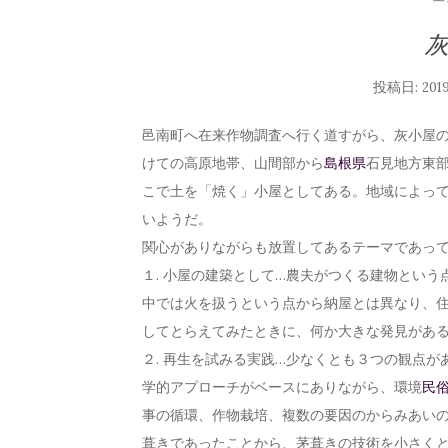
投稿日:
20
邑南町へ在来作物調査へ行く道すがら、灰小屋
けての高原地帯、山間部から
島根県
石見地方東
こで土を「焼く」小屋としてある。地域によっ
いようだ。
関心がありながらも放置してあるテーマであっ
１. 小屋の建築として…農夫がつくる建物とい
中では火を扱うという点から納屋とは異なり、
してとらえてみたときに、何か大きな発見があ
２. 再生を試みる実践…少なくとも３つの観点
学的アプローチがベースにありながら、環境
民
事の循環、作物栽培、複数の要因のからみあい
葺きであったことから、茅葺きの技術を小さく