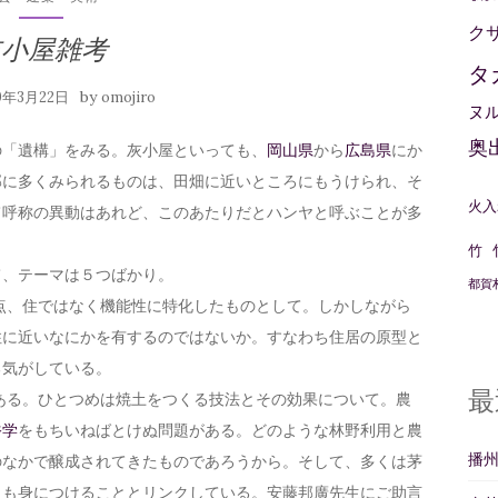
ク
灰小屋雑考
タ
by
19年3月22日
omojiro
ヌ
奥
の「遺構」をみる。灰小屋といっても、
岡山県
から
広島県
にか
部に多くみられるものは、田畑に近いところにもうけられ、そ
火入
て呼称の異動はあれど、このあたりだとハンヤと呼ぶことが多
竹
て、テーマは５つばかり。
都賀
う点、住ではなく機能性に特化したものとして。しかしながら
住に近いなにかを有するのではないか。すなわち住居の原型と
る気がしている。
最
がある。ひとつめは焼土をつくる技法とその効果について。農
俗学
をもちいねばとけぬ問題がある。どのような林野利用と農
播
のなかで醸成されてきたものであろうから。そして、多くは茅
とも身につけることとリンクしている。安藤邦廣先生にご助言