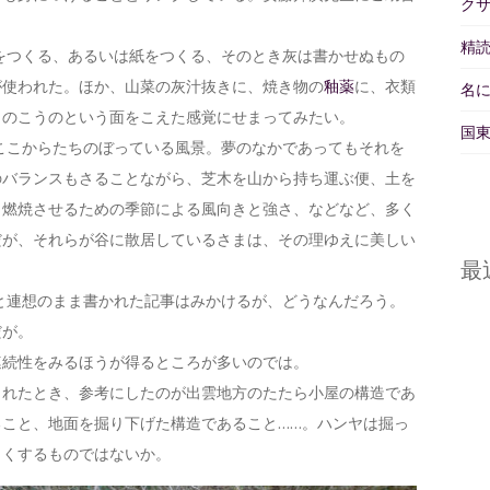
ク
精読
糸をつくる、あるいは紙をつくる、そのとき灰は書かせぬもの
が使われた。ほか、山菜の灰汁抜きに、焼き物の
釉薬
に、衣類
名
うのこうのという面をこえた感覚にせまってみたい。
国東
こここからたちのぼっている風景。夢のなかであってもそれを
のバランスもさることながら、芝木を山から持ち運ぶ便、土を
く燃焼させるための季節による風向きと強さ、などなど、多く
だが、それらが谷に散居しているさまは、その理ゆえに美しい
最
と連想のまま書かれた記事はみかけるが、どうなんだろう。
だが。
連続性をみるほうが得るところが多いのでは。
されたとき、参考にしたのが出雲地方のたたら小屋の構造であ
こと、地面を掘り下げた構造であること……。ハンヤは掘っ
じくするものではないか。