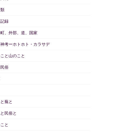
分類
の記録
と町、外部、道、国家
訪神考ーホトホト・カラサデ
のこと山のこと
物民俗
茸
畑
子と蕪と
境と民俗と
のこと