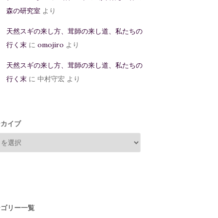
森の研究室
より
天然スギの来し方、茸師の来し道、私たちの
行く末
に
omojiro
より
天然スギの来し方、茸師の来し道、私たちの
行く末
に
中村守宏
より
ーカイブ
テゴリー一覧