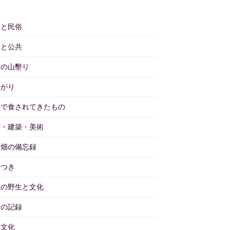
仰と民俗
理と公共
雲の山墾り
あがり
野で食されてきたもの
芸・建築・美術
と畑の備忘録
いつき
理の野生と文化
々の記録
物文化