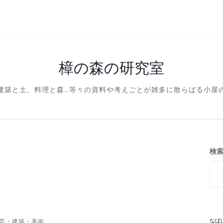
樟の森の研究室
建築と土、料理と森…等々の資料や考えごとが雑多に散らばる小屋
検
なば
芸・建築・美術