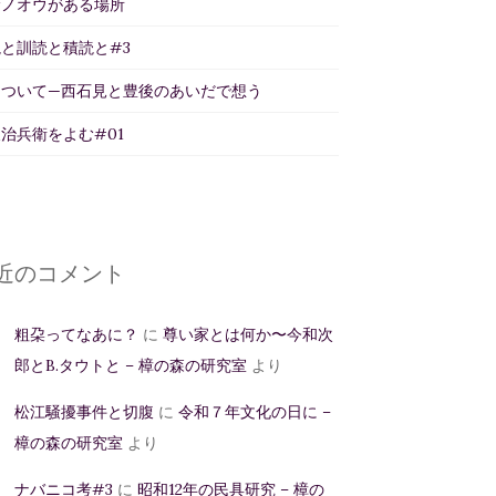
サノオウがある場所
と訓読と積読と#3
について—西石見と豊後のあいだで想う
治兵衛をよむ#01
近のコメント
粗朶ってなあに？
に
尊い家とは何か〜今和次
郎とB.タウトと – 樟の森の研究室
より
松江騒擾事件と切腹
に
令和７年文化の日に –
樟の森の研究室
より
ナバニコ考#3
に
昭和12年の民具研究 – 樟の