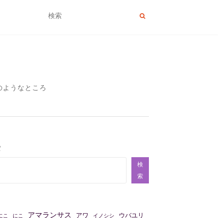
のようなところ
索
検
索
アマランサス
アワ
ウバユリ
にこ
にこ
イノシシ