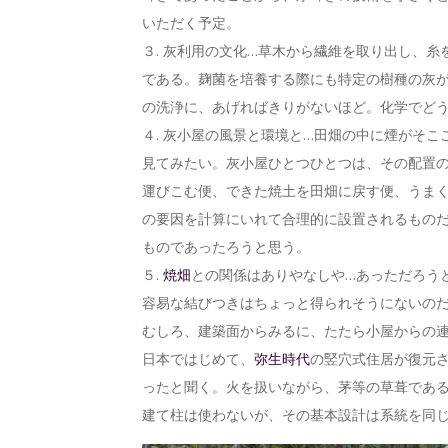
いただく予定。
３. 灰利用の文化…草木から繊維を取り出し、
である。麹菌を培養する際にも特定の樹種の灰
の洗浄に、あげればきりがないほど。化学でど
４. 灰小屋の風景と環境と…田畑の中に煙がそ
見てみたい。灰小屋ひとつひとつは、その配置
運びこむ便、できた焼土を田畑に戻す便、うま
の要因を計算にいれて合理的に設置されるもの
ものであったろうと思う。
５.
焼畑
との関係はありやなしや…あっただろう
容易な結びつきはちょっと得られそうにないの
むしろ、建築面からみるに、たたら小屋からの
日本ではじめて、
弥生時代
の竪穴式住居が復元
ったと聞く。火を扱いながら、茅等の草葺である
建て柱は使わないが、その基本設計は系統を同