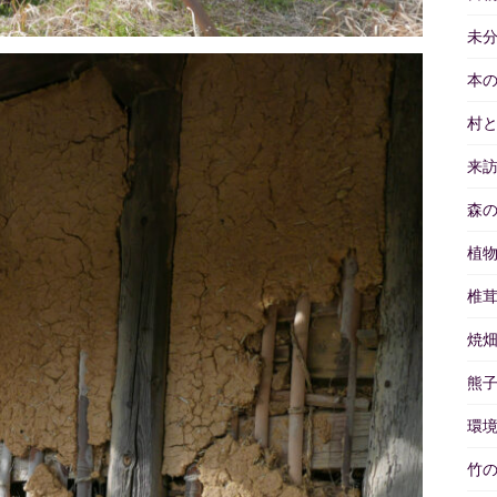
未
本
村
来
森
植
椎
焼
熊
環
竹