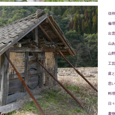
信
倫
出
山
山
工
庭
思
料
日
書