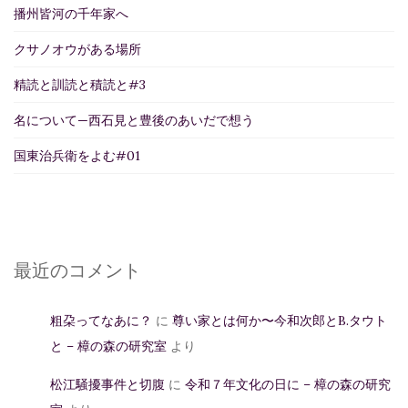
播州皆河の千年家へ
クサノオウがある場所
精読と訓読と積読と#3
名について—西石見と豊後のあいだで想う
国東治兵衛をよむ#01
最近のコメント
粗朶ってなあに？
に
尊い家とは何か〜今和次郎とB.タウト
と – 樟の森の研究室
より
松江騒擾事件と切腹
に
令和７年文化の日に – 樟の森の研究