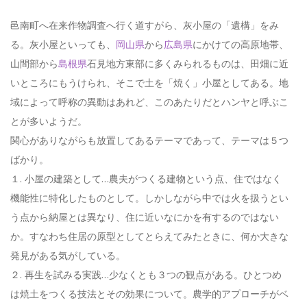
邑南町へ在来作物調査へ行く道すがら、灰小屋の「遺構」をみ
る。灰小屋といっても、
岡山県
から
広島県
にかけての高原地帯、
山間部から
島根県
石見地方東部に多くみられるものは、田畑に近
いところにもうけられ、そこで土を「焼く」小屋としてある。地
域によって呼称の異動はあれど、このあたりだとハンヤと呼ぶこ
とが多いようだ。
関心がありながらも放置してあるテーマであって、テーマは５つ
ばかり。
１. 小屋の建築として…農夫がつくる建物という点、住ではなく
機能性に特化したものとして。しかしながら中では火を扱うとい
う点から納屋とは異なり、住に近いなにかを有するのではない
か。すなわち住居の原型としてとらえてみたときに、何か大きな
発見がある気がしている。
２. 再生を試みる実践…少なくとも３つの観点がある。ひとつめ
は焼土をつくる技法とその効果について。農学的アプローチがベ