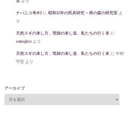
室
より
ナバニコ考#3
に
昭和12年の民具研究 – 樟の森の研究室
よ
り
天然スギの来し方、茸師の来し道、私たちの行く末
に
omojiro
より
天然スギの来し方、茸師の来し道、私たちの行く末
に
中村
守宏
より
アーカイブ