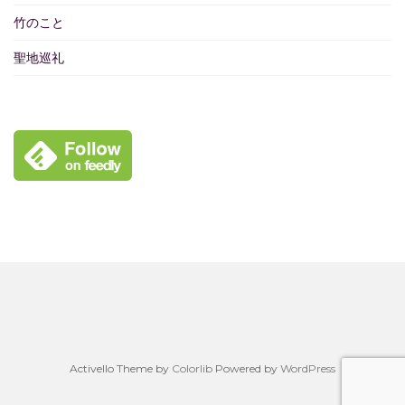
竹のこと
聖地巡礼
Activello Theme by
Colorlib
Powered by
WordPress