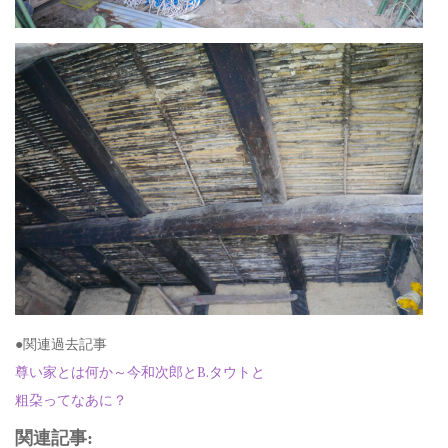
●関連過去記事
尊い家とは何か～今和次郎とB.タウトと
粗朶ってなあに？
関連記事: