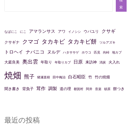
ゲ
検
ー
索
シ
ョ
クサギ
アマランサス
アワ
ウバユリ
なばにこ
にこ
イノシシ
ン
タカキビ
タカキビ餅
クマゴ
クサギナ
ツルアズキ
トロヘイ
ナバニコ
ヌルデ
ハタササゲ
ホウコ
匹見
向峠
地カブ
奥出雲
日原
大庭良美
年取り
来訪神
火入れ
年取りカブ
消炭
焼畑
熊子
白石昭臣
竹
竹の焼畑
猪瀬直樹
田中梅治
茸作
調製
聞き書き
背負子
道の理
餅つき
都賀村
阿井
音楽
頓原
最近の投稿