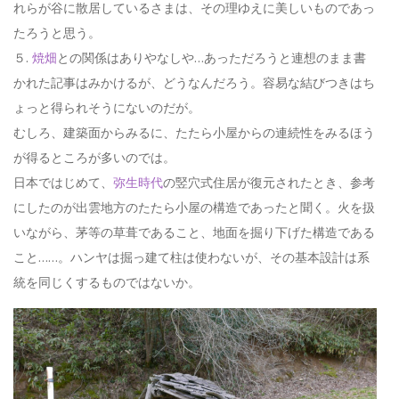
れらが谷に散居しているさまは、その理ゆえに美しいものであっ
たろうと思う。
５.
焼畑
との関係はありやなしや…あっただろうと連想のまま書
かれた記事はみかけるが、どうなんだろう。容易な結びつきはち
ょっと得られそうにないのだが。
むしろ、建築面からみるに、たたら小屋からの連続性をみるほう
が得るところが多いのでは。
日本ではじめて、
弥生時代
の竪穴式住居が復元されたとき、参考
にしたのが出雲地方のたたら小屋の構造であったと聞く。火を扱
いながら、茅等の草葺であること、地面を掘り下げた構造である
こと……。ハンヤは掘っ建て柱は使わないが、その基本設計は系
統を同じくするものではないか。