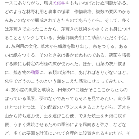
ースにありながら、環境
民俗学
をもちいねばとけぬ問題がある。
どのような林野利用と農事の循環、作物栽培、複数の要因のから
みあいのなかで醸成されてきたものであろうから。そして、多く
は茅葺きであったことから、茅葺きの技術を小さくとも身につけ
ることとリンクしている。安藤邦廣先生にご助言いただく予定。
３. 灰利用の文化…草木から繊維を取り出し、糸をつくる、ある
いは紙をつくる、そのとき灰は書かせぬものである。麹菌を培養
する際にも特定の樹種の灰が使われた。ほか、山菜の灰汁抜き
に、焼き物の
釉薬
に、衣類の洗浄に、あげればきりがないほど。
化学でどうのこうのという面をこえた感覚にせまってみたい。
４. 灰小屋の風景と環境と…田畑の中に煙がそこここからたちの
ぼっている風景。夢のなかであってもそれを見てみたい。灰小屋
ひとつひとつは、その配置のバランスもさることながら、芝木を
山から持ち運ぶ便、土を運びこむ便、できた焼土を田畑に戻す
便、うまく燃焼させるための季節による風向きと強さ、などな
ど、多くの要因を計算にいれて合理的に設置されるものだが、そ