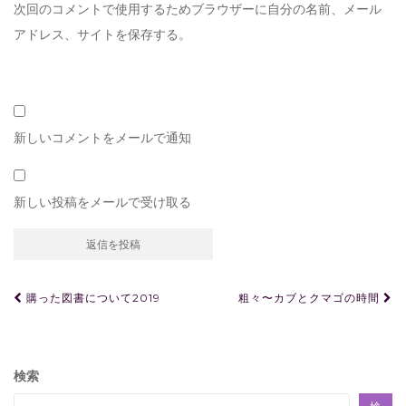
次回のコメントで使用するためブラウザーに自分の名前、メール
アドレス、サイトを保存する。
新しいコメントをメールで通知
新しい投稿をメールで受け取る
投
購った図書について2019
粗々〜カブとクマゴの時間
稿
ナ
ビ
検索