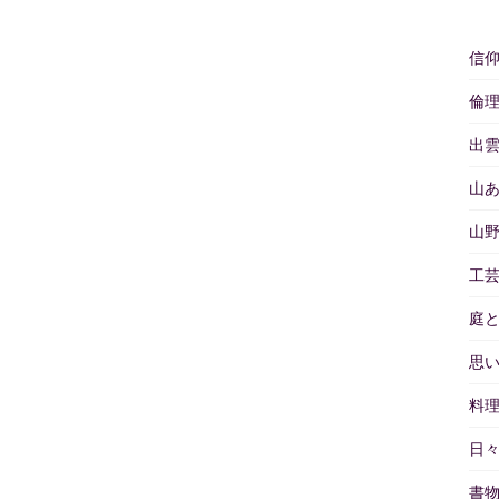
信
倫
出
山
山
工
庭
思
料
日
書