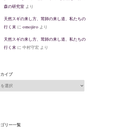
森の研究室
より
天然スギの来し方、茸師の来し道、私たちの
行く末
に
omojiro
より
天然スギの来し方、茸師の来し道、私たちの
行く末
に
中村守宏
より
ーカイブ
テゴリー一覧