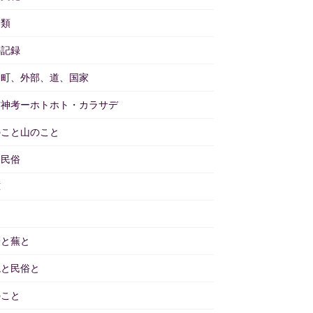
分類
の記録
と町、外部、道、国家
訪神考ーホトホト・カラサデ
のこと山のこと
物民俗
茸
畑
子と蕪と
境と民俗と
のこと