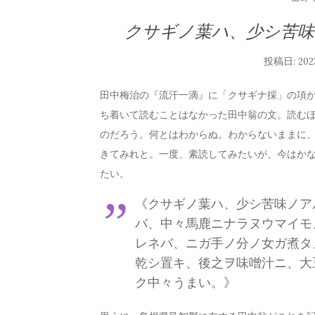
クサギノ葉ハ、少シ苦
投稿日:
20
田中梅治の『流汗一滴』に「クサギナ採」の項
ち着いて読むことはなかった田中翁の文。読む
のだろう。何とはわからぬ。わからないままに
きてみれと。一度、素読してみたいが、今はか
たい。
《クサギノ葉ハ、少シ苦味ノア
バ、中々馬鹿ニナラヌウマイモ
レネバ、ニガ手ノ分ノ女ガ煮タ
乾シ置キ、後之ヲ味噌汁ニ、大
ク中々うまい。》