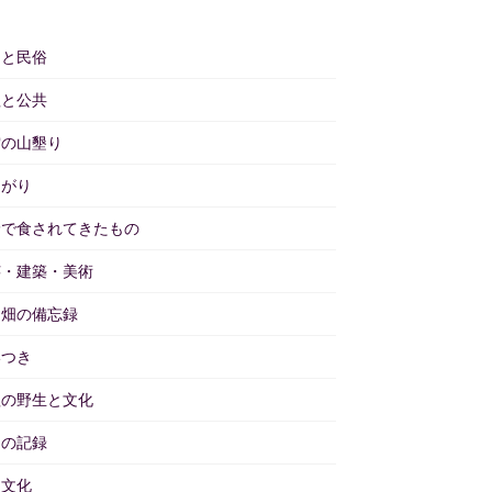
仰と民俗
理と公共
雲の山墾り
あがり
野で食されてきたもの
芸・建築・美術
と畑の備忘録
いつき
理の野生と文化
々の記録
物文化