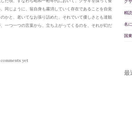
記した頃、すなわち昭和一桁年代において、クサギを採って食
ク
い。同じように、翁自身も霧消していく存在であることを自覚
精読
ものかと、老いてなお張り詰めた、それでいて優しさとも達観
名
が、一つ一つの言葉から、立ち上がってくるのを、それが幻だ
国東
 comments yet
最