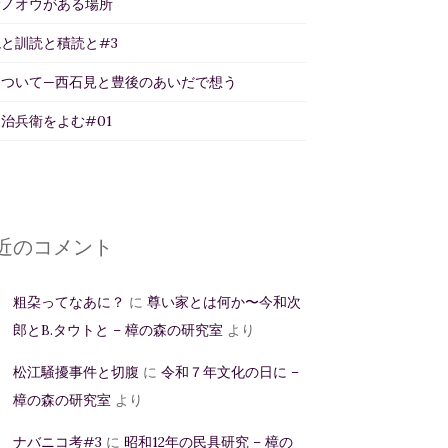
サノオウがある場所
と訓読と積読と#3
について—西石見と豊後のあいだで想う
治兵衛をよむ#01
近のコメント
粗朶ってなあに？
に
尊い家とは何か〜今和次
郎とB.タウトと – 樟の森の研究室
より
松江騒擾事件と切腹
に
令和７年文化の日に –
樟の森の研究室
より
ナバニコ考#3
に
昭和12年の民具研究 – 樟の