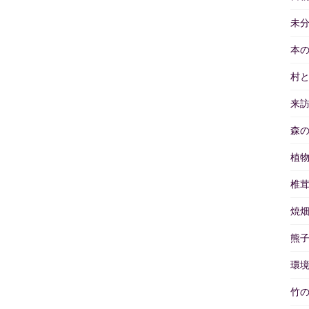
未
本
村
来
森
植
椎
焼
熊
環
竹