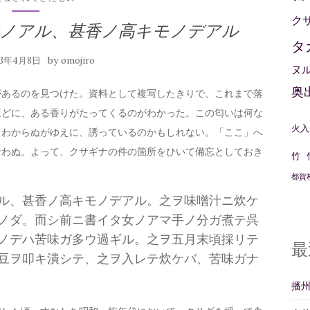
ク
味ノアル、甚香ノ高キモノデアル
タ
by
23年4月8日
omojiro
ヌ
奥
があるのを見つけた。資料として複写したきりで、これまで落
ほどに、ある香りがたってくるのがわかった。この匂いは何な
火入
、わからぬがゆえに、誘っているのかもしれない。「ここ」へ
なわぬ。よって、クサギナの件の箇所をひいて備忘としておき
竹
都賀
ル、甚香ノ高キモノデアル。之ヲ味噌汁ニ炊ケ
ノダ。而シ前ニ書イタ女ノアマ手ノ分ガ煮テ呉
ノデハ苦味ガ多ウ過ギル。之ヲ五月末頃採リテ
最
豆ヲ叩キ潰シテ、之ヲ入レテ炊ケバ、苦味ガナ
播