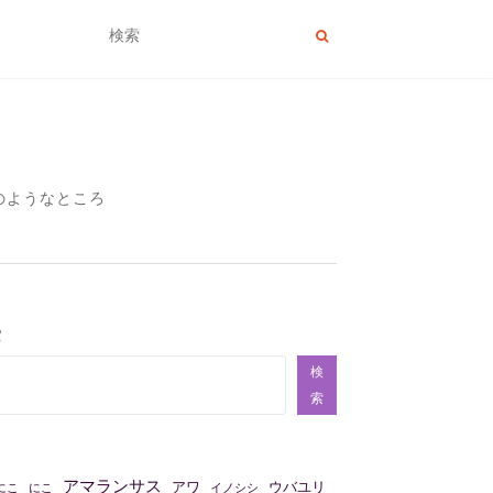
のようなところ
索
検
索
アマランサス
アワ
ウバユリ
にこ
にこ
イノシシ