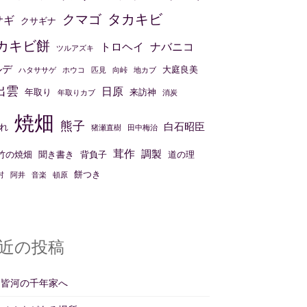
タカキビ
クマゴ
サギ
クサギナ
カキビ餅
トロヘイ
ナバニコ
ツルアズキ
ルデ
大庭良美
ハタササゲ
ホウコ
匹見
向峠
地カブ
出雲
日原
年取り
来訪神
年取りカブ
消炭
焼畑
熊子
白石昭臣
れ
猪瀬直樹
田中梅治
茸作
調製
竹の焼畑
聞き書き
背負子
道の理
餅つき
村
阿井
音楽
頓原
近の投稿
州皆河の千年家へ