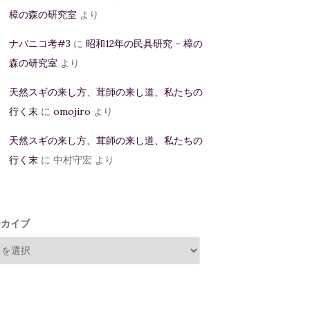
樟の森の研究室
より
ナバニコ考#3
に
昭和12年の民具研究 – 樟の
森の研究室
より
天然スギの来し方、茸師の来し道、私たちの
行く末
に
omojiro
より
天然スギの来し方、茸師の来し道、私たちの
行く末
に
中村守宏
より
ーカイブ