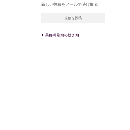
新しい投稿をメールで受け取る
投
美郷町君畑の焼き畑
稿
ナ
ビ
ゲ
ー
シ
ョ
ン