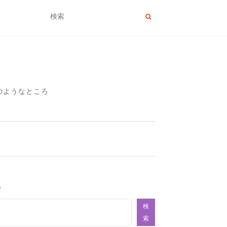
のようなところ
索
検
索