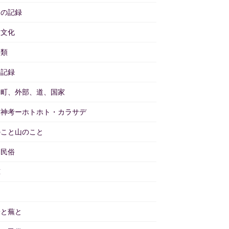
々の記録
物文化
分類
の記録
と町、外部、道、国家
訪神考ーホトホト・カラサデ
のこと山のこと
物民俗
茸
畑
子と蕪と