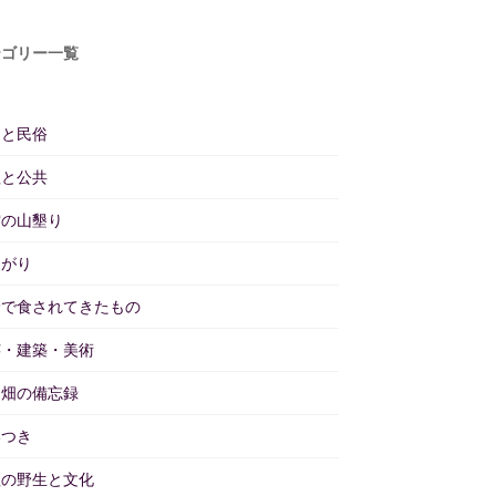
テゴリー一覧
仰と民俗
理と公共
雲の山墾り
あがり
野で食されてきたもの
芸・建築・美術
と畑の備忘録
いつき
理の野生と文化