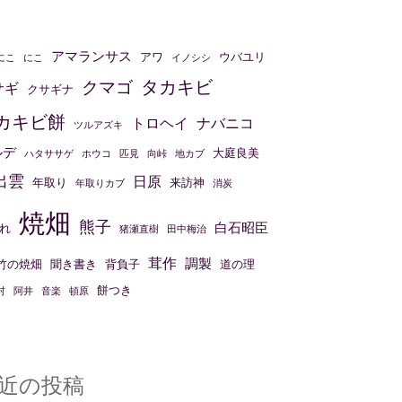
アマランサス
アワ
ウバユリ
にこ
にこ
イノシシ
タカキビ
クマゴ
サギ
クサギナ
カキビ餅
トロヘイ
ナバニコ
ツルアズキ
ルデ
大庭良美
ハタササゲ
ホウコ
匹見
向峠
地カブ
出雲
日原
年取り
来訪神
年取りカブ
消炭
焼畑
熊子
白石昭臣
れ
猪瀬直樹
田中梅治
茸作
調製
竹の焼畑
聞き書き
背負子
道の理
餅つき
村
阿井
音楽
頓原
近の投稿