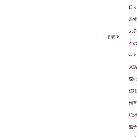
日
書
未
竹駅
本
村
来
森
植
椎
焼
熊