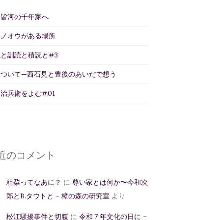
州皆河の千年家へ
サノオウがある場所
と訓読と積読と#3
について—西石見と豊後のあいだで想う
治兵衛をよむ#01
近のコメント
粗朶ってなあに？
に
尊い家とは何か〜今和次
郎とB.タウトと – 樟の森の研究室
より
松江騒擾事件と切腹
に
令和７年文化の日に –