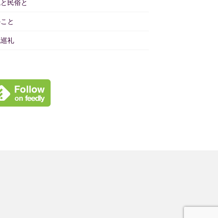
境と民俗と
のこと
地巡礼