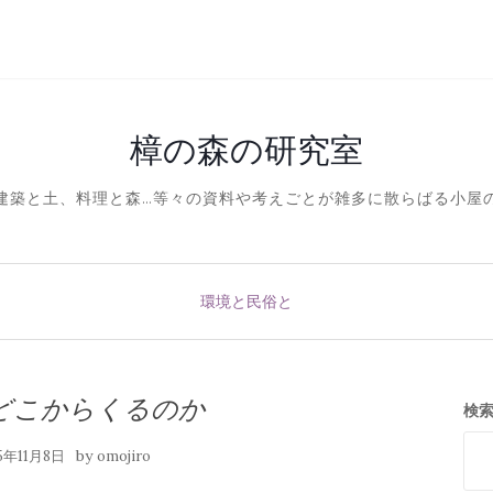
樟の森の研究室
建築と土、料理と森…等々の資料や考えごとが雑多に散らばる小屋
環境と民俗と
どこからくるのか
検
by
15年11月8日
omojiro