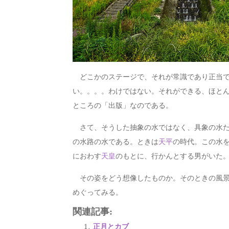
どこかのステージで、それが常識であり正当で
い。。。。わけではない。それができる、ほと
ところの「出版」なのである。
さて、そうした抽象の水ではなく、具象の水た
の水路の水である。ときは
天平
の時代。この水
におわす
天皇
のもとに、行かんとする男がいた
その姿をどう想像したものか。そのときの風景
めぐってみる。
関連記事:
正月とカブ