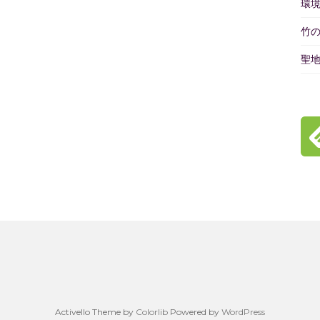
環
竹
聖
Activello Theme by
Colorlib
Powered by
WordPress