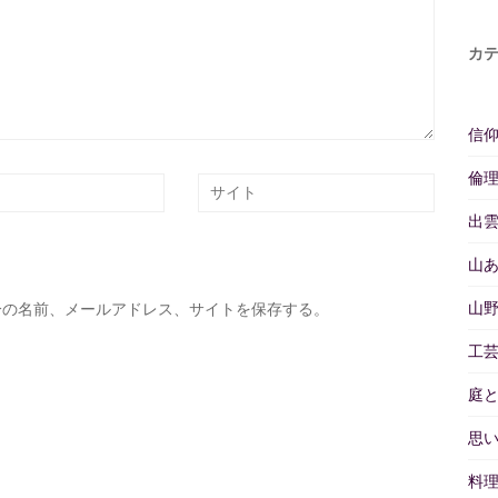
カ
信
倫
出
山
山
分の名前、メールアドレス、サイトを保存する。
工
庭
思
料