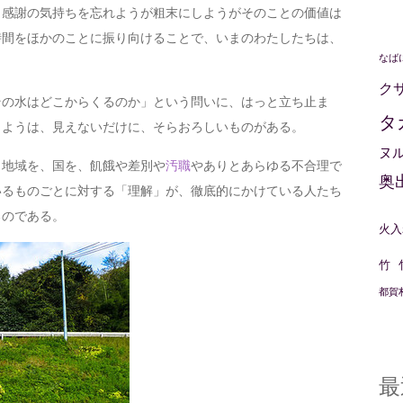
感謝の気持ちを忘れようが粗末にしようがそのことの価値は
時間をほかのことに振り向けることで、いまのわたしたちは、
なば
ク
の水はどこからくるのか」という問いに、はっと立ち止ま
タ
りようは、見えないだけに、そらおろしいものがある。
ヌ
地域を、国を、飢餓や差別や
汚職
やありとあらゆる不合理で
奥
いるものごとに対する「理解」が、徹底的にかけている人たち
るのである。
火入
竹
都賀
最