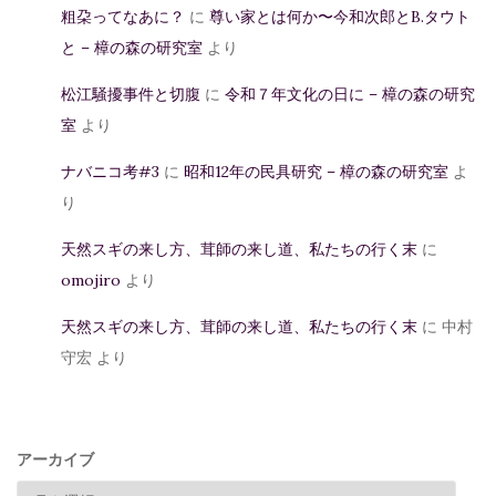
粗朶ってなあに？
に
尊い家とは何か〜今和次郎とB.タウト
と – 樟の森の研究室
より
松江騒擾事件と切腹
に
令和７年文化の日に – 樟の森の研究
室
より
ナバニコ考#3
に
昭和12年の民具研究 – 樟の森の研究室
よ
り
天然スギの来し方、茸師の来し道、私たちの行く末
に
omojiro
より
天然スギの来し方、茸師の来し道、私たちの行く末
に
中村
守宏
より
アーカイブ