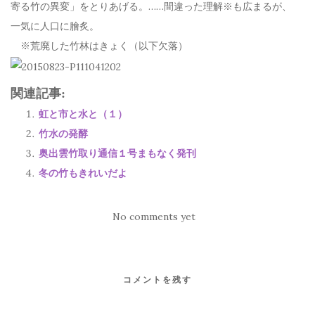
寄る竹の異変」をとりあげる。……間違った理解※も広まるが、
一気に人口に膾炙。
※荒廃した竹林はきょく（以下欠落）
関連記事:
虹と市と水と（１）
竹水の発酵
奥出雲竹取り通信１号まもなく発刊
冬の竹もきれいだよ
No comments yet
コメントを残す