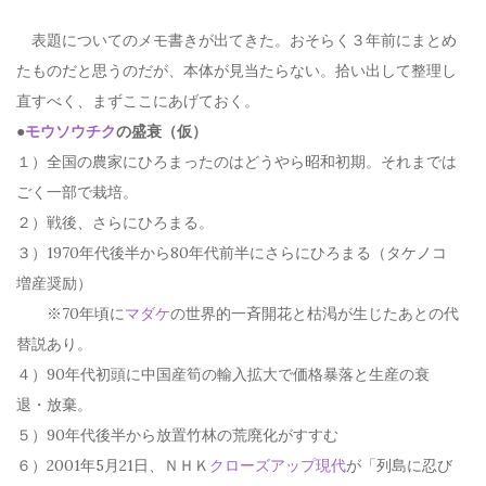
表題についてのメモ書きが出てきた。おそらく３年前にまとめ
たものだと思うのだが、本体が見当たらない。拾い出して整理し
直すべく、まずここにあげておく。
●
モウソウチク
の盛衰（仮）
１）全国の農家にひろまったのはどうやら昭和初期。それまでは
ごく一部で栽培。
２）戦後、さらにひろまる。
３）1970年代後半から80年代前半にさらにひろまる（タケノコ
増産奨励）
※70年頃に
マダケ
の世界的一斉開花と枯渇が生じたあとの代
替説あり。
４）90年代初頭に中国産筍の輸入拡大で価格暴落と生産の衰
退・放棄。
５）90年代後半から放置竹林の荒廃化がすすむ
６）2001年5月21日、ＮＨＫ
クローズアップ現代
が「列島に忍び