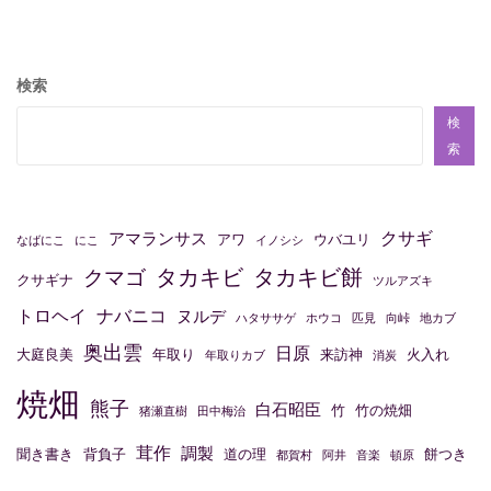
ナ
ビ
検索
ゲ
ー
検
索
シ
ョ
ン
クサギ
アマランサス
アワ
ウバユリ
なばにこ
にこ
イノシシ
タカキビ
タカキビ餅
クマゴ
クサギナ
ツルアズキ
トロヘイ
ナバニコ
ヌルデ
ハタササゲ
ホウコ
匹見
向峠
地カブ
奥出雲
日原
大庭良美
年取り
来訪神
火入れ
年取りカブ
消炭
焼畑
熊子
白石昭臣
竹
竹の焼畑
猪瀬直樹
田中梅治
茸作
調製
聞き書き
背負子
道の理
餅つき
都賀村
阿井
音楽
頓原