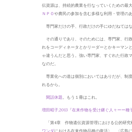
伝資源は、持続的農業を行なっていくための最
ＮＰＯ
や農民の参加を含む多様な利用・管理の
専門家だけの手、行政だけの手にゆだねてはな
その通りであり、そのためには、専門家、行政
れをコーディネータとかリーダーとかキーマン
ゃ違うんだと思う。強い専門家、すぐれた行政
なのだ。
専業化への道は個別においてはありだが、制度
れるから。
閑話休題
。もう１冊はこれ。
増田昭子,2013『在来作物を受け継ぐ人々ーー種
「第4章 作物遺伝資源管理における公的研究
ワンダ
における在来作物品種の復活〉、〈広島