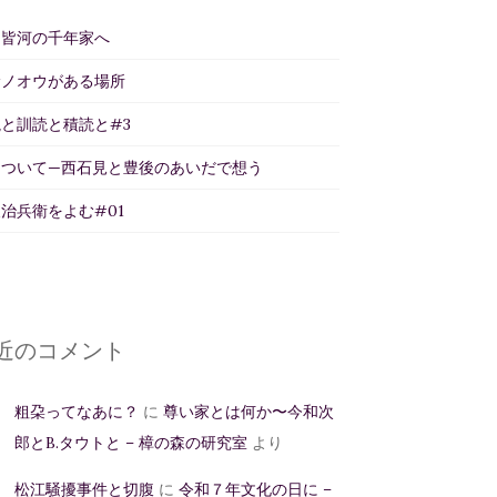
州皆河の千年家へ
サノオウがある場所
と訓読と積読と#3
について—西石見と豊後のあいだで想う
治兵衛をよむ#01
近のコメント
粗朶ってなあに？
に
尊い家とは何か〜今和次
郎とB.タウトと – 樟の森の研究室
より
松江騒擾事件と切腹
に
令和７年文化の日に –