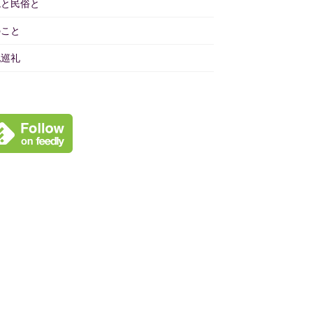
境と民俗と
のこと
地巡礼