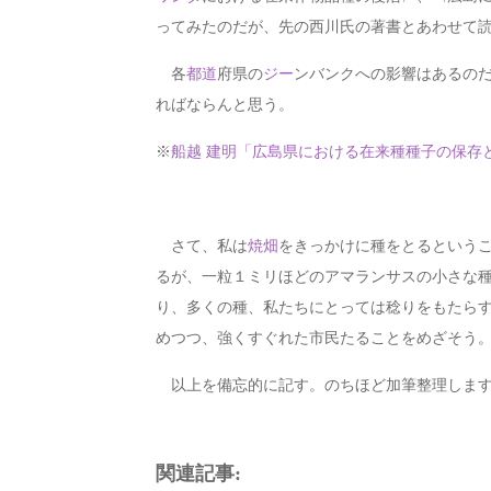
ってみたのだが、先の西川氏の著書とあわせて
各
都道
府県の
ジー
ンバンクへの影響はあるの
ればならんと思う。
※
船越 建明「広島県における在来種種子の保存と
さて、私は
焼畑
をきっかけに種をとるという
るが、一粒１ミリほどのアマランサスの小さな
り、多くの種、私たちにとっては稔りをもたら
めつつ、強くすぐれた市民たることをめざそう
以上を備忘的に記す。のちほど加筆整理しま
関連記事: