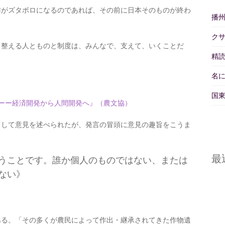
がズタボロになるのであれば、その前に日本そのものが終わ
播
ク
整える人とものと制度は、みんなで、支えて、いくことだ
精読
名
国東
理ーー経済開発から人間開発へ』（農文協）
として意見を述べられたが、発言の冒頭に意見の趣旨をこうま
最
うことです。誰か個人のものではない、または
ない》
る。「その多くが農民によって作出・継承されてきた作物遺