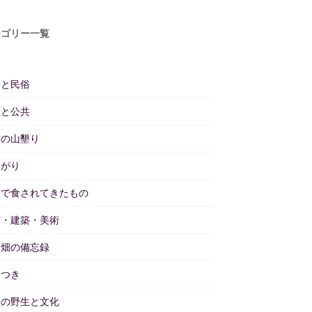
テゴリー一覧
仰と民俗
理と公共
雲の山墾り
あがり
野で食されてきたもの
芸・建築・美術
と畑の備忘録
いつき
理の野生と文化