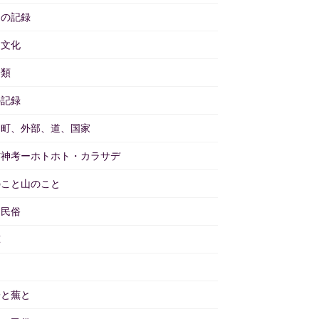
々の記録
物文化
分類
の記録
と町、外部、道、国家
訪神考ーホトホト・カラサデ
のこと山のこと
物民俗
茸
畑
子と蕪と