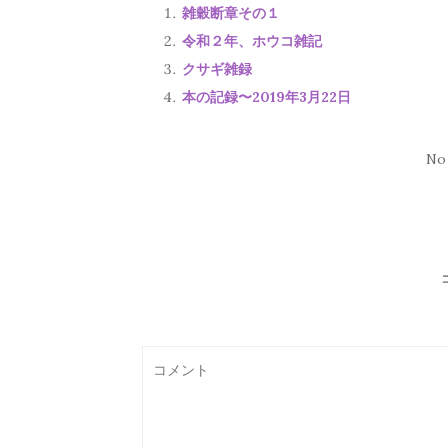
雑穀断章その１
令和２年、ホウコ雑記
クサギ雑録
本の記録〜2019年3月22日
No