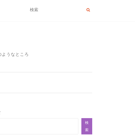
のようなところ
索
検
索