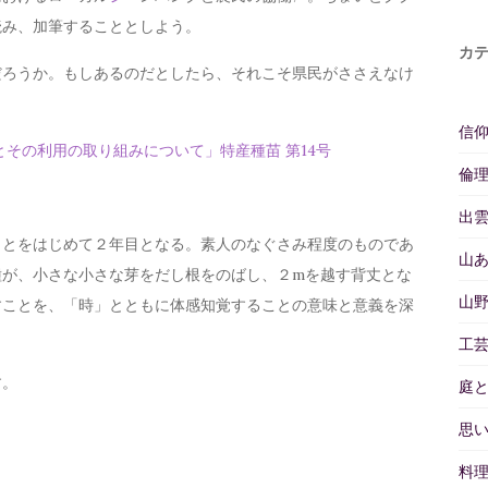
読み、加筆することとしよう。
カ
だろうか。もしあるのだとしたら、それこそ県民がささえなけ
信
その利用の取り組みについて」特産種苗 第14号
倫
出
ことをはじめて２年目となる。素人のなぐさみ程度のものであ
山
種が、小さな小さな芽をだし根をのばし、２mを越す背丈とな
山
すことを、「時」とともに体感知覚することの意味と意義を深
。
工
す。
庭
思
料