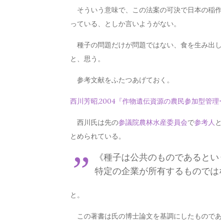
そういう意味で、この法案の可決で日本の稲作
っている、としか言いようがない。
種子の問題だけが問題ではない、食を生み出し
と、思う。
参考文献をふたつあげておく。
西川芳昭,2004『作物遺伝資源の農民参加型管
西川氏は先の
参議院
農林水産委員会
で
参考人
とめられている。
《種子は公共のものであるとい
特定の企業が所有するものでは
と。
この著書は氏の博士論文を基調にしたものであ