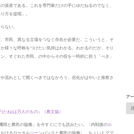
大の資産である。これを専門家だけの手にゆだねるのでなく、
あり方を提唱」。
らない。
、市民、異なる立場をつなぐ存在が必要だ。こういうと、そ
とか様々な呼称をつけたい気持はわかる。わかるのだが、そり
マン、すぐれた市民、の中からその役を一時的に担う「べき」
や流れとして開くべきではなかろう。劣化がはやいと推察さ
ア
子(たね)は万人のもの』（農文協）
機関と農民の協働」を今すぐにでも読みたい。〈内戦後の
ル
におけるローカル
ジー
ンバンクと農民の協働〉。ちょいとググ