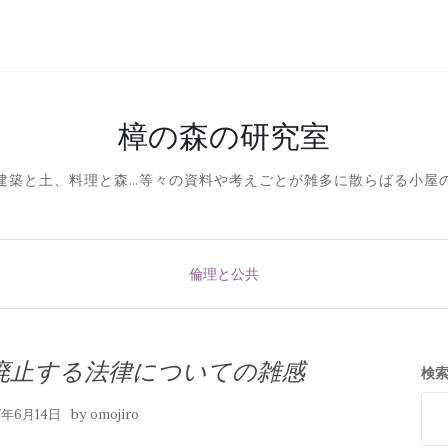
樟の森の研究室
建築と土、料理と森…等々の資料や考えごとが雑多に散らばる小屋
倫理と公共
廃止する法律についての雑感
検
by
17年6月14日
omojiro