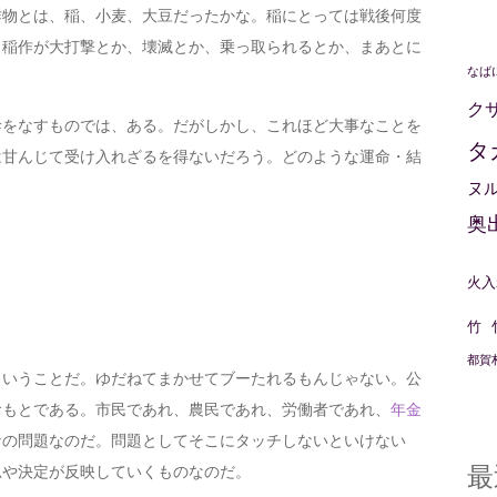
物とは、稲、小麦、大豆だったかな。稲にとっては戦後何度
、稲作が大打撃とか、壊滅とか、乗っ取られるとか、まあとに
なば
。
ク
をなすものでは、ある。だがしかし、これほど大事なことを
タ
は甘んじて受け入れざるを得ないだろう。どのような運命・結
ヌ
奥
火入
竹
都賀
いうことだ。ゆだねてまかせてブーたれるもんじゃない。公
おもとである。市民であれ、農民であれ、労働者であれ、
年金
なの問題なのだ。問題としてそこにタッチしないといけない
最
思や決定が反映していくものなのだ。