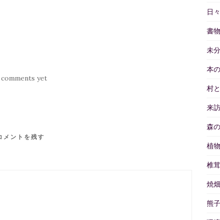
日
書
未
本
 comments yet
村
来
森
コメントを残す
植
椎
焼
熊