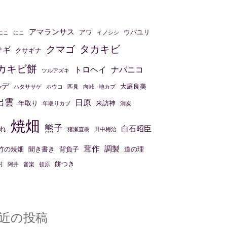
アマランサス
アワ
ウバユリ
にこ
にこ
イノシシ
タカキビ
クマゴ
サギ
クサギナ
カキビ餅
トロヘイ
ナバニコ
ツルアズキ
ルデ
大庭良美
ハタササゲ
ホウコ
匹見
向峠
地カブ
出雲
日原
年取り
来訪神
年取りカブ
消炭
焼畑
熊子
白石昭臣
れ
猪瀬直樹
田中梅治
茸作
調製
竹の焼畑
聞き書き
背負子
道の理
餅つき
村
阿井
音楽
頓原
近の投稿