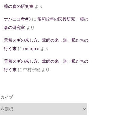
樟の森の研究室
より
ナバニコ考#3
に
昭和12年の民具研究 – 樟の
森の研究室
より
天然スギの来し方、茸師の来し道、私たちの
行く末
に
omojiro
より
天然スギの来し方、茸師の来し道、私たちの
行く末
に
中村守宏
より
ーカイブ