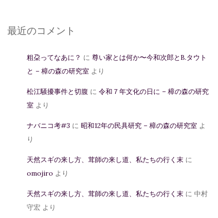
最近のコメント
粗朶ってなあに？
に
尊い家とは何か〜今和次郎とB.タウト
と – 樟の森の研究室
より
松江騒擾事件と切腹
に
令和７年文化の日に – 樟の森の研究
室
より
ナバニコ考#3
に
昭和12年の民具研究 – 樟の森の研究室
よ
り
天然スギの来し方、茸師の来し道、私たちの行く末
に
omojiro
より
天然スギの来し方、茸師の来し道、私たちの行く末
に
中村
守宏
より