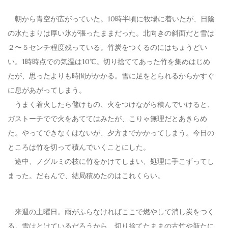
朝から青空が広がっていた。10時半頃に牧場に着いたが、日陰
の水たまりは厚い氷が張ったままだった。北向きの斜面だと雪は
２〜５センチ程度残っている。竹炭をつくるのにはちょうどい
い。1時時点での気温は10℃。切り捨ててあった竹を集めはじめ
たが、思ったよりも時間がかかる。雪に足をとられるからかすぐ
に息があがってしまう。
うまく着火したら儲けもの、火をつけながら積んでいけると、
ガストーチでで火をあててはみたが、こりゃ無理だとあきらめ
た。やってできなくはないが、夕方までかかってしまう。今日の
ところは竹を切って積んでいくことにした。
途中、ノグルミの枝に竹をかけてしまい、処理に手こずってし
まった。だもんで、結局積めたのはこれくらい。
来週の土曜日。雨がふらなければここで燃やして消し炭をつく
る。雪はとけているだろうから、切り捨てたままの古竹や新たに