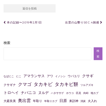
投
本の記録〜2019年2月1日
出雲の山墾りSEC.4雑感
稿
ナ
ビ
検索
ゲ
検
ー
索
シ
ョ
クサギ
アマランサス
アワ
ウバユリ
なばにこ
にこ
イノシシ
ン
タカキビ
タカキビ餅
クマゴ
クサギナ
ツルアズキ
トロヘイ
ナバニコ
ヌルデ
ハタササゲ
ホウコ
匹見
向峠
地カブ
奥出雲
日原
大庭良美
年取り
来訪神
火入れ
年取りカブ
消炭