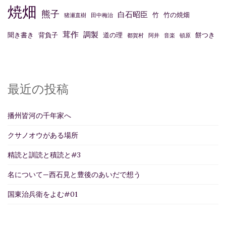
焼畑
熊子
白石昭臣
竹
竹の焼畑
猪瀬直樹
田中梅治
茸作
調製
聞き書き
背負子
道の理
餅つき
都賀村
阿井
音楽
頓原
最近の投稿
播州皆河の千年家へ
クサノオウがある場所
精読と訓読と積読と#3
名について—西石見と豊後のあいだで想う
国東治兵衛をよむ#01