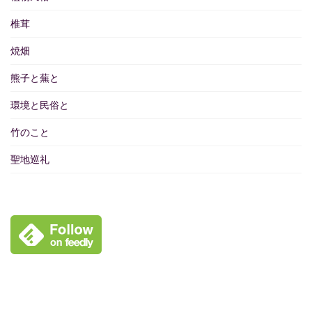
椎茸
焼畑
熊子と蕪と
環境と民俗と
竹のこと
聖地巡礼