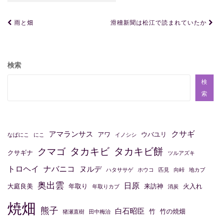
投
雨と畑
滑稽新聞は松江で読まれていたか
稿
ナ
ビ
検索
ゲ
検
ー
索
シ
ョ
クサギ
アマランサス
アワ
ウバユリ
なばにこ
にこ
イノシシ
ン
タカキビ
タカキビ餅
クマゴ
クサギナ
ツルアズキ
トロヘイ
ナバニコ
ヌルデ
ハタササゲ
ホウコ
匹見
向峠
地カブ
奥出雲
日原
大庭良美
年取り
来訪神
火入れ
年取りカブ
消炭
焼畑
熊子
白石昭臣
竹
竹の焼畑
猪瀬直樹
田中梅治