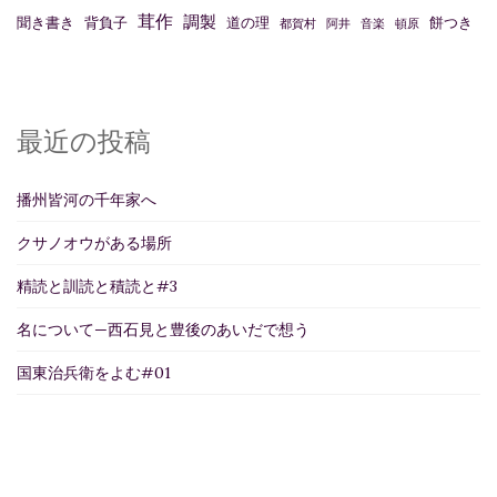
茸作
調製
聞き書き
背負子
道の理
餅つき
都賀村
阿井
音楽
頓原
最近の投稿
播州皆河の千年家へ
クサノオウがある場所
精読と訓読と積読と#3
名について—西石見と豊後のあいだで想う
国東治兵衛をよむ#01