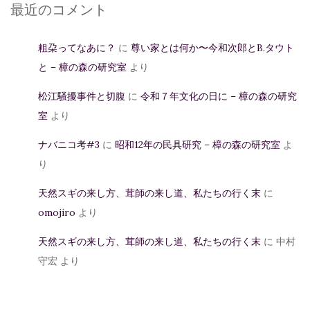
最近のコメント
粗朶ってなあに？
に
尊い家とは何か〜今和次郎とB.タウト
と – 樟の森の研究室
より
松江騒擾事件と切腹
に
令和７年文化の日に – 樟の森の研究
室
より
ナバニコ考#3
に
昭和12年の民具研究 – 樟の森の研究室
よ
り
天然スギの来し方、茸師の来し道、私たちの行く末
に
omojiro
より
天然スギの来し方、茸師の来し道、私たちの行く末
に
中村
守宏
より