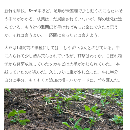
新竹を除伐。5〜6本ほど。足場が未整理で少し動くのにもたいそ
う手間がかかる。枝葉はまだ展開されていないが、稈の硬化は進
んでいる。もう2〜3週間ほど早ければもっと楽にできたと思う
が、それは言うまい。一応間に合ったとは言えよう。
大豆は1週間前の播種にしては、もうずいぶんとのびている。牛
に入られて少し踏み荒らされているが、打撃はわずか。こぼれ種
子から発芽成長していたタカキビは大半がかじられていた。1本
残っていたのが救いだ。久しぶりに腹が少し立った。牛に半分、
自分に半分。もくもくと追加の柵＝バリケードに、竹を運んだ。