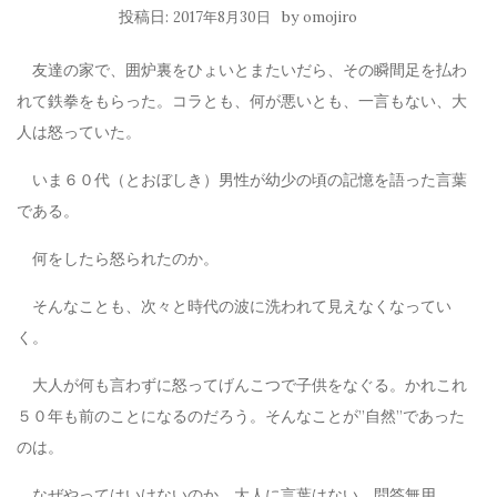
投稿日:
by
2017年8月30日
omojiro
友達の家で、囲炉裏をひょいとまたいだら、その瞬間足を払わ
れて鉄拳をもらった。コラとも、何が悪いとも、一言もない、大
人は怒っていた。
いま６０代（とおぼしき）男性が幼少の頃の記憶を語った言葉
である。
何をしたら怒られたのか。
そんなことも、次々と時代の波に洗われて見えなくなってい
く。
大人が何も言わずに怒ってげんこつで子供をなぐる。かれこれ
５０年も前のことになるのだろう。そんなことが”自然”であった
のは。
なぜやってはいけないのか。大人に言葉はない。問答無用。