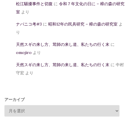
松江騒擾事件と切腹
に
令和７年文化の日に – 樟の森の研究
室
より
ナバニコ考#3
に
昭和12年の民具研究 – 樟の森の研究室
よ
り
天然スギの来し方、茸師の来し道、私たちの行く末
に
omojiro
より
天然スギの来し方、茸師の来し道、私たちの行く末
に
中村
守宏
より
アーカイブ