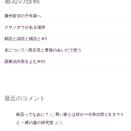
最近の投稿
播州皆河の千年家へ
クサノオウがある場所
精読と訓読と積読と#3
名について—西石見と豊後のあいだで想う
国東治兵衛をよむ#01
最近のコメント
粗朶ってなあに？
に
尊い家とは何か〜今和次郎とB.タウト
と – 樟の森の研究室
より