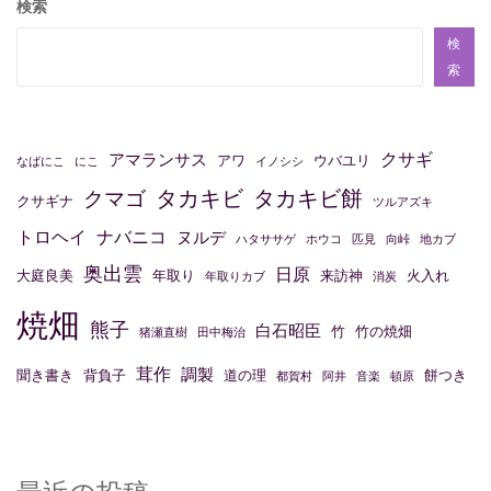
ビ
検索
ゲ
検
ー
索
シ
ョ
クサギ
アマランサス
アワ
ウバユリ
なばにこ
にこ
イノシシ
ン
タカキビ
タカキビ餅
クマゴ
クサギナ
ツルアズキ
トロヘイ
ナバニコ
ヌルデ
ハタササゲ
ホウコ
匹見
向峠
地カブ
奥出雲
日原
大庭良美
年取り
来訪神
火入れ
年取りカブ
消炭
焼畑
熊子
白石昭臣
竹
竹の焼畑
猪瀬直樹
田中梅治
茸作
調製
聞き書き
背負子
道の理
餅つき
都賀村
阿井
音楽
頓原