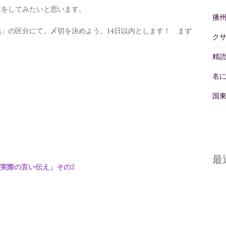
をしてみたいと思います。
播
」の区分にて。〆切を決めよう。14日以内とします！ まず
ク
。
精読
名
国東
最
実際の言い伝え」その2