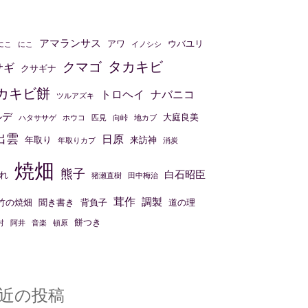
アマランサス
アワ
ウバユリ
にこ
にこ
イノシシ
タカキビ
クマゴ
サギ
クサギナ
カキビ餅
トロヘイ
ナバニコ
ツルアズキ
ルデ
大庭良美
ハタササゲ
ホウコ
匹見
向峠
地カブ
出雲
日原
年取り
来訪神
年取りカブ
消炭
焼畑
熊子
白石昭臣
れ
猪瀬直樹
田中梅治
茸作
調製
竹の焼畑
聞き書き
背負子
道の理
餅つき
村
阿井
音楽
頓原
近の投稿