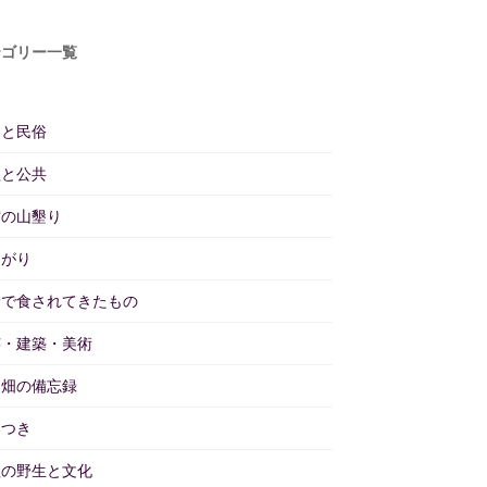
テゴリー一覧
仰と民俗
理と公共
雲の山墾り
あがり
野で食されてきたもの
芸・建築・美術
と畑の備忘録
いつき
理の野生と文化