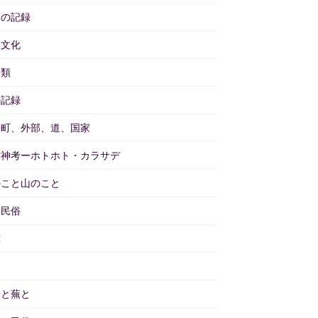
々の記録
物文化
分類
の記録
と町、外部、道、国家
訪神考ーホトホト・カラサデ
のこと山のこと
物民俗
茸
畑
子と蕪と