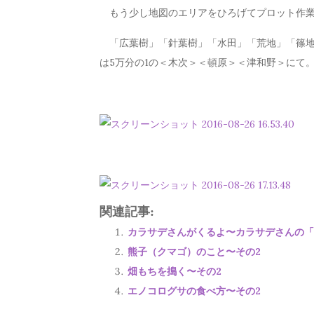
もう少し地図のエリアをひろげてプロット作業
「広葉樹」「針葉樹」「水田」「荒地」「篠地
は5万分の1の＜木次＞＜頓原＞＜津和野＞にて
関連記事:
カラサデさんがくるよ〜カラサデさんの「
熊子（クマゴ）のこと〜その2
畑もちを搗く〜その2
エノコログサの食べ方〜その2