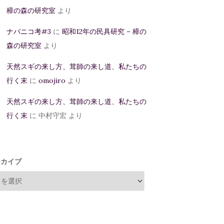
樟の森の研究室
より
ナバニコ考#3
に
昭和12年の民具研究 – 樟の
森の研究室
より
天然スギの来し方、茸師の来し道、私たちの
行く末
に
omojiro
より
天然スギの来し方、茸師の来し道、私たちの
行く末
に
中村守宏
より
ーカイブ