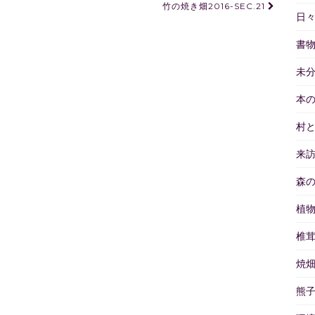
竹の焼き畑2016-SEC.21
日
書
未
本
村
来
森
植
椎
焼
熊