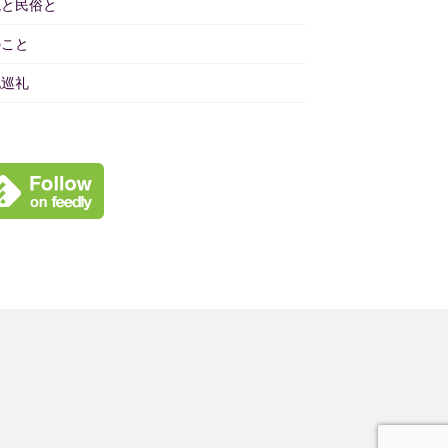
境と民俗と
のこと
地巡礼