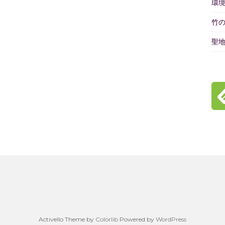
環
竹
聖
Activello Theme by
Colorlib
Powered by
WordPress