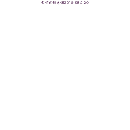
投
竹の焼き畑2016-SEC.20
稿
ナ
ビ
ゲ
ー
シ
ョ
ン