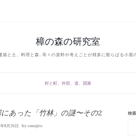
樟の森の研究室
建築と土、料理と森…等々の資料や考えごとが雑多に散らばる小屋
村と町、外部、道、国家
部にあった「竹林」の謎〜その2
検
by
16年8月26日
omojiro