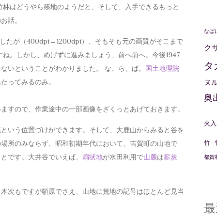
竹林はどうやら篠地のようだと、そして、入手できるもっと
のお話。
なば
が（400dpi→1200dpi）、そもそも元の画質がそこまで
ク
ね。しかし、めげずに進みましょう、前へ前へ。今後1947
タ
ないということがわかりました。 な、ら、ば。
国土地理院
あたってみるのみ。
ヌ
奥
ますので、作業途中の一部画像をざくっとあげておきます。
火入
という位置づけができます。そして、大鹿山からみると谷を
竹
の場所のみならず、昭和初期年代において、吉賀町の山地で
ことです。大井谷でいえば、
扇状地
が水田利用で
山麓
は
薪炭
都賀
。
木次もですが頓原でさえ、山地に荒地の記号はほとんど見当
。
最