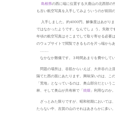
島根県
の西に端に位置する大鹿山の北西部の
も古い航空写真を入手してみよういうのが前回
入手しました。約4000円。解像度はあがりました
ではなかったようです。なんでしょ う。失敗です
年頃の航空写真はそこまでして取り寄せる必要は
のウェブサイトで閲覧できるものを片っ端から
………
なかなか難儀です。３時間あまりを費やしてい
問題の場所は、谷筋からいえば、大井谷の上流
隔てた西の面にあたります。興味深いのは、こ
「荒地」となっているのは、奥山部分だという
林、そして奥山が共有林で「
焼畑
」利用なのか
ざっとみた限りですが、昭和初期においては、
たらない中、吉賀の山のそれはあきらかに多い