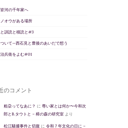
州皆河の千年家へ
サノオウがある場所
と訓読と積読と#3
について—西石見と豊後のあいだで想う
治兵衛をよむ#01
近のコメント
粗朶ってなあに？
に
尊い家とは何か〜今和次
郎とB.タウトと – 樟の森の研究室
より
松江騒擾事件と切腹
に
令和７年文化の日に –