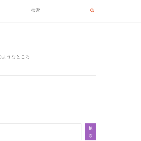
のようなところ
索
検
索