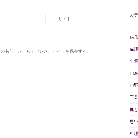
カ
信
倫
分の名前、メールアドレス、サイトを保存する。
出
山
山
工
庭
思
料