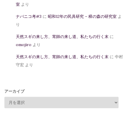
室
より
ナバニコ考#3
に
昭和12年の民具研究 – 樟の森の研究室
よ
り
天然スギの来し方、茸師の来し道、私たちの行く末
に
omojiro
より
天然スギの来し方、茸師の来し道、私たちの行く末
に
中村
守宏
より
アーカイブ