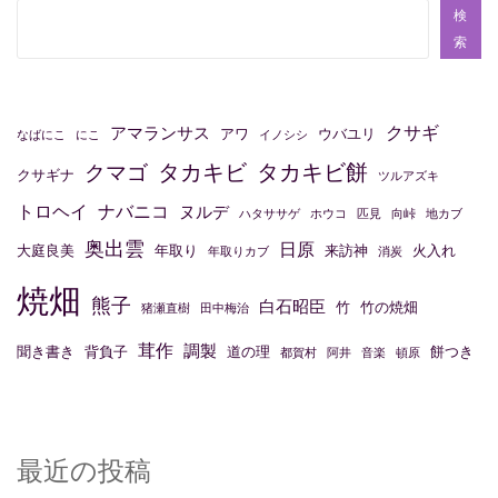
検
索
クサギ
アマランサス
アワ
ウバユリ
なばにこ
にこ
イノシシ
タカキビ
タカキビ餅
クマゴ
クサギナ
ツルアズキ
トロヘイ
ナバニコ
ヌルデ
ハタササゲ
ホウコ
匹見
向峠
地カブ
奥出雲
日原
大庭良美
年取り
来訪神
火入れ
年取りカブ
消炭
焼畑
熊子
白石昭臣
竹
竹の焼畑
猪瀬直樹
田中梅治
茸作
調製
聞き書き
背負子
道の理
餅つき
都賀村
阿井
音楽
頓原
最近の投稿