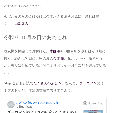
とひろいあげてみようと思う。
ぬばたまの夜のふけゆけば久木おふる清き河原に千鳥しば鳴
く
山部赤人
令和3年10月23日のあれこれ
扇風機を掃除して片付けた。
木酢液
400倍希釈を少しばかり畑に
撒く。続きは翌日に。家の裏の
金木犀
、花がようやく咲きそう
だ。香りはじめている。例年よりおよそ一月半ほども遅れている
か。
blog,こどもと読む
たくさんのふしぎ
。なんと、
ダーウィン
のミ
ミズのお話だ。木次図書館で借りてこよう。