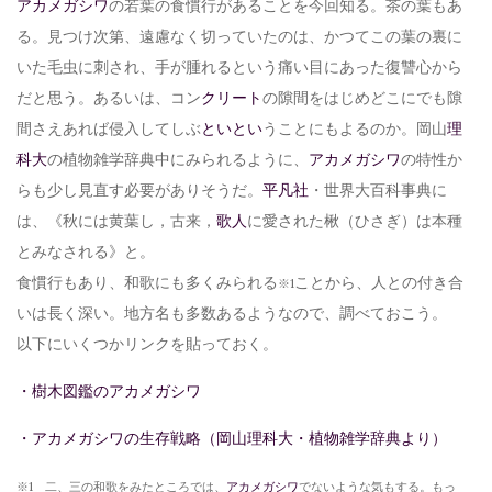
アカメガシワ
の若葉の食慣行があることを今回知る。茶の葉もあ
る。見つけ次第、遠慮なく切っていたのは、かつてこの葉の裏に
いた毛虫に刺され、手が腫れるという痛い目にあった復讐心から
だと思う。あるいは、コン
クリート
の隙間をはじめどこにでも隙
間さえあれば侵入してしぶ
といとい
うことにもよるのか。岡山
理
科大
の植物雑学辞典中にみられるように、
アカメガシワ
の特性か
らも少し見直す必要がありそうだ。
平凡社
・世界大百科事典に
は、《秋には黄葉し，古来，
歌人
に愛された楸（ひさぎ）は本種
とみなされる》と。
食慣行もあり、和歌にも多くみられる
ことから、人との付き合
※1
いは長く深い。地方名も多数あるようなので、調べておこう。
以下にいくつかリンクを貼っておく。
・樹木図鑑のアカメガシワ
・アカメガシワの生存戦略（岡山理科大・植物雑学辞典より）
※1 二、三の和歌をみたところでは、
アカメガシワ
でないような気もする。もっ