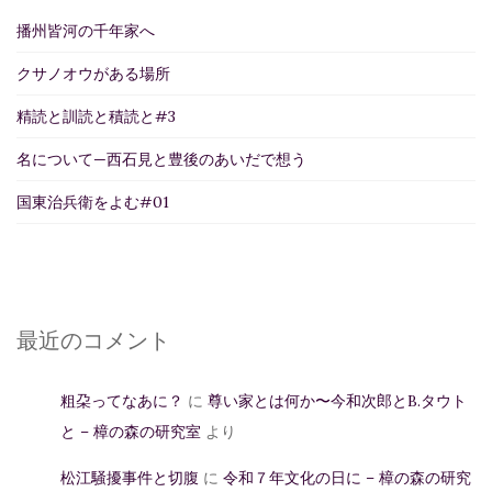
播州皆河の千年家へ
クサノオウがある場所
精読と訓読と積読と#3
名について—西石見と豊後のあいだで想う
国東治兵衛をよむ#01
最近のコメント
粗朶ってなあに？
に
尊い家とは何か〜今和次郎とB.タウト
と – 樟の森の研究室
より
松江騒擾事件と切腹
に
令和７年文化の日に – 樟の森の研究