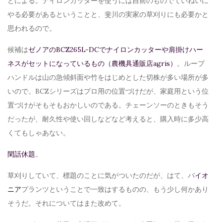
とによる。ナイロンカッターを使うには自前のものでていねいに
やる必要があるということと、斐川の実家の草刈りにも必要かと
思われるので。
候補は
ゼノアのBCZ265L-DCでナイロンカッターや肩掛けハー
ネスがセットになっているもの（農機具通販店agris）
。ループ
ハンドルは山の急傾斜面や竹をはじめとした切株が多い場所が多
いので。BCZシリーズはプロ用の位置づけだが、家庭用という位
置づけがそもそもおかしいのである。チェーンソーのときもそう
だったが、耐久性や使い回しなどなど考えると、購入時に多少高
くてもしゃあない。
閑話休題
。
草刈りしていて、標題のことに気がついたのだが、はて、パ
イオ
ニア
プランツということで一致はするものの、もう少し何かあり
そうだ。それについてはまた改めて。