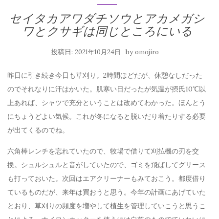
セイタカアワダチソウとアカメガシ
ワとクサギは同じところにいる
投稿日:
by
2021年10月24日
omojiro
昨日に引き続き今日も草刈り。2時間ほどだが、休憩なしだった
のでそれなりに汗はかいた。肌寒い日だったが気温が摂氏10℃以
上あれば、シャツで充分ということは改めてわかった。ほんとう
にちょうどよい気候。これが冬になると脱いだり着たりする必要
が出てくるのでね。
六角棒レンチを忘れていたので、牧場で借りて刈払機の刃を交
換。シュルシュルと音がしていたので、ゴミを飛ばしてグリース
も打っておいた。次回はエアクリーナーもみておこう。都度借り
ているものだが、来年は買おうと思う。今年の計画にあげていた
とおり、草刈りの頻度を増やして植生を管理していこうと思うこ