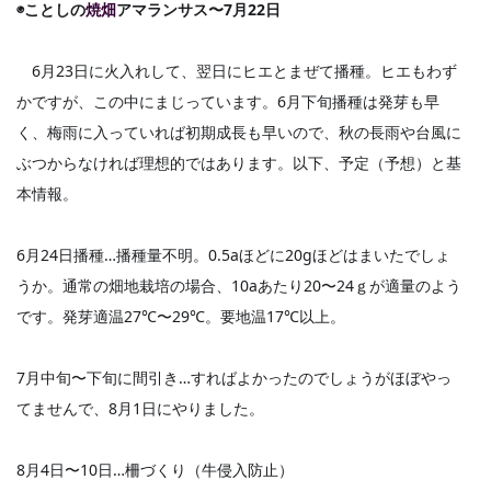
◉ことしの
焼畑
アマランサス〜7月22日
　6月23日に火入れして、翌日にヒエとまぜて播種。ヒエもわず
かですが、この中にまじっています。6月下旬播種は発芽も早
く、梅雨に入っていれば初期成長も早いので、秋の長雨や台風に
ぶつからなければ理想的ではあります。以下、予定（予想）と基
本情報。
6月24日播種…播種量不明。0.5aほどに20gほどはまいたでしょ
うか。通常の畑地栽培の場合、10aあたり20〜24ｇが適量のよう
です。発芽適温27℃〜29℃。要地温17℃以上。
7月中旬〜下旬に間引き…すればよかったのでしょうがほぼやっ
てませんで、8月1日にやりました。
8月4日〜10日…柵づくり（牛侵入防止）