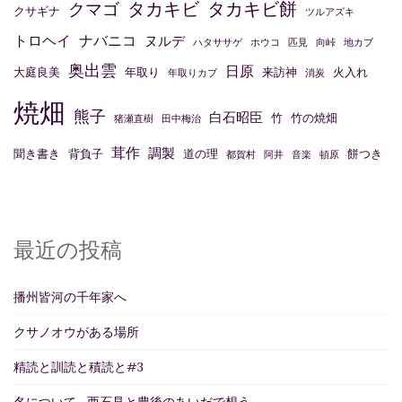
タカキビ
タカキビ餅
クマゴ
クサギナ
ツルアズキ
トロヘイ
ナバニコ
ヌルデ
ハタササゲ
ホウコ
匹見
向峠
地カブ
奥出雲
日原
大庭良美
年取り
来訪神
火入れ
年取りカブ
消炭
焼畑
熊子
白石昭臣
竹
竹の焼畑
猪瀬直樹
田中梅治
茸作
調製
聞き書き
背負子
道の理
餅つき
都賀村
阿井
音楽
頓原
最近の投稿
播州皆河の千年家へ
クサノオウがある場所
精読と訓読と積読と#3