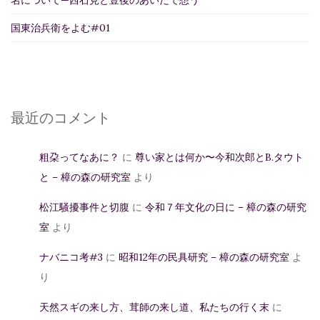
名について—西石見と豊後のあいだで想う
国東治兵衛をよむ#01
最近のコメント
粗朶ってなあに？
に
尊い家とは何か〜今和次郎とB.タウト
と – 樟の森の研究室
より
松江騒擾事件と切腹
に
令和７年文化の日に – 樟の森の研究
室
より
ナバニコ考#3
に
昭和12年の民具研究 – 樟の森の研究室
よ
り
天然スギの来し方、茸師の来し道、私たちの行く末
に