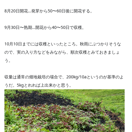
8月20日開花…発芽から50〜60日後に開花する。
9月30日〜熟期…開花から40〜50日で収穫。
10月10日までには収穫といったところ。秋雨にぶつかりそうな
ので、実の入り方などをみながら、順次収穫とみておきましょ
う。
収量は通常の畑地栽培の場合で、200kg/10aというのが基準のよ
うだ。5kgとれれば上出来かと思う。