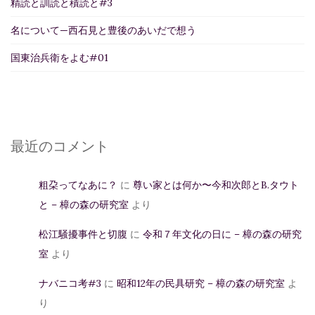
精読と訓読と積読と#3
名について—西石見と豊後のあいだで想う
国東治兵衛をよむ#01
最近のコメント
粗朶ってなあに？
に
尊い家とは何か〜今和次郎とB.タウト
と – 樟の森の研究室
より
松江騒擾事件と切腹
に
令和７年文化の日に – 樟の森の研究
室
より
ナバニコ考#3
に
昭和12年の民具研究 – 樟の森の研究室
よ
り