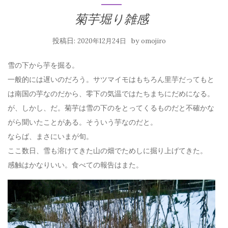
菊芋堀り雑感
投稿日:
by
2020年12月24日
omojiro
雪の下から芋を掘る。
一般的には遅いのだろう。サツマイモはもちろん里芋だってもと
は南国の芋なのだから、零下の気温ではたちまちにだめになる。
が、しかし、だ。菊芋は雪の下のをとってくるものだと不確かな
がら聞いたことがある。そういう芋なのだと。
ならば、まさにいまが旬。
ここ数日、雪も溶けてきた山の畑でためしに掘り上げてきた。
感触はかなりいい。食べての報告はまた。