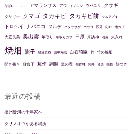
クサギ
アマランサス
アワ
ウバユリ
なばにこ
にこ
イノシシ
タカキビ
タカキビ餅
クマゴ
クサギナ
ツルアズキ
トロヘイ
ナバニコ
ヌルデ
ハタササゲ
ホウコ
匹見
向峠
地カブ
奥出雲
日原
大庭良美
年取り
来訪神
火入れ
年取りカブ
消炭
焼畑
熊子
白石昭臣
竹
竹の焼畑
猪瀬直樹
田中梅治
茸作
調製
聞き書き
背負子
道の理
餅つき
都賀村
阿井
音楽
頓原
最近の投稿
播州皆河の千年家へ
クサノオウがある場所