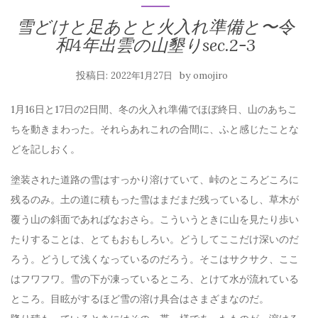
雪どけと足あとと火入れ準備と〜令
和4年出雲の山墾りsec.2-3
投稿日:
by
2022年1月27日
omojiro
1月16日と17日の2日間、冬の火入れ準備でほぼ終日、山のあちこ
ちを動きまわった。それらあれこれの合間に、ふと感じたことな
どを記しおく。
塗装された道路の雪はすっかり溶けていて、峠のところどころに
残るのみ。土の道に積もった雪はまだまだ残っているし、草木が
覆う山の斜面であればなおさら。こういうときに山を見たり歩い
たりすることは、とてもおもしろい。どうしてここだけ深いのだ
ろう。どうして浅くなっているのだろう。そこはサクサク、ここ
はフワフワ。雪の下が凍っているところ、とけて水が流れている
ところ。目眩がするほど雪の溶け具合はさまざまなのだ。