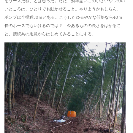
をリースだね、とは思った。ただ、効率悪いこの小さいやつのい
いところは、ひとりでも動かせること。やりようかもしらん。
ポンプは全揚程30ｍとある。こうしたゆるやかな傾斜なら40ｍ
長のホースでもいけるのでは？ 今あるものの長さをはかるこ
と、接続具の用意からはじめてみることにする。