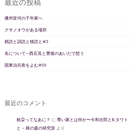
最近の投稿
播州皆河の千年家へ
クサノオウがある場所
精読と訓読と積読と#3
名について—西石見と豊後のあいだで想う
国東治兵衛をよむ#01
最近のコメント
粗朶ってなあに？
に
尊い家とは何か〜今和次郎とB.タウト
と – 樟の森の研究室
より