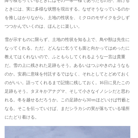
降り積もっているときにはその一帯一様であったものが、溶ける
ときには、実に多様な状態を現出する。なぜそうなっているのか
を推しはかりながら、土地の性状を、ミクロのモザイクを少しず
つつかんでいくのは、ほんとに楽しい。
雪が示すものに限らず、土地の性状を知る上で、鳥や獣は先生に
なってくれる。ただ、どんなに乞うても面と向かってはめったに
教えてはくれないので、ふともらしてくれるような一言は貴重
だ。雪の上に残された足跡もそう。あるいはつぶやきのようなも
のか。安易に意味を付託するではなく、それとしてとどめておく
のがいい。語ってくれるまで記憶に残しておく。16日に見たこの
足跡もそう。タヌキかアナグマ、そして小さなイノシシだと思わ
れる。冬を越せるだろうか。この足跡から30ｍほどいけば竹藪と
なる。そこを伝っていけば、まだシラカシの実が落ちている場所
にたどり着ける。