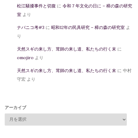
松江騒擾事件と切腹
に
令和７年文化の日に – 樟の森の研究
室
より
ナバニコ考#3
に
昭和12年の民具研究 – 樟の森の研究室
よ
り
天然スギの来し方、茸師の来し道、私たちの行く末
に
omojiro
より
天然スギの来し方、茸師の来し道、私たちの行く末
に
中村
守宏
より
アーカイブ