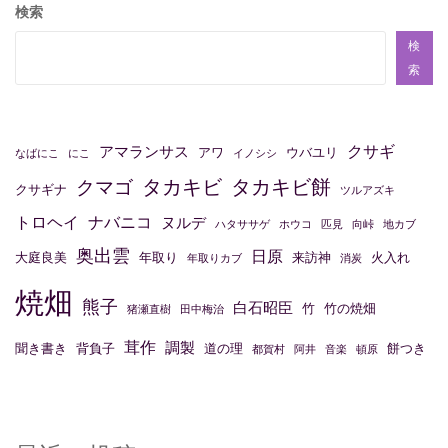
検索
検
索
クサギ
アマランサス
アワ
ウバユリ
なばにこ
にこ
イノシシ
タカキビ
タカキビ餅
クマゴ
クサギナ
ツルアズキ
トロヘイ
ナバニコ
ヌルデ
ハタササゲ
ホウコ
匹見
向峠
地カブ
奥出雲
日原
大庭良美
年取り
来訪神
火入れ
年取りカブ
消炭
焼畑
熊子
白石昭臣
竹
竹の焼畑
猪瀬直樹
田中梅治
茸作
調製
聞き書き
背負子
道の理
餅つき
都賀村
阿井
音楽
頓原