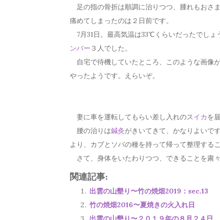
足の指の骨折は順調に治りつつ、腫れもおさま
痛めてしまったのは２日前です。
7月31日。最高気温は33℃くらいだったでしょ
ンバー
３人でした。
自宅で待機していたところ、このような画像が
やったようです。えらいぞ。
妻に車を運転してもらい差し入れのス
イカ
を
腰の治りは
鍼灸
がきいてきて、かなりよいで
より、カブとソバの種を持って帰って整理する
さて、身体をいたわりつつ、できることを粛々
関連記事:
出雲の山墾り〜竹の焼畑2019：sec.13
竹の焼畑2016〜夏焼きの火入れ日
出雲の山墾り〜２０１９年の８月２４日