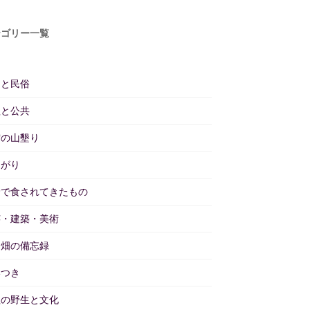
テゴリー一覧
仰と民俗
理と公共
雲の山墾り
あがり
野で食されてきたもの
芸・建築・美術
と畑の備忘録
いつき
理の野生と文化