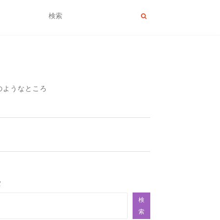
のようなところ
索
検
索