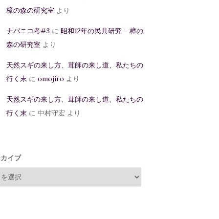
樟の森の研究室
より
ナバニコ考#3
に
昭和12年の民具研究 – 樟の
森の研究室
より
天然スギの来し方、茸師の来し道、私たちの
行く末
に
omojiro
より
天然スギの来し方、茸師の来し道、私たちの
行く末
に
中村守宏
より
ーカイブ