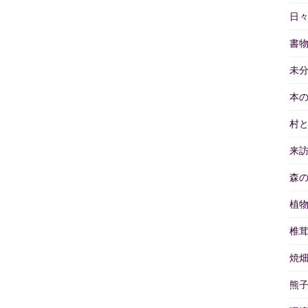
日
書
未
本
村
来
森
植
椎
焼
熊