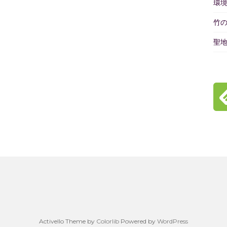
環
竹
聖
Activello Theme by
Colorlib
Powered by
WordPress