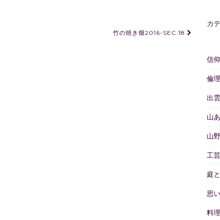
カ
竹の焼き畑2016-SEC.18
信
倫
出
山
山
工
庭
思
料