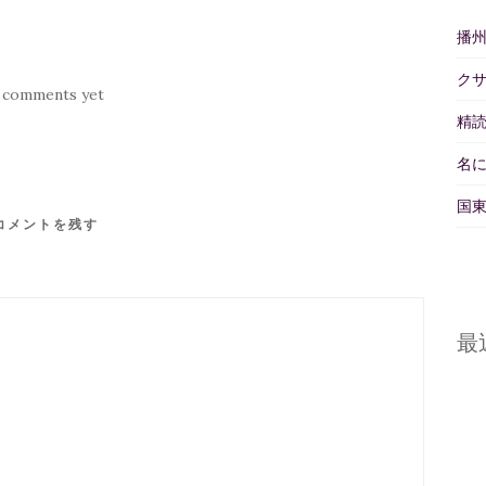
播
ク
 comments yet
精読
名
国東
コメントを残す
最