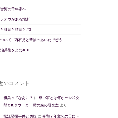
州皆河の千年家へ
サノオウがある場所
と訓読と積読と#3
について—西石見と豊後のあいだで想う
治兵衛をよむ#01
近のコメント
粗朶ってなあに？
に
尊い家とは何か〜今和次
郎とB.タウトと – 樟の森の研究室
より
松江騒擾事件と切腹
に
令和７年文化の日に –