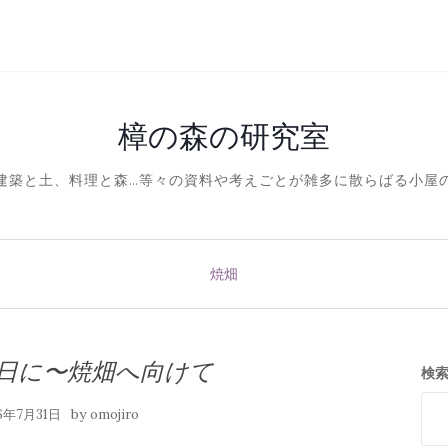
樟の森の研究室
建築と土、料理と森…等々の資料や考えごとが雑多に散らばる小屋
焼畑
る日に〜焼畑へ向けて
検
by
16年7月31日
omojiro