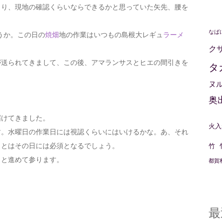
り、現地の確認くらいならできるかと思っていた矢先、腰を
なば
うか。この日の
焼畑
地の作業はいつもの島根大レギュ
ラーメ
ク
送られてきまして、この後、アマランサスとヒエの間引きを
タ
ヌ
奥
届けてきました。
火入
す。水曜日の作業日には視認くらいにはいけるかな。あ、それ
ことはその日には必須となるでしょう。
竹
と進めて参ります。
都賀
最