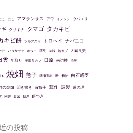
アマランサス
アワ
ウバユリ
にこ
にこ
イノシシ
タカキビ
クマゴ
サギ
クサギナ
カキビ餅
トロヘイ
ナバニコ
ツルアズキ
ルデ
大庭良美
ハタササゲ
ホウコ
匹見
向峠
地カブ
出雲
日原
年取り
来訪神
年取りカブ
消炭
焼畑
熊子
白石昭臣
れ
猪瀬直樹
田中梅治
茸作
調製
竹の焼畑
聞き書き
背負子
道の理
餅つき
村
阿井
音楽
頓原
近の投稿