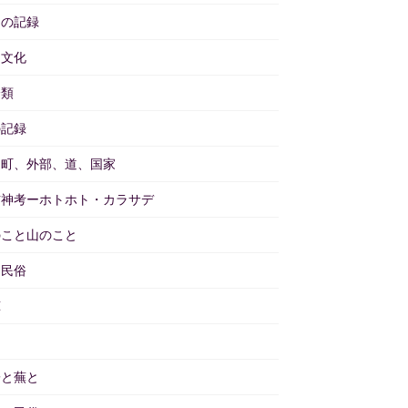
々の記録
物文化
分類
の記録
と町、外部、道、国家
訪神考ーホトホト・カラサデ
のこと山のこと
物民俗
茸
畑
子と蕪と