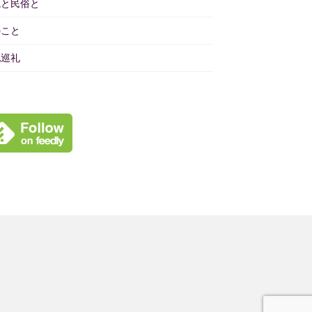
境と民俗と
のこと
地巡礼