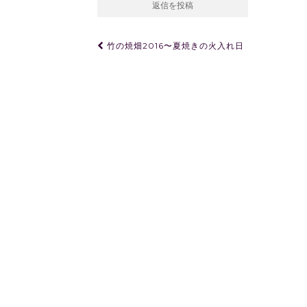
投
竹の焼畑2016〜夏焼きの火入れ日
稿
ナ
ビ
ゲ
ー
シ
ョ
ン