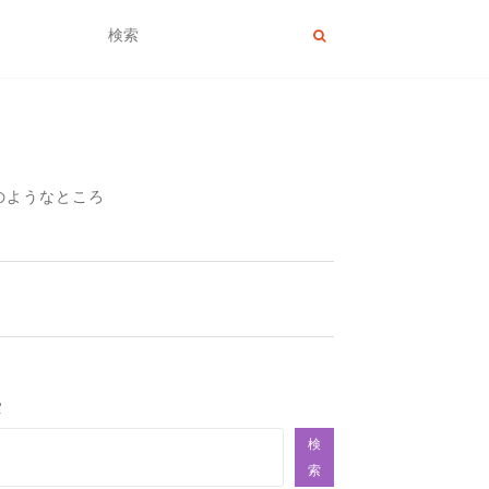
のようなところ
索
検
索