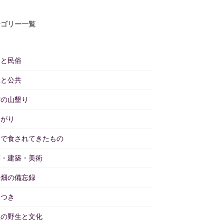
テゴリー一覧
仰と民俗
理と公共
雲の山墾り
あがり
野で食されてきたもの
芸・建築・美術
と畑の備忘録
いつき
理の野生と文化