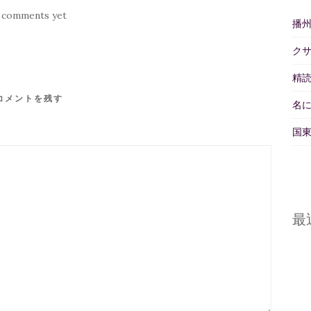
 comments yet
播
ク
精読
コメントを残す
名
国東
最