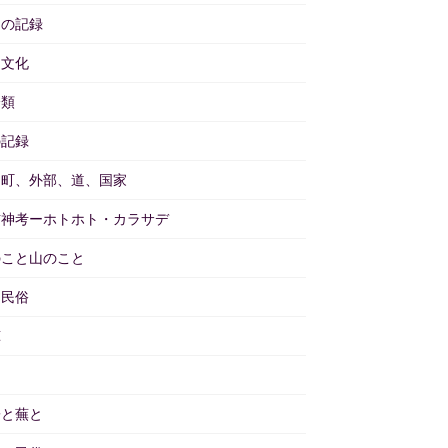
々の記録
物文化
分類
の記録
と町、外部、道、国家
訪神考ーホトホト・カラサデ
のこと山のこと
物民俗
茸
畑
子と蕪と