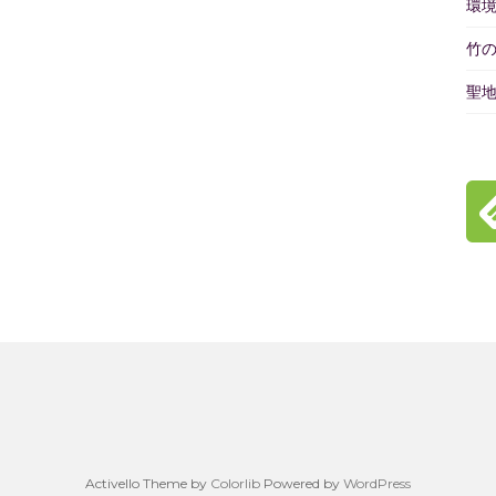
環
竹
聖
Activello Theme by
Colorlib
Powered by
WordPress