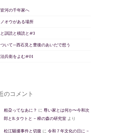
州皆河の千年家へ
サノオウがある場所
と訓読と積読と#3
について—西石見と豊後のあいだで想う
治兵衛をよむ#01
近のコメント
粗朶ってなあに？
に
尊い家とは何か〜今和次
郎とB.タウトと – 樟の森の研究室
より
松江騒擾事件と切腹
に
令和７年文化の日に –