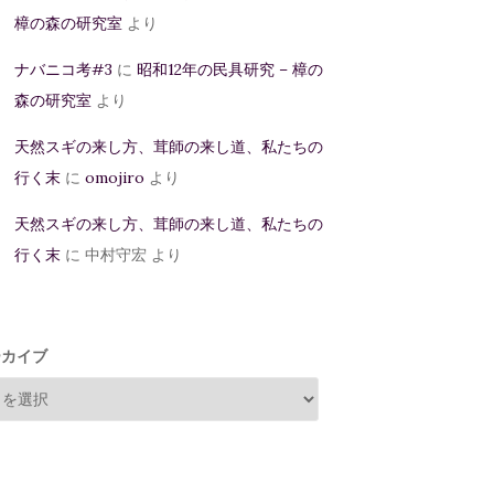
樟の森の研究室
より
ナバニコ考#3
に
昭和12年の民具研究 – 樟の
森の研究室
より
天然スギの来し方、茸師の来し道、私たちの
行く末
に
omojiro
より
天然スギの来し方、茸師の来し道、私たちの
行く末
に
中村守宏
より
ーカイブ