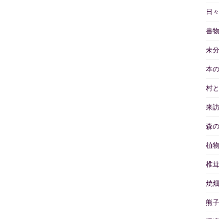
日
書
未
本
村
来
森
植
椎
焼
熊