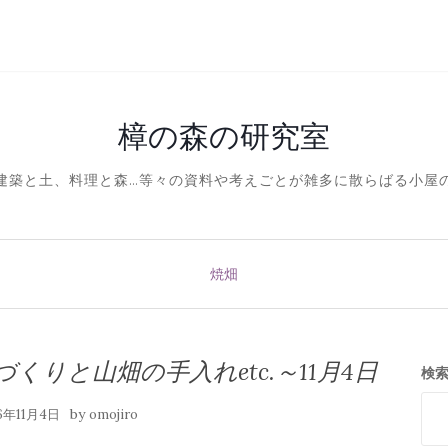
樟の森の研究室
建築と土、料理と森…等々の資料や考えごとが雑多に散らばる小屋
焼畑
りと山畑の手入れetc.～11月4日
検
by
16年11月4日
omojiro