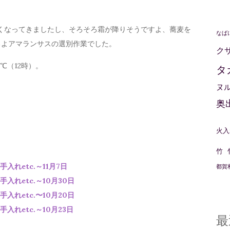
寒くなってきましたし、そろそろ霜が降りそうですよ、蕎麦を
なば
るよアマランサスの選別作業でした。
ク
℃（12時）。
タ
ヌ
奥
火入
竹
れetc.～11月7日
都賀
れetc.～10月30日
れetc.〜10月20日
れetc.～10月23日
最