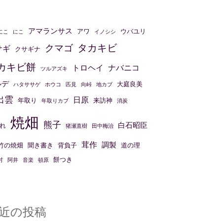
アマランサス
アワ
ウバユリ
にこ
にこ
イノシシ
タカキビ
クマゴ
サギ
クサギナ
カキビ餅
トロヘイ
ナバニコ
ツルアズキ
ルデ
大庭良美
ハタササゲ
ホウコ
匹見
向峠
地カブ
出雲
日原
年取り
来訪神
年取りカブ
消炭
焼畑
熊子
白石昭臣
れ
猪瀬直樹
田中梅治
茸作
調製
竹の焼畑
聞き書き
背負子
道の理
餅つき
村
阿井
音楽
頓原
近の投稿