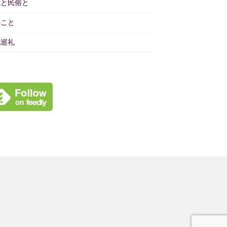
境と民俗と
のこと
地巡礼