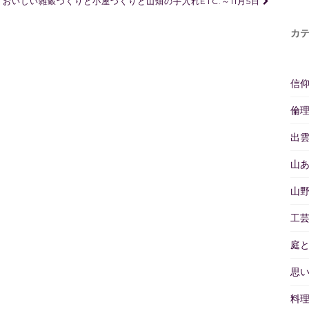
おいしい雑穀づくりと小屋づくりと山畑の手入れETC.～11月5日
カ
信
倫
出
山
山
工
庭
思
料