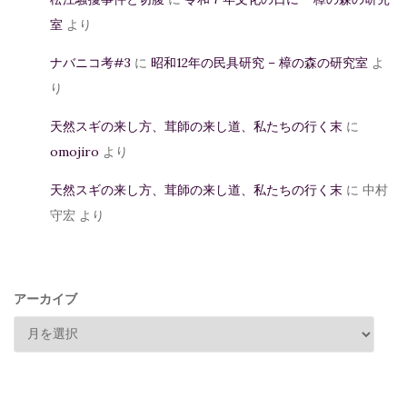
室
より
ナバニコ考#3
に
昭和12年の民具研究 – 樟の森の研究室
よ
り
天然スギの来し方、茸師の来し道、私たちの行く末
に
omojiro
より
天然スギの来し方、茸師の来し道、私たちの行く末
に
中村
守宏
より
アーカイブ