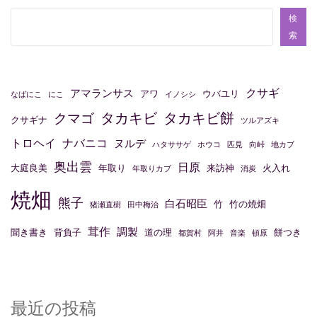
ゲ
ー
検
索
シ
ョ
ン
クサギ
アマランサス
アワ
ウバユリ
なばにこ
にこ
イノシシ
タカキビ
タカキビ餅
クマゴ
クサギナ
ツルアズキ
トロヘイ
ナバニコ
ヌルデ
ハタササゲ
ホウコ
匹見
向峠
地カブ
奥出雲
日原
大庭良美
年取り
来訪神
火入れ
年取りカブ
消炭
焼畑
熊子
白石昭臣
竹
竹の焼畑
猪瀬直樹
田中梅治
茸作
調製
聞き書き
背負子
道の理
餅つき
都賀村
阿井
音楽
頓原
最近の投稿