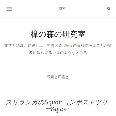
ナビゲーション切り替え
樟の森の研究室
文学と焼畑、建築と土、料理と森…等々の資料や考えごとが雑
多に散らばる小屋のようなところ
環境と民俗と
スリランカの&quot;コンポストツリ
ー&quot;