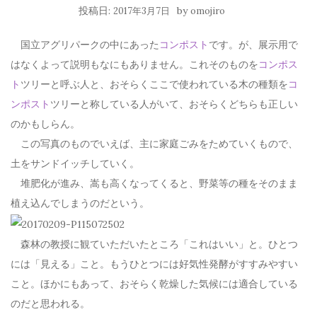
投稿日:
by
2017年3月7日
omojiro
国立アグリパークの中にあった
コンポスト
です。が、展示用で
はなくよって説明もなにもありません。これそのものを
コンポス
ト
ツリーと呼ぶ人と、おそらくここで使われている木の種類を
コ
ンポスト
ツリーと称している人がいて、おそらくどちらも正しい
のかもしらん。
この写真のものでいえば、主に家庭ごみをためていくもので、
土をサンドイッチしていく。
堆肥化が進み、嵩も高くなってくると、野菜等の種をそのまま
植え込んでしまうのだという。
森林の教授に観ていただいたところ「これはいい」と。ひとつ
には「見える」こと。もうひとつには好気性発酵がすすみやすい
こと。ほかにもあって、おそらく乾燥した気候には適合している
のだと思われる。