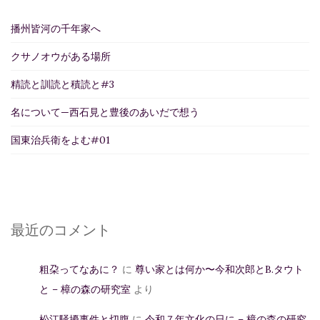
播州皆河の千年家へ
クサノオウがある場所
精読と訓読と積読と#3
名について—西石見と豊後のあいだで想う
国東治兵衛をよむ#01
最近のコメント
粗朶ってなあに？
に
尊い家とは何か〜今和次郎とB.タウト
と – 樟の森の研究室
より
松江騒擾事件と切腹
に
令和７年文化の日に – 樟の森の研究