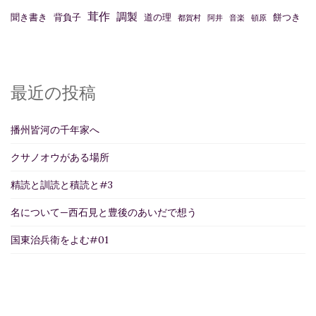
茸作
調製
聞き書き
背負子
道の理
餅つき
都賀村
阿井
音楽
頓原
最近の投稿
播州皆河の千年家へ
クサノオウがある場所
精読と訓読と積読と#3
名について—西石見と豊後のあいだで想う
国東治兵衛をよむ#01