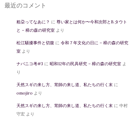
最近のコメント
粗朶ってなあに？
に
尊い家とは何か〜今和次郎とB.タウト
と – 樟の森の研究室
より
松江騒擾事件と切腹
に
令和７年文化の日に – 樟の森の研究
室
より
ナバニコ考#3
に
昭和12年の民具研究 – 樟の森の研究室
よ
り
天然スギの来し方、茸師の来し道、私たちの行く末
に
omojiro
より
天然スギの来し方、茸師の来し道、私たちの行く末
に
中村
守宏
より