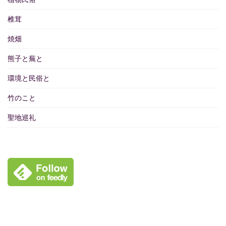
椎茸
焼畑
熊子と蕪と
環境と民俗と
竹のこと
聖地巡礼