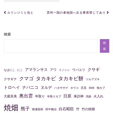
投
ルリシジミと虫と
雲州一国の者他国へ出る事甚禁じてあり
稿
ナ
ビ
検索
ゲ
検
ー
索
シ
ョ
クサギ
アマランサス
アワ
ウバユリ
なばにこ
にこ
イノシシ
ン
タカキビ
タカキビ餅
クマゴ
クサギナ
ツルアズキ
トロヘイ
ナバニコ
ヌルデ
ハタササゲ
ホウコ
匹見
向峠
地カブ
奥出雲
日原
大庭良美
年取り
来訪神
火入れ
年取りカブ
消炭
焼畑
熊子
白石昭臣
竹
竹の焼畑
猪瀬直樹
田中梅治