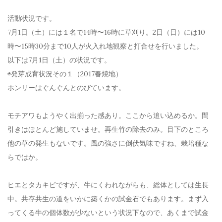
活動状況です。
7月1日（土）には１名で14時〜16時に草刈り。2日（日）には10
時〜15時30分まで10人が火入れ地観察と打合せを行いました。
以下は7月1日（土）の状況です。
◉発芽成育状況その１（2017春焼地）
ホンリーはぐんぐんとのびています。
モチアワもようやく出揃った感あり。ここから追い込めるか。間
引きはほとんど施していませ。再生竹の除去のみ。目下のところ
他の草の発生もないです。風の強さに倒伏気味ですね、栽培種な
らではか。
ヒエとタカキビですが、牛にくわれながらも、総体としては生長
中。共存共生の道をいかに築くかの試金石でもあります。まず入
ってくる牛の個体数が少ないという状況下なので、あくまで試金