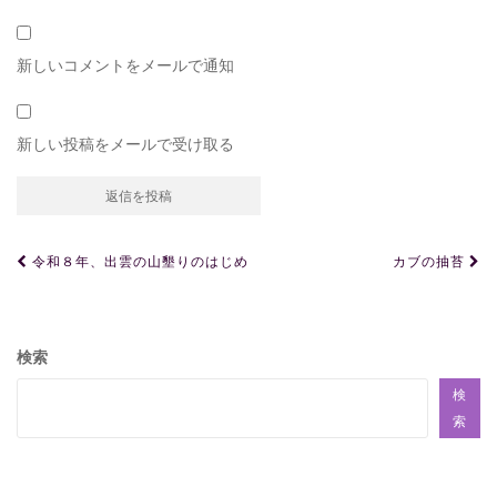
新しいコメントをメールで通知
新しい投稿をメールで受け取る
投
令和８年、出雲の山墾りのはじめ
カブの抽苔
稿
ナ
ビ
検索
ゲ
検
ー
索
シ
ョ