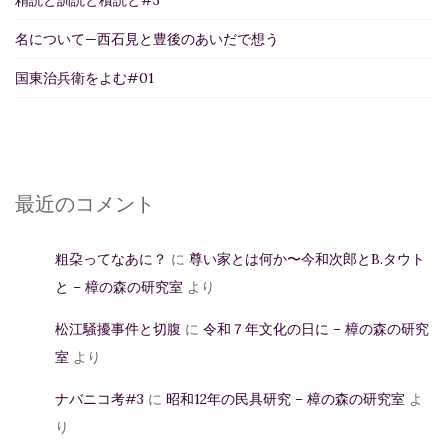
名について—西石見と豊後のあいだで想う
国東治兵衛をよむ#01
最近のコメント
粗朶ってなあに？
に
尊い家とは何か〜今和次郎とB.タウト
と – 樟の森の研究室
より
松江騒擾事件と切腹
に
令和７年文化の日に – 樟の森の研究
室
より
ナバニコ考#3
に
昭和12年の民具研究 – 樟の森の研究室
よ
り