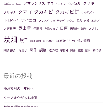
クサギ
アマランサス
アワ
ウバユリ
なばにこ
にこ
イノシシ
ン
タカキビ
タカキビ餅
クマゴ
クサギナ
ツルアズキ
トロヘイ
ナバニコ
ヌルデ
ハタササゲ
ホウコ
匹見
向峠
地カブ
奥出雲
日原
大庭良美
年取り
来訪神
火入れ
年取りカブ
消炭
焼畑
熊子
白石昭臣
竹
竹の焼畑
猪瀬直樹
田中梅治
茸作
調製
聞き書き
背負子
道の理
餅つき
都賀村
阿井
音楽
頓原
最近の投稿
播州皆河の千年家へ
クサノオウがある場所
精読と訓読と積読と#3