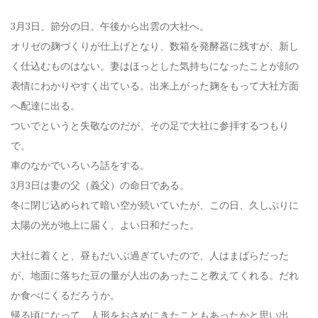
3月3日、節分の日。午後から出雲の大社へ。
オリゼの麹づくりが仕上げとなり、数箱を発酵器に残すが、新し
く仕込むものはない。妻はほっとした気持ちになったことが顔の
表情にわかりやすく出ている。出来上がった麹をもって大社方面
へ配達に出る。
ついでというと失敬なのだが、その足で大社に参拝するつもり
で。
車のなかでいろいろ話をする。
3月3日は妻の父（義父）の命日である。
冬に閉じ込められて暗い空が続いていたが、この日、久しぶりに
太陽の光が地上に届く、よい日和だった。
大社に着くと、昼もだいぶ過ぎていたので、人はまばらだった
が、地面に落ちた豆の量が人出のあったこと教えてくれる。だれ
か食べにくるだろうか。
帰る頃になって、人形をおさめにきたこともあったかと思い出