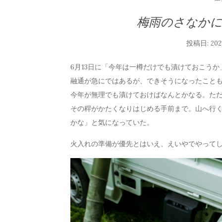
梅雨のさなか
投稿日:
20
6月13日に「今年は一樽だけでも漬けておこう
融通が急にではあるが、できそうになったこと
今年が無理でも漬けておけばなんとかなる。た
その稈がかたくなりはじめる手前まで。山へ行
かな」と気になっていた。
火入れの準備が優先とはいえ、えいやでやって