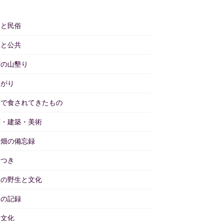
仰と民俗
理と公共
雲の山墾り
あがり
野で食されてきたもの
芸・建築・美術
と畑の備忘録
いつき
理の野生と文化
々の記録
物文化