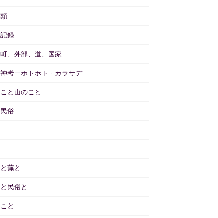
分類
の記録
と町、外部、道、国家
訪神考ーホトホト・カラサデ
のこと山のこと
物民俗
茸
畑
子と蕪と
境と民俗と
のこと