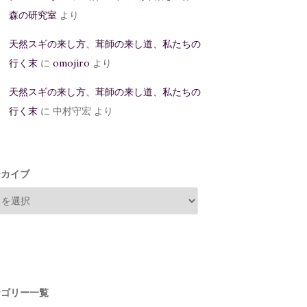
森の研究室
より
天然スギの来し方、茸師の来し道、私たちの
行く末
に
omojiro
より
天然スギの来し方、茸師の来し道、私たちの
行く末
に
中村守宏
より
ーカイブ
テゴリー一覧