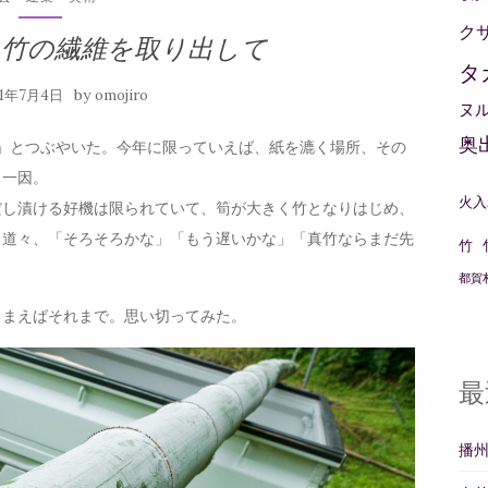
ク
に竹の繊維を取り出して
タ
by
21年7月4日
omojiro
ヌ
奥
か」とつぶやいた。今年に限っていえば、紙を漉く場所、その
も一因。
火入
だし漬ける好機は限られていて、筍が大きく竹となりはじめ、
く道々、「そろそろかな」「もう遅いかな」「真竹ならまだ先
竹
都賀
しまえばそれまで。思い切ってみた。
最
播