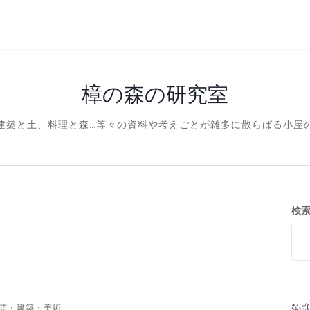
樟の森の研究室
建築と土、料理と森…等々の資料や考えごとが雑多に散らばる小屋
検
なば
芸・建築・美術