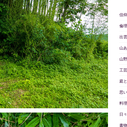
信
倫
出
山
山
工
庭
思
料
日
書