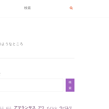
のようなところ
索
検
索
アマランサス
アワ
ウバユリ
にこ
にこ
イノシシ