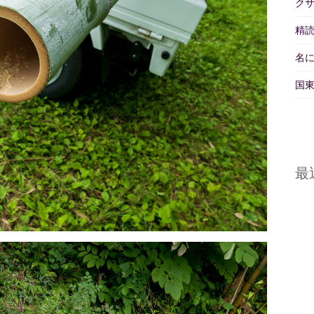
ク
精読
名
国東
最