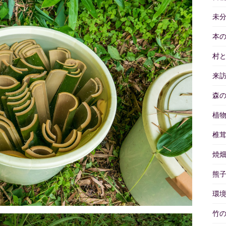
未
本
村
来
森
植
椎
焼
熊
環
竹