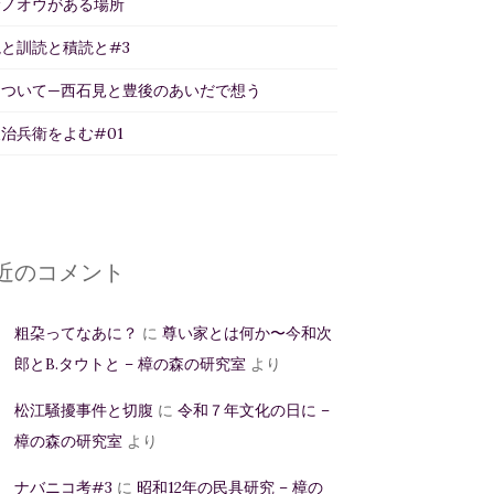
サノオウがある場所
と訓読と積読と#3
について—西石見と豊後のあいだで想う
治兵衛をよむ#01
近のコメント
粗朶ってなあに？
に
尊い家とは何か〜今和次
郎とB.タウトと – 樟の森の研究室
より
松江騒擾事件と切腹
に
令和７年文化の日に –
樟の森の研究室
より
ナバニコ考#3
に
昭和12年の民具研究 – 樟の