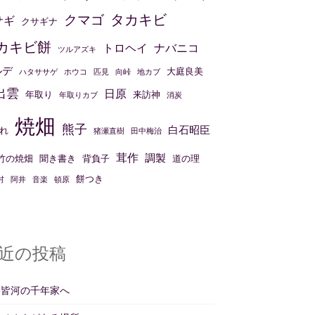
タカキビ
クマゴ
サギ
クサギナ
カキビ餅
トロヘイ
ナバニコ
ツルアズキ
ルデ
大庭良美
ハタササゲ
ホウコ
匹見
向峠
地カブ
出雲
日原
年取り
来訪神
年取りカブ
消炭
焼畑
熊子
白石昭臣
れ
猪瀬直樹
田中梅治
茸作
調製
竹の焼畑
聞き書き
背負子
道の理
餅つき
村
阿井
音楽
頓原
近の投稿
州皆河の千年家へ