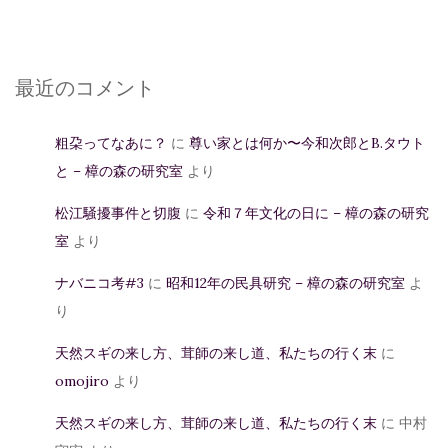
最近のコメント
粗朶ってなあに？
に
尊い家とは何か〜今和次郎とB.タウト
と – 樟の森の研究室
より
松江騒擾事件と切腹
に
令和７年文化の日に – 樟の森の研究
室
より
ナバニコ考#3
に
昭和12年の民具研究 – 樟の森の研究室
よ
り
天然スギの来し方、茸師の来し道、私たちの行く末
に
omojiro
より
天然スギの来し方、茸師の来し道、私たちの行く末
に
中村