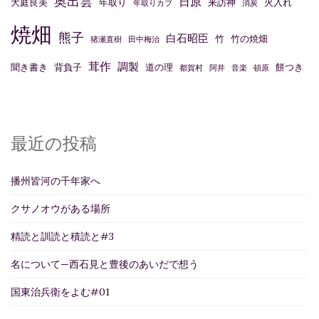
奥出雲
日原
大庭良美
年取り
来訪神
火入れ
年取りカブ
消炭
焼畑
熊子
白石昭臣
竹
竹の焼畑
猪瀬直樹
田中梅治
茸作
調製
聞き書き
背負子
道の理
餅つき
都賀村
阿井
音楽
頓原
最近の投稿
播州皆河の千年家へ
クサノオウがある場所
精読と訓読と積読と#3
名について—西石見と豊後のあいだで想う
国東治兵衛をよむ#01