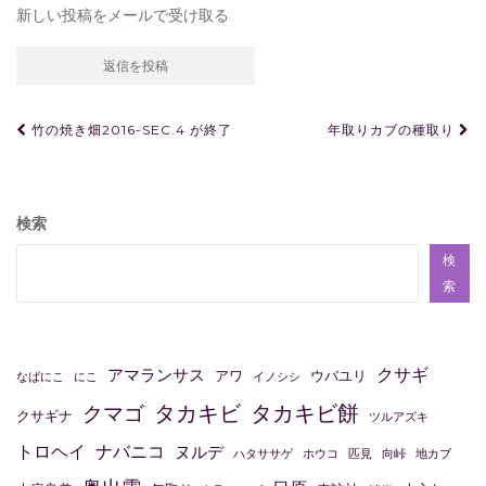
新しい投稿をメールで受け取る
投
竹の焼き畑2016-SEC.4 が終了
年取りカブの種取り
稿
ナ
ビ
検索
ゲ
検
ー
索
シ
ョ
クサギ
アマランサス
アワ
ウバユリ
なばにこ
にこ
イノシシ
ン
タカキビ
タカキビ餅
クマゴ
クサギナ
ツルアズキ
トロヘイ
ナバニコ
ヌルデ
ハタササゲ
ホウコ
匹見
向峠
地カブ