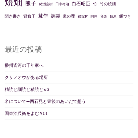
焼畑
熊子
白石昭臣
竹
竹の焼畑
猪瀬直樹
田中梅治
茸作
調製
聞き書き
背負子
道の理
餅つき
都賀村
阿井
音楽
頓原
最近の投稿
播州皆河の千年家へ
クサノオウがある場所
精読と訓読と積読と#3
名について—西石見と豊後のあいだで想う
国東治兵衛をよむ#01