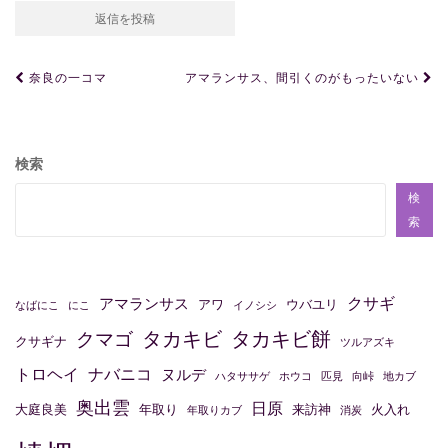
投
奈良の一コマ
アマランサス、間引くのがもったいない
稿
ナ
ビ
検索
ゲ
検
ー
索
シ
ョ
クサギ
アマランサス
アワ
ウバユリ
なばにこ
にこ
イノシシ
ン
タカキビ
タカキビ餅
クマゴ
クサギナ
ツルアズキ
トロヘイ
ナバニコ
ヌルデ
ハタササゲ
ホウコ
匹見
向峠
地カブ
奥出雲
日原
大庭良美
年取り
来訪神
火入れ
年取りカブ
消炭