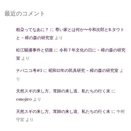
最近のコメント
粗朶ってなあに？
に
尊い家とは何か〜今和次郎とB.タウト
と – 樟の森の研究室
より
松江騒擾事件と切腹
に
令和７年文化の日に – 樟の森の研究
室
より
ナバニコ考#3
に
昭和12年の民具研究 – 樟の森の研究室
よ
り
天然スギの来し方、茸師の来し道、私たちの行く末
に
omojiro
より
天然スギの来し方、茸師の来し道、私たちの行く末
に
中村
守宏
より