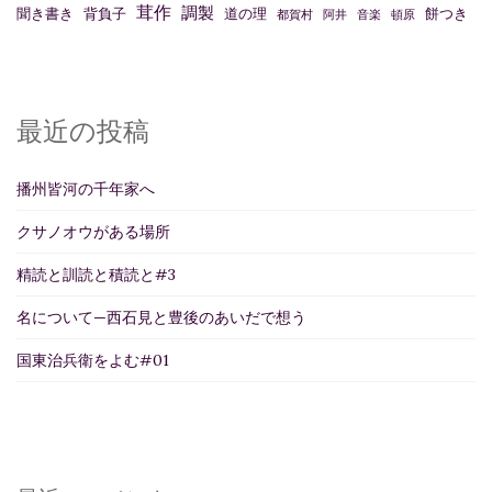
茸作
調製
聞き書き
背負子
道の理
餅つき
都賀村
阿井
音楽
頓原
最近の投稿
播州皆河の千年家へ
クサノオウがある場所
精読と訓読と積読と#3
名について—西石見と豊後のあいだで想う
国東治兵衛をよむ#01