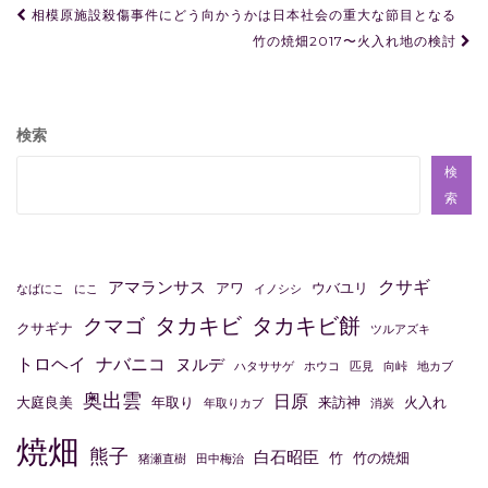
投
相模原施設殺傷事件にどう向かうかは日本社会の重大な節目となる
稿
竹の焼畑2017〜火入れ地の検討
ナ
ビ
検索
ゲ
ー
検
索
シ
ョ
ン
クサギ
アマランサス
アワ
ウバユリ
なばにこ
にこ
イノシシ
タカキビ
タカキビ餅
クマゴ
クサギナ
ツルアズキ
トロヘイ
ナバニコ
ヌルデ
ハタササゲ
ホウコ
匹見
向峠
地カブ
奥出雲
日原
大庭良美
年取り
来訪神
火入れ
年取りカブ
消炭
焼畑
熊子
白石昭臣
竹
竹の焼畑
猪瀬直樹
田中梅治