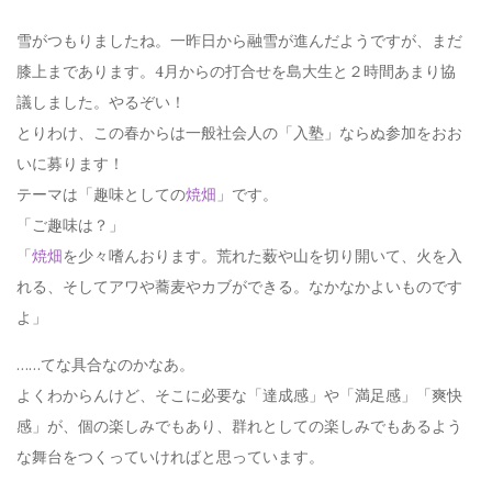
雪がつもりましたね。一昨日から融雪が進んだようですが、まだ
膝上まであります。4月からの打合せを島大生と２時間あまり協
議しました。やるぞい！
とりわけ、この春からは一般社会人の「入塾」ならぬ参加をおお
いに募ります！
テーマは「趣味としての
焼畑
」です。
「ご趣味は？」
「
焼畑
を少々嗜んおります。荒れた薮や山を切り開いて、火を入
れる、そしてアワや蕎麦やカブができる。なかなかよいものです
よ」
……てな具合なのかなあ。
よくわからんけど、そこに必要な「達成感」や「満足感」「爽快
感」が、個の楽しみでもあり、群れとしての楽しみでもあるよう
な舞台をつくっていければと思っています。