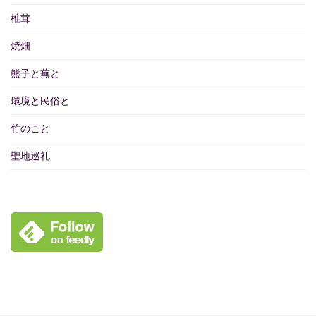
椎茸
焼畑
熊子と蕪と
環境と民俗と
竹のこと
聖地巡礼