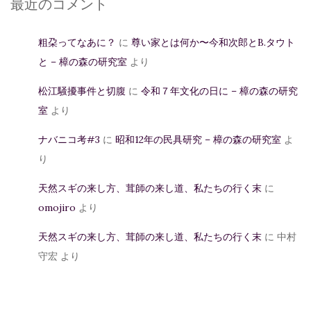
最近のコメント
粗朶ってなあに？
に
尊い家とは何か〜今和次郎とB.タウト
と – 樟の森の研究室
より
松江騒擾事件と切腹
に
令和７年文化の日に – 樟の森の研究
室
より
ナバニコ考#3
に
昭和12年の民具研究 – 樟の森の研究室
よ
り
天然スギの来し方、茸師の来し道、私たちの行く末
に
omojiro
より
天然スギの来し方、茸師の来し道、私たちの行く末
に
中村
守宏
より