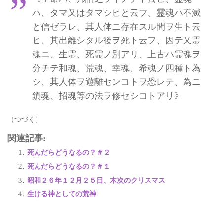
ハ、タマ又はタマシヒと云フ、霊魂ハ不滅
と信ゼラレ、其人体ニ存在スル間ヲ生ト云
ヒ、其出離シタル後ヲ死ト云フ、因テ又霊
魂ニ、生霊、死霊ノ別アリ、上古ハ霊魂ヲ
分チテ和魂、荒魂、幸魂、希魂ノ四種ト為
シ、其人体ヲ遊離センコトヲ恐レテ、為ニ
鎮魂、招魂等の法ヲ修セシコトアリ》
（つづく）
関連記事:
死んだらどうなるの？＃２
死んだらどうなるの？＃１
昭和２６年１２月２５日、木次のクリスマス
生ける神としての荒神