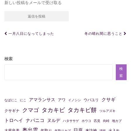
新しい投稿をメールで受け取る
投
一月八日になってしまった
冬の晴れ間に思うこと
稿
ナ
ビ
検索
ゲ
検
ー
索
シ
ョ
クサギ
アマランサス
アワ
ウバユリ
なばにこ
にこ
イノシシ
ン
タカキビ
タカキビ餅
クマゴ
クサギナ
ツルアズキ
トロヘイ
ナバニコ
ヌルデ
ハタササゲ
ホウコ
匹見
向峠
地カブ
奥出雲
日原
大庭良美
年取り
来訪神
火入れ
年取りカブ
消炭