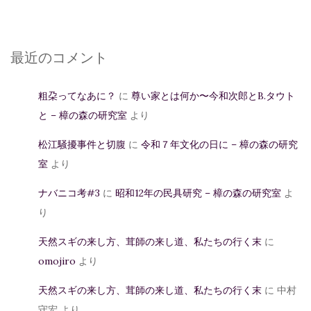
最近のコメント
粗朶ってなあに？
に
尊い家とは何か〜今和次郎とB.タウト
と – 樟の森の研究室
より
松江騒擾事件と切腹
に
令和７年文化の日に – 樟の森の研究
室
より
ナバニコ考#3
に
昭和12年の民具研究 – 樟の森の研究室
よ
り
天然スギの来し方、茸師の来し道、私たちの行く末
に
omojiro
より
天然スギの来し方、茸師の来し道、私たちの行く末
に
中村
守宏
より