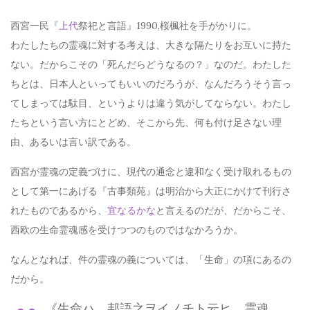
西宮一民『
上代
祭祀と言語』1990,桜楓社を手がかりに。
わたしたちの霊魂に対する考えは、大きな隔たりをお互いに持た
ない。だからこその「死んだらどうなるの？」なのだ。わたした
ちとは、日本人といってもいいのだろうが、なんだろうそう言っ
てしまっては駄目、というよりは違う気がしてならない。わたし
たちという言い方にとどめ、そこから先、何も付け足さない理
由、あるいは言い訳である。
西宮が霊魂の定義づけに、現代の通念と違和なく受け取れるもの
として第一にあげる『古事類苑』は明治から大正にかけて刊行さ
れたものであるから、
宜なるかな
と言えるのだが、だからこそ、
西欧の生命霊魂感を受けつつのものではなかろうか。
なんとなれば、件の霊魂の義については、「生命」の項にあるの
だから。
《生命ハ、邦語之ヲイノチト云ヒ、霊魂