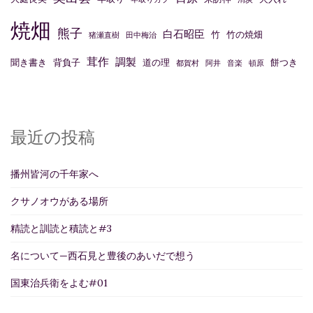
焼畑
熊子
白石昭臣
竹
竹の焼畑
猪瀬直樹
田中梅治
茸作
調製
聞き書き
背負子
道の理
餅つき
都賀村
阿井
音楽
頓原
最近の投稿
播州皆河の千年家へ
クサノオウがある場所
精読と訓読と積読と#3
名について—西石見と豊後のあいだで想う
国東治兵衛をよむ#01