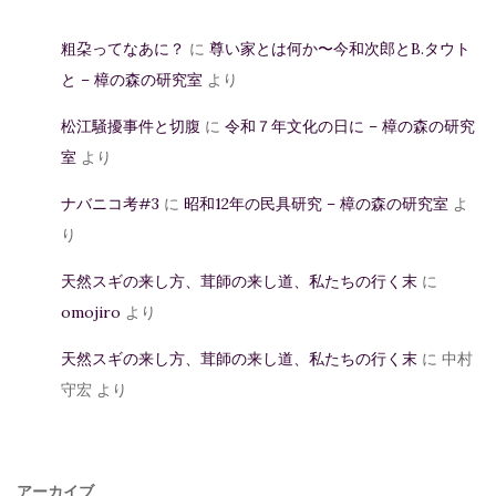
粗朶ってなあに？
に
尊い家とは何か〜今和次郎とB.タウト
と – 樟の森の研究室
より
松江騒擾事件と切腹
に
令和７年文化の日に – 樟の森の研究
室
より
ナバニコ考#3
に
昭和12年の民具研究 – 樟の森の研究室
よ
り
天然スギの来し方、茸師の来し道、私たちの行く末
に
omojiro
より
天然スギの来し方、茸師の来し道、私たちの行く末
に
中村
守宏
より
アーカイブ