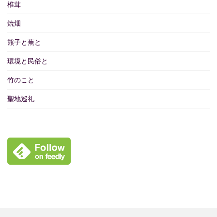
椎茸
焼畑
熊子と蕪と
環境と民俗と
竹のこと
聖地巡礼