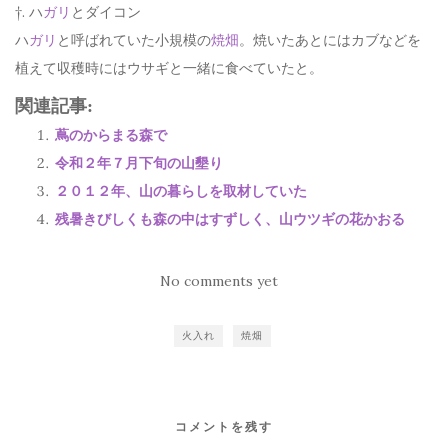
†. ハ
ガリ
とダイコン
ハ
ガリ
と呼ばれていた小規模の
焼畑
。焼いたあとにはカブなどを
植えて収穫時にはウサギと一緒に食べていたと。
関連記事:
蔦のからまる森で
令和２年７月下旬の山墾り
２０１２年、山の暮らしを取材していた
残暑きびしくも森の中はすずしく、山ウツギの花かおる
No comments yet
火入れ
焼畑
コメントを残す