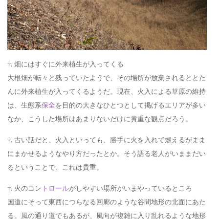
†. 畑にはすぐに外来植生が入ってくる
大根畑が転々と残っていたようで、その場所が放棄されるととた
んに外来植生が入ってくるようだ。現在、火入による草原の維持
は、生態系
保全
を目的の大きなひとつとして掲げるエリアが多い
なか、こうした場所はあまりないだけに貴重な観点だろう。
†. 古い話だと、火入といっても、勝手に火を入れて燃えるがまま
にまかせるようなやり方だったとか。そう語る老人がいままだい
るということで、これは貴重。
†. 火のコン
トロール
がしやすい場所がいまやっているところ
国道にそって東西につらなる回廊のような谷間地形の北面にあた
る。風の通り道でもあるが、風向が複雑に入り乱れるような地形