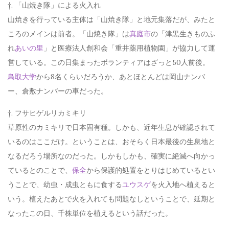
†. 「山焼き隊」による火入れ
山焼きを行っている主体は「山焼き隊」と地元集落だが、みたと
ころのメインは前者。「山焼き隊」は
真庭市
の「津黒生きものふ
れ
あいの里
」と医療法人創和会「重井薬用植物園」が協力して運
営している。この日集まったボランティアはざっと50人前後。
鳥取大学
から8名くらいだろうか、あとほとんどは岡山ナンバ
ー、倉敷ナンバーの車だった。
†. フサヒゲルリカミキリ
草原性のカミキリで日本固有種。しかも、近年生息が確認されて
いるのはここだけ。ということは、おそらく日本最後の生息地と
なるだろう場所なのだった。しかもしかも、確実に絶滅へ向かっ
ているとのことで、
保全
から保護的処置をとりはじめているとい
うことで、幼虫・成虫ともに食する
ユウスゲ
を火入地へ植えると
いう。植えたあとで火を入れても問題なしということで、延期と
なったこの日、千株単位を植えるという話だった。