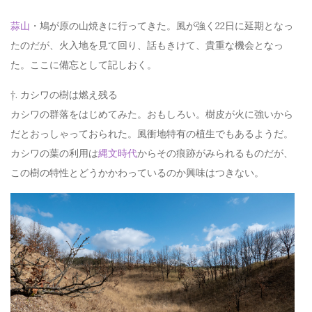
蒜山
・鳩が原の山焼きに行ってきた。風が強く22日に延期となっ
たのだが、火入地を見て回り、話もきけて、貴重な機会となっ
た。ここに備忘として記しおく。
†. カシワの樹は燃え残る
カシワの群落をはじめてみた。おもしろい。樹皮が火に強いから
だとおっしゃっておられた。風衝地特有の植生でもあるようだ。
カシワの葉の利用は
縄文時代
からその痕跡がみられるものだが、
この樹の特性とどうかかわっているのか興味はつきない。