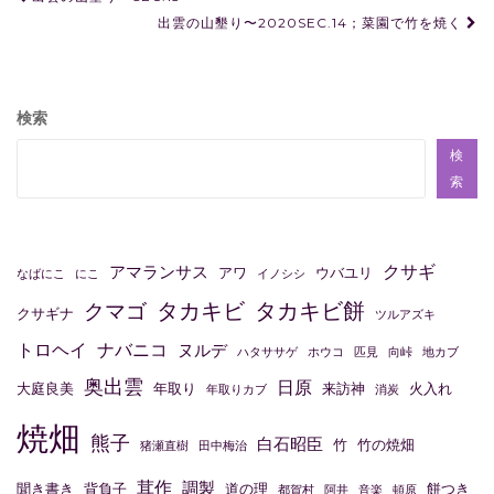
稿
出雲の山墾り〜2020SEC.14；菜園で竹を焼く
ナ
ビ
検索
ゲ
ー
検
索
シ
ョ
ン
クサギ
アマランサス
アワ
ウバユリ
なばにこ
にこ
イノシシ
タカキビ
タカキビ餅
クマゴ
クサギナ
ツルアズキ
トロヘイ
ナバニコ
ヌルデ
ハタササゲ
ホウコ
匹見
向峠
地カブ
奥出雲
日原
大庭良美
年取り
来訪神
火入れ
年取りカブ
消炭
焼畑
熊子
白石昭臣
竹
竹の焼畑
猪瀬直樹
田中梅治
茸作
調製
聞き書き
背負子
道の理
餅つき
都賀村
阿井
音楽
頓原