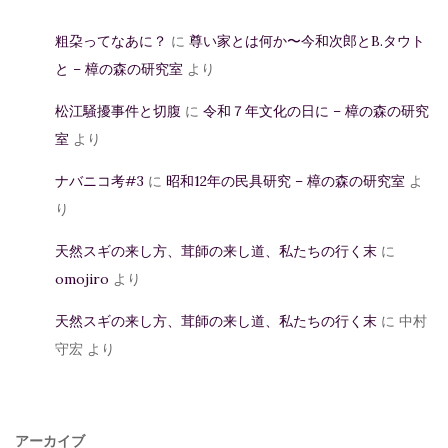
粗朶ってなあに？
に
尊い家とは何か〜今和次郎とB.タウト
と – 樟の森の研究室
より
松江騒擾事件と切腹
に
令和７年文化の日に – 樟の森の研究
室
より
ナバニコ考#3
に
昭和12年の民具研究 – 樟の森の研究室
よ
り
天然スギの来し方、茸師の来し道、私たちの行く末
に
omojiro
より
天然スギの来し方、茸師の来し道、私たちの行く末
に
中村
守宏
より
アーカイブ