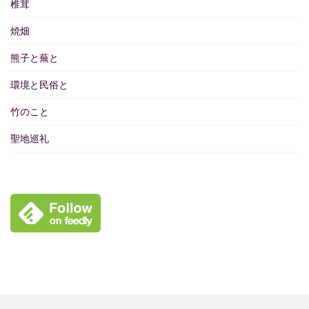
椎茸
焼畑
熊子と蕪と
環境と民俗と
竹のこと
聖地巡礼