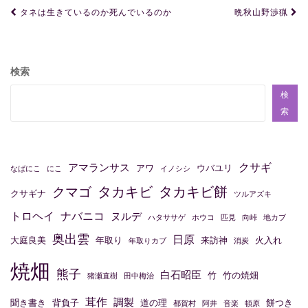
投
タネは生きているのか死んでいるのか
晩秋山野渉猟
稿
ナ
ビ
検索
ゲ
検
ー
索
シ
ョ
クサギ
アマランサス
アワ
ウバユリ
なばにこ
にこ
イノシシ
ン
タカキビ
タカキビ餅
クマゴ
クサギナ
ツルアズキ
トロヘイ
ナバニコ
ヌルデ
ハタササゲ
ホウコ
匹見
向峠
地カブ
奥出雲
日原
大庭良美
年取り
来訪神
火入れ
年取りカブ
消炭
焼畑
熊子
白石昭臣
竹
竹の焼畑
猪瀬直樹
田中梅治
茸作
調製
聞き書き
背負子
道の理
餅つき
都賀村
阿井
音楽
頓原