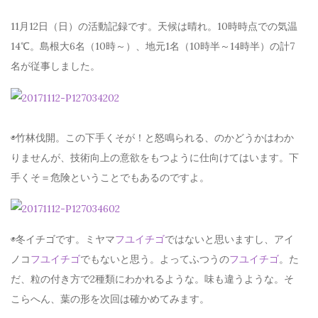
11月12日（日）の活動記録です。天候は晴れ。10時時点での気温
14℃。島根大6名（10時～）、地元1名（10時半～14時半）の計7
名が従事しました。
◉竹林伐開。この下手くそが！と怒鳴られる、のかどうかはわか
りませんが、技術向上の意欲をもつように仕向けてはいます。下
手くそ＝危険ということでもあるのですよ。
◉冬イチゴです。ミヤマ
フユイチゴ
ではないと思いますし、アイ
ノコ
フユイチゴ
でもないと思う。よってふつうの
フユイチゴ
。た
だ、粒の付き方で2種類にわかれるような。味も違うような。そ
こらへん、葉の形を次回は確かめてみます。