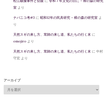
松江騒擾事件と切腹
に
令和７年文化の日に – 樟の森の研究
室
より
ナバニコ考#3
に
昭和12年の民具研究 – 樟の森の研究室
よ
り
天然スギの来し方、茸師の来し道、私たちの行く末
に
omojiro
より
天然スギの来し方、茸師の来し道、私たちの行く末
に
中村
守宏
より
アーカイブ