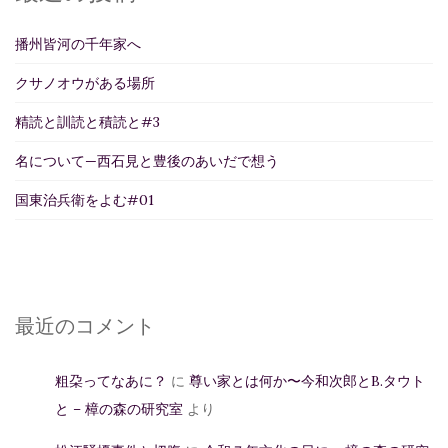
播州皆河の千年家へ
クサノオウがある場所
精読と訓読と積読と#3
名について—西石見と豊後のあいだで想う
国東治兵衛をよむ#01
最近のコメント
粗朶ってなあに？
に
尊い家とは何か〜今和次郎とB.タウト
と – 樟の森の研究室
より