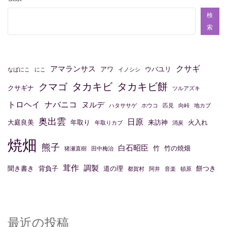
ビ
ゲ
検
ー
索
シ
ョ
クサギ
アマランサス
アワ
ウバユリ
なばにこ
にこ
イノシシ
ン
タカキビ
タカキビ餅
クマゴ
クサギナ
ツルアズキ
トロヘイ
ナバニコ
ヌルデ
ハタササゲ
ホウコ
匹見
向峠
地カブ
奥出雲
日原
大庭良美
年取り
来訪神
火入れ
年取りカブ
消炭
焼畑
熊子
白石昭臣
竹
竹の焼畑
猪瀬直樹
田中梅治
茸作
調製
聞き書き
背負子
道の理
餅つき
都賀村
阿井
音楽
頓原
最近の投稿