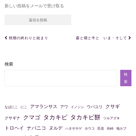
新しい投稿をメールで受け取る
投
焼畑の終わりと始まり
森と畑と牛と いま・そして
稿
ナ
ビ
検索
ゲ
検
ー
索
シ
ョ
クサギ
アマランサス
アワ
ウバユリ
なばにこ
にこ
イノシシ
ン
タカキビ
タカキビ餅
クマゴ
クサギナ
ツルアズキ
トロヘイ
ナバニコ
ヌルデ
ハタササゲ
ホウコ
匹見
向峠
地カブ