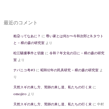
最近のコメント
粗朶ってなあに？
に
尊い家とは何か〜今和次郎とB.タウト
と – 樟の森の研究室
より
松江騒擾事件と切腹
に
令和７年文化の日に – 樟の森の研究
室
より
ナバニコ考#3
に
昭和12年の民具研究 – 樟の森の研究室
よ
り
天然スギの来し方、茸師の来し道、私たちの行く末
に
omojiro
より
天然スギの来し方、茸師の来し道、私たちの行く末
に
中村