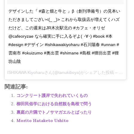
デザインした『 #森と畑と牛と 』β（創刊準備号）の見本い
ただきましてござい<(_ _)> これから取扱店が増えてくハズ
だけど、この週末はJR木次駅北の #カフェ・オリゼ
@cafeoryzae なら確実に手に入るぞよ( ･∀･) #book #本
#design #デザイン #ishikawakiyoharu #石川陽春 #unnan #
雲南市 #okuizumo #奥出雲 #shimane #島根 #狸坊出雲 #狸
坊山陰
ISHIKAWA Kiyoharu
さん(@tanukiboya)がシェアした投稿 –
2月 23,
関連記事:
コンクリート護岸で失われていくもの
柳田民俗学における自然観を島根で問う
裏庭の片隅でトノサマガエルとばったり
Morito Hataketo Ushito