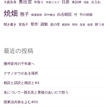
奥出雲
日原
大庭良美
年取り
来訪神
火入れ
年取りカブ
消炭
焼畑
熊子
白石昭臣
竹
竹の焼畑
猪瀬直樹
田中梅治
茸作
調製
聞き書き
背負子
道の理
餅つき
都賀村
阿井
音楽
頓原
最近の投稿
播州皆河の千年家へ
クサノオウがある場所
精読と訓読と積読と#3
名について—西石見と豊後のあいだで想う
国東治兵衛をよむ#01